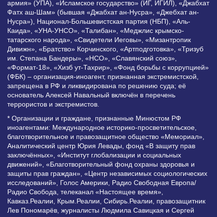
армия» (УПА), «Исламское государство» (ИГ, ИГИЛ), «Джабхат
Фатх аш-Шам» (бывшая «Джабхат ан-Нусра», «Джебхат ан-
Нусра»), Национал-Большевистская партия (НБП), «Аль-
Каида», «УНА-УНСО», «Талибан», «Меджлис крымско-
татарского народа», «Свидетели Иеговы», «Мизантропик
Дивижн», «Братство» Корчинского, «Артподготовка», «Тризуб
им. Степана Бандеры», «НСО», «Славянский союз»,
«Формат-18», «Хизб ут-Тахрир», «Фонд борьбы с коррупцией»
(ФБК) – организация-иноагент, признанная экстремистской,
запрещена в РФ и ликвидирована по решению суда; её
основатель Алексей Навальный включён в перечень
террористов и экстремистов.
* Организации и граждане, признанные Минюстом РФ
иноагентами: Международное историко-просветительское,
благотворительное и правозащитное общество «Мемориал»,
Аналитический центр Юрия Левады, фонд «В защиту прав
заключённых», «Институт глобализации и социальных
движений», «Благотворительный фонд охраны здоровья и
защиты прав граждан», «Центр независимых социологических
исследований», Голос Америки, Радио Свободная Европа/
Радио Свобода, телеканал «Настоящее время»,
Кавказ.Реалии, Крым.Реалии, Сибирь.Реалии, правозащитник
Лев Пономарёв, журналисты Людмила Савицкая и Сергей