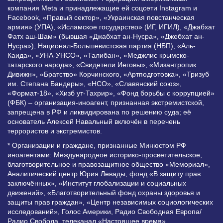
компания Meta и принадлежащие ей соцсети Instagram и
Facebook, «Правый сектор», «Украинская повстанческая
армия» (УПА), «Исламское государство» (ИГ, ИГИЛ), «Джабхат
Фатх аш-Шам» (бывшая «Джабхат ан-Нусра», «Джебхат ан-
Нусра»), Национал-Большевистская партия (НБП), «Аль-
Каида», «УНА-УНСО», «Талибан», «Меджлис крымско-
татарского народа», «Свидетели Иеговы», «Мизантропик
Дивижн», «Братство» Корчинского, «Артподготовка», «Тризуб
им. Степана Бандеры», «НСО», «Славянский союз»,
«Формат-18», «Хизб ут-Тахрир», «Фонд борьбы с коррупцией»
(ФБК) – организация-иноагент, признанная экстремистской,
запрещена в РФ и ликвидирована по решению суда; её
основатель Алексей Навальный включён в перечень
террористов и экстремистов.
* Организации и граждане, признанные Минюстом РФ
иноагентами: Международное историко-просветительское,
благотворительное и правозащитное общество «Мемориал»,
Аналитический центр Юрия Левады, фонд «В защиту прав
заключённых», «Институт глобализации и социальных
движений», «Благотворительный фонд охраны здоровья и
защиты прав граждан», «Центр независимых социологических
исследований», Голос Америки, Радио Свободная Европа/
Радио Свобода, телеканал «Настоящее время»,