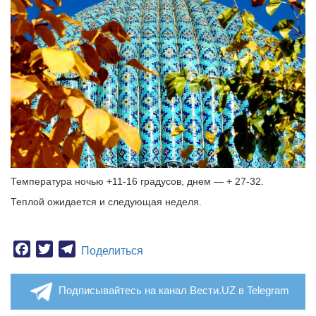
Температура ночью +11-16 градусов, днем — + 27-32.
Теплой ожидается и следующая неделя.
Facebook
Twitter
Telegram
Поделиться
Подписывайтесь на канал Вести.UZ в Telegram