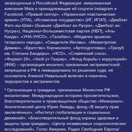
запрещенные в Российской Федерации: американская
компания Meta и принадлежащие ей соцсети Instagram и
Facebook, «Правый сектор», «Украинская повстанческая
армия» (УПА), «Исламское государство» (ИГ, ИГИЛ), «Джабхат
Фатх аш-Шам» (бывшая «Джабхат ан-Нусра», «Джебхат ан-
Нусра»), Национал-Большевистская партия (НБП), «Аль-
Каида», «УНА-УНСО», «Талибан», «Меджлис крымско-
татарского народа», «Свидетели Иеговы», «Мизантропик
Дивижн», «Братство» Корчинского, «Артподготовка», «Тризуб
им. Степана Бандеры», «НСО», «Славянский союз»,
«Формат-18», «Хизб ут-Тахрир», «Фонд борьбы с коррупцией»
(ФБК) – организация-иноагент, признанная экстремистской,
запрещена в РФ и ликвидирована по решению суда; её
основатель Алексей Навальный включён в перечень
террористов и экстремистов.
* Организации и граждане, признанные Минюстом РФ
иноагентами: Международное историко-просветительское,
благотворительное и правозащитное общество «Мемориал»,
Аналитический центр Юрия Левады, фонд «В защиту прав
заключённых», «Институт глобализации и социальных
движений», «Благотворительный фонд охраны здоровья и
защиты прав граждан», «Центр независимых социологических
исследований», Голос Америки, Радио Свободная Европа/