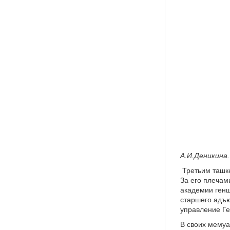
И.П.Ро
А.И.Деникина.
Третьим ташке
За его плечам
академии генш
старшего адъю
управление Г
В своих мемуа