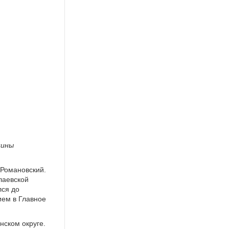
ны
 Романовский.
лаевской
лся до
ием в Главное
нском округе.