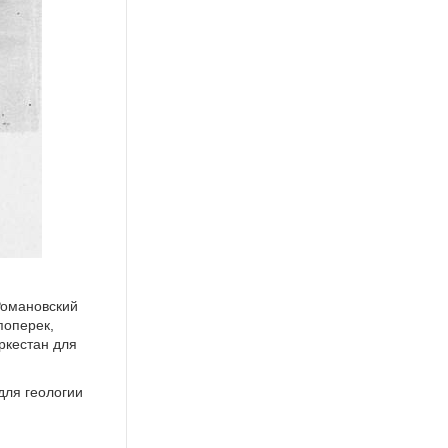
Романовский
поперек,
ркестан для
для геологии