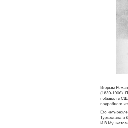
Г.Д
Вторым Романо
(1830-1906). 
побывал в США
подробного и
Его четырехле
Туркестана и 
И.В.Мушкетовы