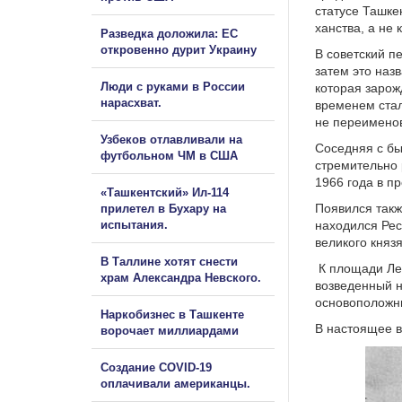
статусе Ташке
ханства, а не
Разведка доложила: ЕС
откровенно дурит Украину
В советский п
затем это наз
Люди с руками в России
которая зарожд
нарасхват.
временем стал
не переименов
Узбеков отлавливали на
Соседняя с бы
футбольном ЧМ в США
стремительно 
1966 года в п
«Ташкентский» Ил-114
Появился такж
прилетел в Бухару на
испытания.
находился Рес
великого княз
В Таллине хотят снести
К площади Лен
храм Александра Невского.
возведенный н
основоположни
Наркобизнес в Ташкенте
В настоящее в
ворочает миллиардами
Создание COVID-19
оплачивали американцы.