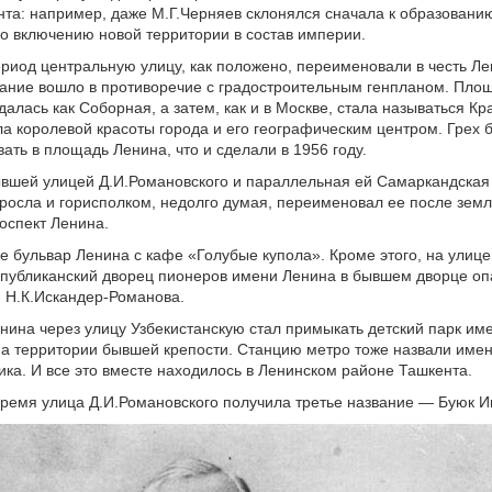
нта: например, даже М.Г.Черняев склонялся сначала к образовани
 ко включению новой территории в состав империи.
ериод центральную улицу, как положено, переименовали в честь Л
вание вошло в противоречие с градостроительным генпланом. Пло
алась как Соборная, а затем, как и в Москве, стала называться Кр
а королевой красоты города и его географическим центром. Грех 
ать в площадь Ленина, что и сделали в 1956 году.
вшей улицей Д.И.Романовского и параллельная ей Самаркандская
росла и горисполком, недолго думая, переименовал ее после зем
роспект Ленина.
е бульвар Ленина с кафе «Голубые купола». Кроме этого, на улиц
публиканский дворец пионеров имени Ленина в бывшем дворце оп
я Н.К.Искандер-Романова.
ина через улицу Узбекистанскую стал примыкать детский парк им
а территории бывшей крепости. Станцию метро тоже назвали име
ка. И все это вместе находилось в Ленинском районе Ташкента.
ремя улица Д.И.Романовского получила третье название — Буюк И