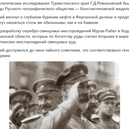
геологические исследования Туркестанского края Г.Д.Романовский бы
ы Русского географического общества — Константиновской медал
ий мечтал о глубоком бурении нефти в Ферганской долине и предп
ут оказаться столь же обильными, как и на Кавказе.
 разработку серебро-свинцовых месторождений Мурза-Рабат в Хо
инской области, которые по богатству руды считал вторыми в мире
панских месторождений свинцовых руд.
ий дослужился до чина тайного советника, что соответствовало ген
армии.