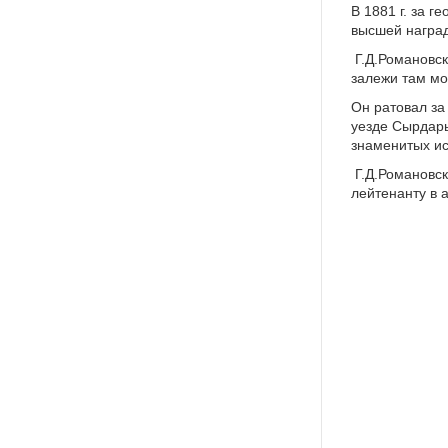
В 1881 г. за 
высшей наград
Г.Д.Романовск
залежи там мог
Он ратовал за
уезде Сырдарь
знаменитых ис
Г.Д.Романовск
лейтенанту в 