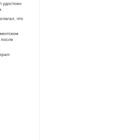
л удостоен
и.
олагал, что
джентском
 после
ерал-