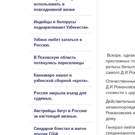
использовать в
повседневной жизни
Индийцы и белорусы
подкармливают Узбекистан.
Узбеки любят кататься в
Россию.
Д.
Вскоре, однак
В Псковскую область
престижных то
потянулись переселенцы
рельсы бельги
самого Д.И.Ро
Каннаваро нашел в
узбекской сборной «крота».
Отечественные
Д.И.Романовск
схожести с ца
Россия закрыла въезд для
судимых.
Действительно
незаконорожде
Австрийцы бегут в Россию
Романовские н
за настоящей жизнью.
дому.
Генерал-лейте
Синдаров блистал в матче
среднеазиатск
против США