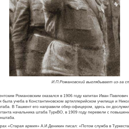
мановский выглядывает из-за спи
нтским Романовским оказался в 1906 году капитан Иван Павлович
и была учеба в Константиновском артиллерийском училище и Нико
таба. В Ташкент его направили обер-офицером, здесь он дослужи
танта начальника штаба ТуркВО, в 1909 году перевели с повышен
енштаба.
рах «Старая армия» А.И.Деникин писал: «Потом служба в Туркеста