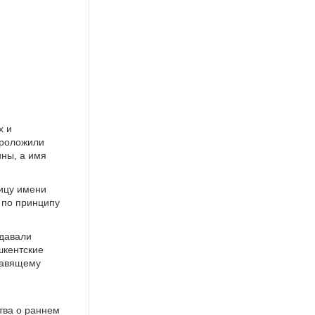
х и
проложили
ины, а имя
ицу имени
 по принципу
 давали
шкентские
равящему
тва о раннем