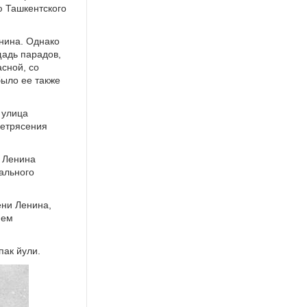
ю Ташкентского
енина. Однако
щадь парадов,
асной, со
было ее также
 улица
летрясения
е Ленина
ального
ени Ленина,
нем
пак йули.