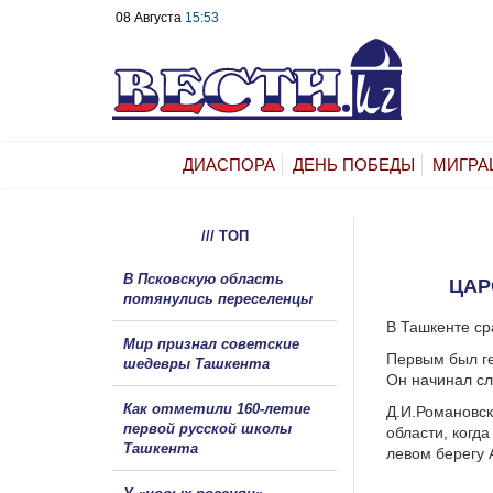
08 Августа
15:53
ДИАСПОРА
ДЕНЬ ПОБЕДЫ
МИГРА
/// ТОП
В Псковскую область
ЦАР
потянулись переселенцы
В Ташкенте ср
Мир признал советские
Первым был ге
шедевры Ташкента
Он начинал с
Как отметили 160-летие
Д.И.Романовск
первой русской школы
области, когд
Ташкента
левом берегу 