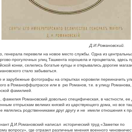
И.Романовский.
о, генерала перевели на новое место службы. Одна из центральны
ргово-прогулочных улиц Ташкента хорошела и процветала, здесь 
йской конки, селились богатые купцы и открывались дорогие магаз
мановского стало забываться.
 и зарубежные фотографы на открытках норовили переиначить ул
ого в Романоффштрассе или в рю Романов, т.е. в улицу Романова,
рской фамилией.
, фамилия Романовский довольно специфическая, в частности, ее
нным отпрыскам великих князей из царствующего дома, но все та
е являлись родственниками друг другу и не имели отношения к п
нант Д.И.Романовский написал исторический труд «Заметки по
ому вопросу», где отразил различные мнения военного чиновничес