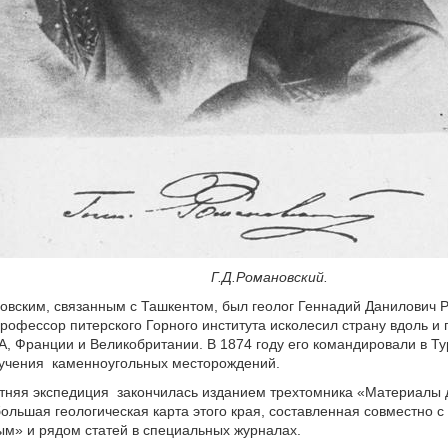
.Романовский.
вским, связанным с Ташкентом, был геолог Геннадий Данилович 
Профессор питерского Горного института исколесил страну вдоль и 
, Франции и Великобритании. В 1874 году его командировали в Ту
зучения каменноугольных месторождений.
тняя экспедиция закончилась изданием трехтомника «Материалы 
большая геологическая карта этого края, составленная совместно с
м» и рядом статей в специальных журналах.