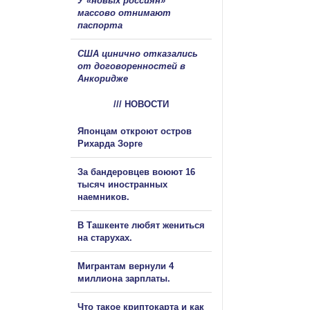
У «новых россиян»
массово отнимают
паспорта
США цинично отказались
от договоренностей в
Анкоридже
/// НОВОСТИ
Японцам откроют остров
Рихарда Зорге
За бандеровцев воюют 16
тысяч иностранных
наемников.
В Ташкенте любят жениться
на старухах.
Мигрантам вернули 4
миллиона зарплаты.
Что такое криптокарта и как