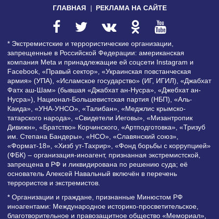
ГЛАВНАЯ
РЕКЛАМА НА САЙТЕ
* Экстремистские и террористические организации,
запрещенные в Российской Федерации: американская
компания Meta и принадлежащие ей соцсети Instagram и
Facebook, «Правый сектор», «Украинская повстанческая
армия» (УПА), «Исламское государство» (ИГ, ИГИЛ), «Джабхат
Фатх аш-Шам» (бывшая «Джабхат ан-Нусра», «Джебхат ан-
Нусра»), Национал-Большевистская партия (НБП), «Аль-
Каида», «УНА-УНСО», «Талибан», «Меджлис крымско-
татарского народа», «Свидетели Иеговы», «Мизантропик
Дивижн», «Братство» Корчинского, «Артподготовка», «Тризуб
им. Степана Бандеры», «НСО», «Славянский союз»,
«Формат-18», «Хизб ут-Тахрир», «Фонд борьбы с коррупцией»
(ФБК) – организация-иноагент, признанная экстремистской,
запрещена в РФ и ликвидирована по решению суда; её
основатель Алексей Навальный включён в перечень
террористов и экстремистов.
* Организации и граждане, признанные Минюстом РФ
иноагентами: Международное историко-просветительское,
благотворительное и правозащитное общество «Мемориал»,