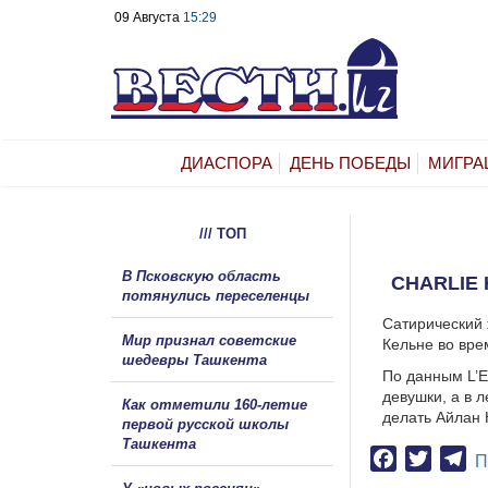
09 Августа
15:29
ДИАСПОРА
ДЕНЬ ПОБЕДЫ
МИГРА
/// ТОП
В Псковскую область
CHARLIE
потянулись переселенцы
Сатирический 
Мир признал советские
Кельне во вре
шедевры Ташкента
По данным L’E
девушки, а в 
Как отметили 160-летие
делать Айлан 
первой русской школы
Ташкента
Facebook
Twitter
Te
П