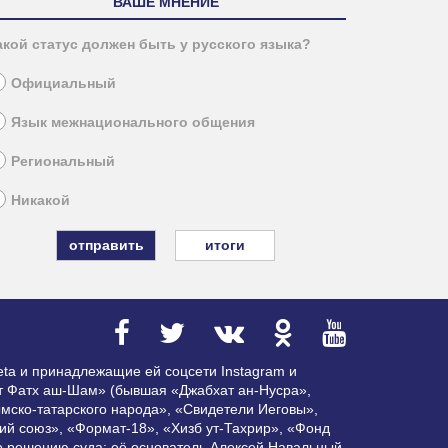
ВАШЕ МНЕНИЕ
акой статус должен быть у русского языка?
Официальный
Язык межнационального общения
Региональный
Никакой
итоги
ta и принадлежащие ей соцсети Instagram и
ат Фатх аш-Шам» (бывшая «Джабхат ан-Нусра»,
мско-татарского народа», «Свидетели Иеговы»,
ий союз», «Формат-18», «Хизб ут-Тахрир», «Фонд
по решению суда; её основатель Алексей Навальный