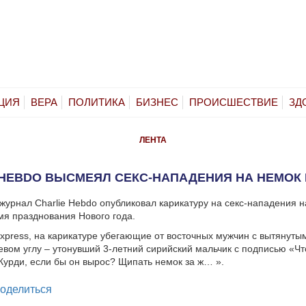
ЦИЯ
ВЕРА
ПОЛИТИКА
БИЗНЕС
ПРОИСШЕСТВИЕ
ЗД
ЛЕНТА
 HEBDO ВЫСМЕЯЛ СЕКС-НАПАДЕНИЯ НА НЕМОК 
журнал Charlie Hebdo опубликовал карикатуру на секс-нападения н
мя празднования Нового года.
xpress, на карикатуре убегающие от восточных мужчин с вытянуты
левом углу – утонувший 3-летний сирийский мальчик с подписью «Чт
Курди, если бы он вырос? Щипать немок за ж… ».
legram
оделиться