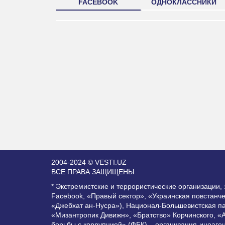
FACEBOOK
ОДНОКЛАССНИКИ
2004-2024 © VESTI.UZ
ВСЕ ПРАВА ЗАЩИЩЕНЫ
* Экстремистские и террористические организации
Facebook, «Правый сектор», «Украинская повстанч
«Джебхат ан-Нусра»), Национал-Большевистская п
«Мизантропик Дивижн», «Братство» Корчинского, «
борьбы с коррупцией» (ФБК) – организация-иноаге