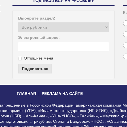
ПОДПИСАТЬСЯ НА РАССЫЛКУ
К
Выберите раздел:
Электронный адрес:
Отпишите меня
Подписаться
ГЛАВНАЯ
РЕКЛАМА НА САЙТЕ
, запрещенные в Российской Федерации: американская компания Me
еская армия» (УПА), «Исламское государство» (ИГ, ИГИЛ), «Джабх
артия (НБП), «Аль-Каида», «УНА-УНСО», «Талибан», «Меджлис кры
Артподготовка», «Тризуб им. Степана Бандеры», «НСО», «Славянск
нт, признанная экстремистской, запрещена в РФ и ликвидирована 