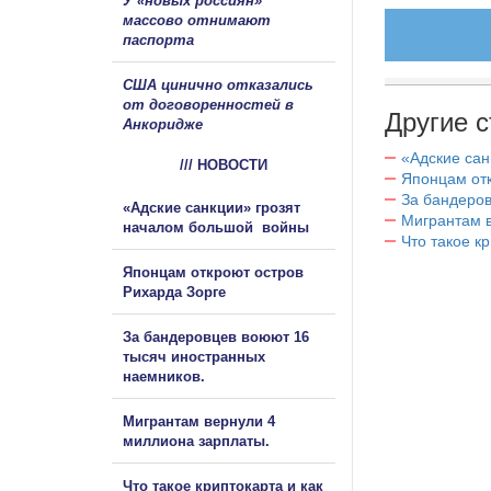
У «новых россиян»
массово отнимают
паспорта
США цинично отказались
от договоренностей в
Другие с
Анкоридже
«Адские са
/// НОВОСТИ
Японцам отк
За бандеров
«Адские санкции» грозят
Мигрантам в
началом большой войны
Что такое к
Японцам откроют остров
Рихарда Зорге
За бандеровцев воюют 16
тысяч иностранных
наемников.
Мигрантам вернули 4
миллиона зарплаты.
Что такое криптокарта и как