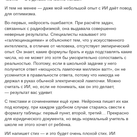
И тем не менее — даже мой небольшой опыт с ИИ даёт повод
для оптимизма.
Во-первых, нейросеть ошибается. При расчёте задач,
связанных с радиофизикой, она выдавала совершенно
неверные результаты. Специалисты называют это
«галлюцинациями» и объясняют тем, что у искусственного
интеллекта, в отличие от человека, отсутствует эмпирический
опыт. Он знает, какие формулы брать и куда подставлять какие
числа, но не может это хотя бы умозрительно сопоставить с
реальностью. Поэтому, если в школьной задачке у него
получится ответ «мощность лампочки миллион ватт», он не
усомнится в правильности ответа, потому что никогда не
держал в руках обычной электрической лампочки. Можно
считать с ИИ, но, если не понимать, как он это делает,
— результат вас удивит.
С текстами и сочинениями ещё хуже. Нейронка пишет их как
под копирку, при каждом удобном случае стараясь свести к
формату таблицы: первый пункт, второй, третий… Прекрасно
для юридического документа, но ведь нормальный учитель в
школе не этого хочет от ребёнка.
ИИ напишет стих — и это будет очень плохой стих. ИИ