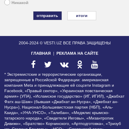
Никакой
итоги
2004-2024 © VESTI.UZ
ВСЕ ПРАВА ЗАЩИЩЕНЫ
ГЛАВНАЯ
РЕКЛАМА НА САЙТЕ
* Экстремистские и террористические организации,
запрещенные в Российской Федерации: американская
компания Meta и принадлежащие ей соцсети Instagram и
Facebook, «Правый сектор», «Украинская повстанческая
армия» (УПА), «Исламское государство» (ИГ, ИГИЛ), «Джабхат
Фатх аш-Шам» (бывшая «Джабхат ан-Нусра», «Джебхат ан-
Нусра»), Национал-Большевистская партия (НБП), «Аль-
Каида», «УНА-УНСО», «Талибан», «Меджлис крымско-
татарского народа», «Свидетели Иеговы», «Мизантропик
Дивижн», «Братство» Корчинского, «Артподготовка», «Тризуб
им. Степана Бандеры», «НСО», «Славянский союз»,