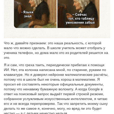
Что ж, давайте признаем: это наша реальность, с которой
мало что можно сделать. В школе учитель может отобрать у
ученика телефон, но дома мало кто из родителей решится на
это.
Я и сам, что греха таить, периодически прибегаю к помощи
ИИ. Нет, эта колонка написана мной, по старинке, руками по
клавиатуре. Но я доверял нейронке математические расчёты,
потому что в школе был не очень хорош в математике. Я
просил её составлять некоторые официальные документы,
потому что ненавижу бумажную волокиту. А когда Google в
ответ на поисковый запрос выдаёт первой строкой резюме,
собранное услужливым искусственным интеллектом, я читаю
его и не всегда перепроверяю. Так что запретить моему сыну
делать то же самое я, конечно, могу, но вряд ли это будет
честно — а с детьми нечестно нельзя.