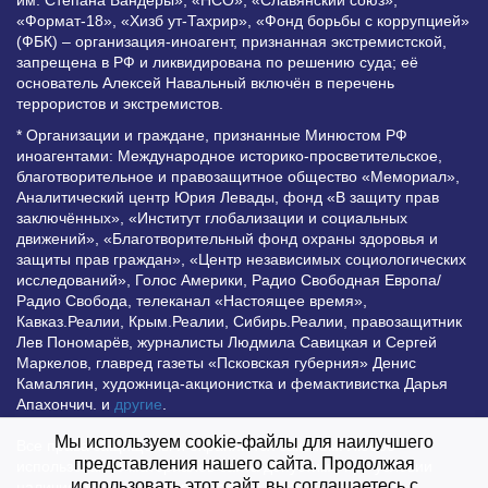
«Формат-18», «Хизб ут-Тахрир», «Фонд борьбы с коррупцией»
(ФБК) – организация-иноагент, признанная экстремистской,
запрещена в РФ и ликвидирована по решению суда; её
основатель Алексей Навальный включён в перечень
террористов и экстремистов.
* Организации и граждане, признанные Минюстом РФ
иноагентами: Международное историко-просветительское,
благотворительное и правозащитное общество «Мемориал»,
Аналитический центр Юрия Левады, фонд «В защиту прав
заключённых», «Институт глобализации и социальных
движений», «Благотворительный фонд охраны здоровья и
защиты прав граждан», «Центр независимых социологических
исследований», Голос Америки, Радио Свободная Европа/
Радио Свобода, телеканал «Настоящее время»,
Кавказ.Реалии, Крым.Реалии, Сибирь.Реалии, правозащитник
Лев Пономарёв, журналисты Людмила Савицкая и Сергей
Маркелов, главред газеты «Псковская губерния» Денис
Камалягин, художница-акционистка и фемактивистка Дарья
Апахончич. и
другие
.
Мы используем cookie-файлы для наилучшего
Все права защищены и охраняются законом. Любое
представления нашего сайта. Продолжая
использование материалов сайта допустимо при условии
использовать этот сайт, вы соглашаетесь с
наличия активной гиперссылки на Vesti.UZ.