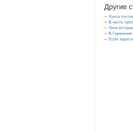
Другие с
Хунта поста
В честь пр
Урок истори
В Германии
Если зараст