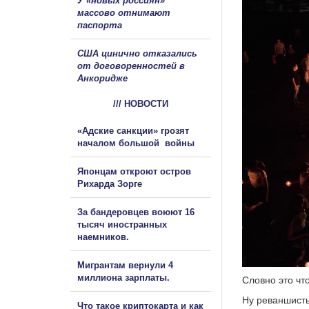
У «новых россиян»
массово отнимают
паспорта
США цинично отказались
от договоренностей в
Анкоридже
/// НОВОСТИ
«Адские санкции» грозят
началом большой войны
Японцам откроют остров
Рихарда Зорге
За бандеровцев воюют 16
тысяч иностранных
наемников.
Мигрантам вернули 4
миллиона зарплаты.
Словно это чт
Ну реваншисты
Что такое криптокарта и как