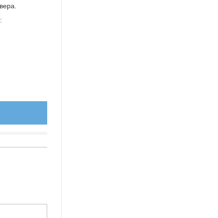
вера.
: