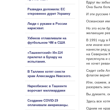
Вдруг вы забы
Она была бол
Разведка доложила: ЕС
откровенно дурит Украину
И эти русские
Османская имп
Люди с руками в России
нарасхват.
Но это если б
желающие ре
Узбеков отлавливали на
В 1991 году в
футбольном ЧМ в США
или иначе кон
нанесли ряд у
«Ташкентский» Ил-114
на Северном К
прилетел в Бухару на
присягнула и 
испытания.
не хочет рева
Сидит себе Ал
В Таллине хотят снести
флагом вернёт
храм Александра Невского.
Или, скажем, 
Наркобизнес в Ташкенте
разорвать эко
ворочает миллиардами
Вы думаете, о
Создание COVID-19
Здесь все хот
оплачивали американцы.
Одним не нрав