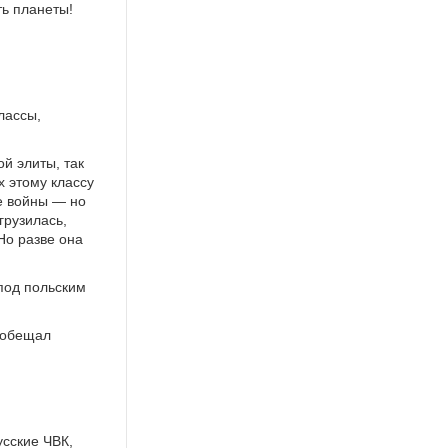
ть планеты!
лассы,
й элиты, так
х этому классу
же войны — но
грузилась,
Но разве она
 под польским
 обещал
усские ЧВК,