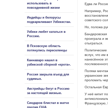
использовать в
Едва ли Росси
повседневной жизни
Например, Рос
восстановлени
Индийцы и белорусы
советского со
подкармливают Узбекистан.
Но, положа ру
Узбеки любят кататься в
Бандеровская 
Россию.
проиграла и ж
отыграться.
В Псковскую область
Политические 
потянулись переселенцы
вслух, что им
нанесённое эт
Каннаваро нашел в
послевоенного
узбекской сборной «крота».
Поляки мечтаю
Россия закрыла въезд для
украинские зе
судимых.
проломить чер
Остальная Ев
Австрийцы бегут в Россию
за настоящей жизнью.
У неё кипит п
антиколониаль
Синдаров блистал в матче
Французскую, 
против США