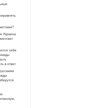
ьные.
риравнять
ншистами?
я Украина
 мечтает
аются себе
днажды
асть
ь в ответ.
русскими
нажды
зберутся.
ие
итанскую,