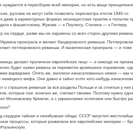
я нуждается в пересборке всей империи, но есть вещи принципиал
сия, русские не могут себе позволить пересмотра итогов 1945-го:
я даже в карикатурных формах неонацистских практик и попытки п
лдата к фашистскому, Жукова — к Паулюсу, Сталина — к Гитлеру.
ку на сердце, разве мы не окружены со всех сторон другими рева
Украина проиграла и желает бандеровского реванша. Петлюровска
елает петлюровского реванша. И мазепинская проиграла — и тоже
немцы делают приличное европейское лицо — и никогда не призн
 вечно будет нужен реванш за пережитое кромешное поражение, о
ими варварами. Опять же, миллион изнасилованных немок — как ч
 немецкого мифа. Они давно и тайно хотят кого-нибудь изнасиловат
т о страшном реванше за все разделы Польши и за отнятые у них 
мли, которые они, конечно же, считают своими. Поэтому нужно од
еп Московскому Кремлю, а с украинскими холопами они быстро ра
ропа?
од сердцем тайная и неизбывная обида: СССР запустил жесточайш
ные процессы, которые развалили все европейские империи — Бр
Итальянскую.