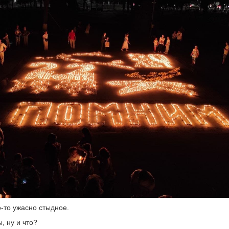
о-то ужасно стыдное.
, ну и что?