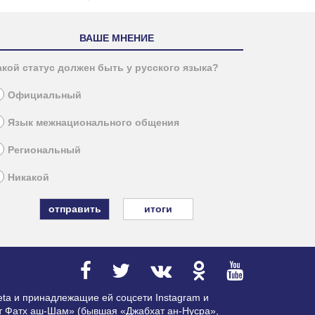
ВАШЕ МНЕНИЕ
акой статус должен быть у русского языка?
Официальный
Язык межнационального общения
Региональный
Никакой
итоги
ta и принадлежащие ей соцсети Instagram и
ат Фатх аш-Шам» (бывшая «Джабхат ан-Нусра»,