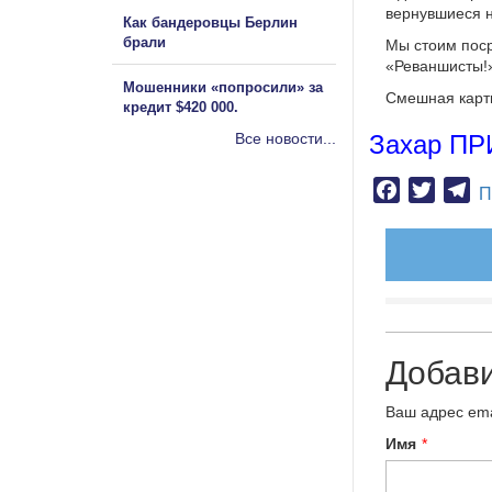
вернувшиеся н
Как бандеровцы Берлин
брали
Мы стоим поср
«Реваншисты!
Мошенники «попросили» за
Смешная карт
кредит $420 000.
Все новости...
Захар П
Facebook
Twitter
Te
П
Добав
Ваш адрес ema
Имя
*