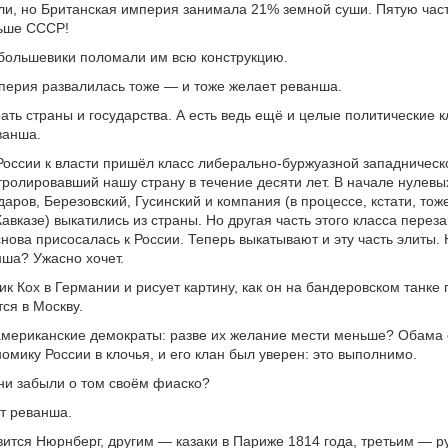
ли, но Британская империя занимала 21% земной суши. Пятую час
ьше СССР!
 большевики поломали им всю конструкцию.
ерия развалилась тоже — и тоже желает реванша.
рать страны и государства. А есть ведь ещё и целые политические к
ванша.
 России к власти пришёл класс либерально-буржуазной западническо
тролировавший нашу страну в течение десяти лет. В начале нулевы
даров, Березовский, Гусинский и компания (в процессе, кстати, то
авказе) выкатились из страны. Но другая часть этого класса переза
снова присосалась к России. Теперь выкатывают и эту часть элиты. 
нша? Ужасно хочет.
ик Кох в Германии и рисует картину, как он на бандеровском танке
ся в Москву.
американские демократы: разве их желание мести меньше? Обама
номику России в клочья, и его клан был уверен: это выполнимо.
ни забыли о том своём фиаско?
ят реванша.
ится Нюрнберг, другим — казаки в Париже 1814 года, третьим — р