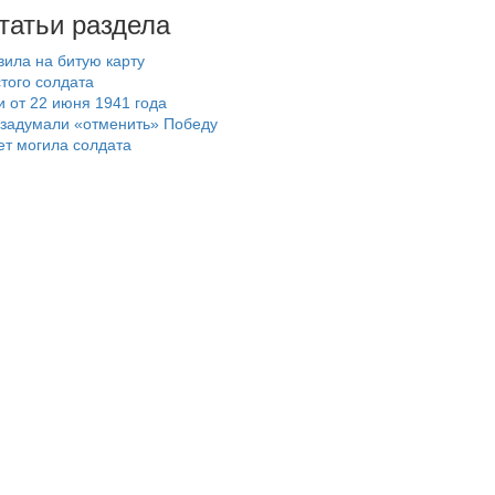
татьи раздела
вила на битую карту
остого солдата
и от 22 июня 1941 года
 задумали «отменить» Победу
ет могила солдата