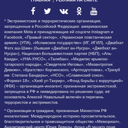
* Экстремистские и террористические организации,
запрещенные в Российской Федерации: американская
компания Meta и принадлежащие ей соцсети Instagram и
Facebook, «Правый сектор», «Украинская повстанческая
армия» (УПА), «Исламское государство» (ИГ, ИГИЛ), «Джабхат
Фатх аш-Шам» (бывшая «Джабхат ан-Нусра», «Джебхат ан-
Нусра»), Национал-Большевистская партия (НБП), «Аль-
Каида», «УНА-УНСО», «Талибан», «Меджлис крымско-
татарского народа», «Свидетели Иеговы», «Мизантропик
Дивижн», «Братство» Корчинского, «Артподготовка», «Тризуб
им. Степана Бандеры», «НСО», «Славянский союз»,
«Формат-18», «Хизб ут-Тахрир», «Фонд борьбы с коррупцией»
(ФБК) – организация-иноагент, признанная экстремистской,
запрещена в РФ и ликвидирована по решению суда; её
основатель Алексей Навальный включён в перечень
террористов и экстремистов.
* Организации и граждане, признанные Минюстом РФ
иноагентами: Международное историко-просветительское,
благотворительное и правозащитное общество «Мемориал»,
Аналитический центр Юрия Левады, фонд «В защиту прав