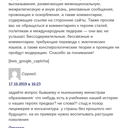
высказывания, разжигающие межнациональную,
межрелигиозную и иную рознь, рекламные сообщения,
провокации и оскорбления, а также комментарии,
содержащие ссылки на сторонние сайты. Также просим
вас не обращаться в комментариях к героям статей,
политикам и международным лидерам — они вас не
услышат. Бессодержательные, бессвязные и
комментарии, требующие перевода с экзотических
языков, а также конспирологические теории и проекции не
пройдут модерацию. Спасибо за понимание!
[bws_google_captcha]
Сергей
:
17.10.2019 в 16:23
задайте вопрос бывшему и нынешнему министрам
образования: что нибудь есть в учебниках нашей истории
о наших героях предках? ни слова!!! стыд и позор.
лицемерие и конъюнктура. у страны без прошлого нет
будущего. на их примере нужно воспитывать растущие
поколения
Ответить