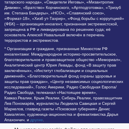
татарского народа», «Свидетели Иеговы», «Мизантропик
Дивижн», «Братство» Корчинского, «Артподготовка», «Тризуб
им. Степана Бандеры», «НСО», «Славянский союз»,
«Формат-18», «Хизб ут-Тахрир», «Фонд борьбы с коррупцией»
(ФБК) – организация-иноагент, признанная экстремистской,
запрещена в РФ и ликвидирована по решению суда; её
основатель Алексей Навальный включён в перечень
террористов и экстремистов.
* Организации и граждане, признанные Минюстом РФ
иноагентами: Международное историко-просветительское,
благотворительное и правозащитное общество «Мемориал»,
Аналитический центр Юрия Левады, фонд «В защиту прав
заключённых», «Институт глобализации и социальных
движений», «Благотворительный фонд охраны здоровья и
защиты прав граждан», «Центр независимых социологических
исследований», Голос Америки, Радио Свободная Европа/
Радио Свобода, телеканал «Настоящее время»,
Кавказ.Реалии, Крым.Реалии, Сибирь.Реалии, правозащитник
Лев Пономарёв, журналисты Людмила Савицкая и Сергей
Маркелов, главред газеты «Псковская губерния» Денис
Камалягин, художница-акционистка и фемактивистка Дарья
Апахончич. и
другие
.