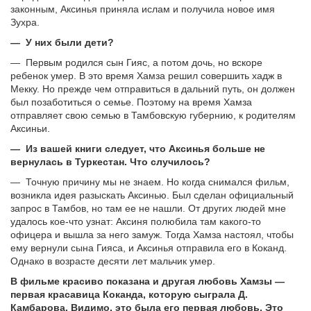
законным, Аксинья приняла ислам и получила новое имя
Зухра.
— У них были дети?
— Первым родился сын Гияс, а потом дочь, но вскоре
ребенок умер. В это время Хамза решил совершить хадж в
Мекку. Но прежде чем отправиться в дальний путь, он должен
был позаботиться о семье. Поэтому на время Хамза
отправляет свою семью в Тамбовскую губернию, к родителям
Аксиньи.
— Из вашей книги следует, что Аксинья больше не
вернулась в Туркестан. Что случилось?
— Точную причину мы не знаем. Но когда снимался фильм,
возникла идея разыскать Аксинью. Был сделан официальный
запрос в Тамбов, но там ее не нашли. От других людей мне
удалось кое-что узнат: Аксиня полюбила там какого-то
офицера и вышла за него замуж. Тогда Хамза настоял, чтобы
ему вернули сына Гияса, и Аксинья отправила его в Коканд.
Однако в возрасте десяти лет мальчик умер.
В фильме красиво показана и другая любовь Хамзы —
первая красавица Коканда, которую сыграла Д.
Камбарова. Видимо, это была его первая любовь. Это