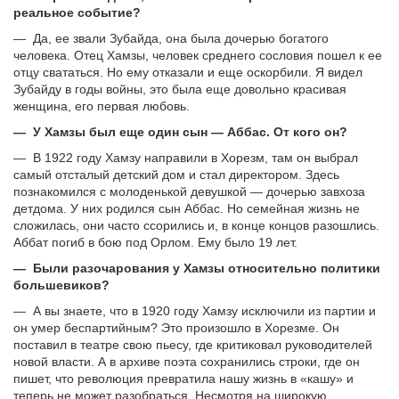
реальное событие?
— Да, ее звали Зубайда, она была дочерью богатого
человека. Отец Хамзы, человек среднего сословия пошел к ее
отцу свататься. Но ему отказали и еще оскорбили. Я видел
Зубайду в годы войны, это была еще довольно красивая
женщина, его первая любовь.
— У Хамзы был еще один сын — Аббас. От кого он?
— В 1922 году Хамзу направили в Хорезм, там он выбрал
самый отсталый детский дом и стал директором. Здесь
познакомился с молоденькой девушкой — дочерью завхоза
детдома. У них родился сын Аббас. Но семейная жизнь не
сложилась, они часто ссорились и, в конце концов разошлись.
Аббат погиб в бою под Орлом. Ему было 19 лет.
— Были разочарования у Хамзы относительно политики
большевиков?
— А вы знаете, что в 1920 году Хамзу исключили из партии и
он умер беспартийным? Это произошло в Хорезме. Он
поставил в театре свою пьесу, где критиковал руководителей
новой власти. А в архиве поэта сохранились строки, где он
пишет, что революция превратила нашу жизнь в «кашу» и
теперь не может разобраться. Несмотря на широкую