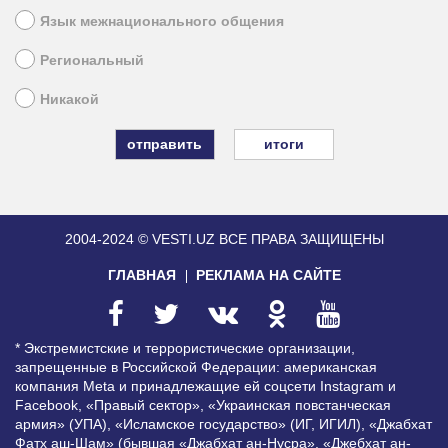
Язык межнационального общения
Региональный
Никакой
итоги
2004-2024 © VESTI.UZ
ВСЕ ПРАВА ЗАЩИЩЕНЫ
ГЛАВНАЯ
РЕКЛАМА НА САЙТЕ
* Экстремистские и террористические организации,
запрещенные в Российской Федерации: американская
компания Meta и принадлежащие ей соцсети Instagram и
Facebook, «Правый сектор», «Украинская повстанческая
армия» (УПА), «Исламское государство» (ИГ, ИГИЛ), «Джабхат
Фатх аш-Шам» (бывшая «Джабхат ан-Нусра», «Джебхат ан-