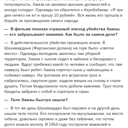
популярность, Хамза не занимал высоких должностей и
иногда голодал. Однажды он обратился к Ахунбабаеву: «Я три
дня ничего не ел и прошу 10 рублей». Вся жизнь его прошла в
борьбе за просвещение своего народа
— В фильме показан страшный эпизод убийства Хамзы
— его забрасывают камнями. Как было на самом деле?
— В действительности убийство произошло иначе. В
Шахимардане (Ферганская долина) на горе было «святое
место». Однажды молодежь занялась там уборкой
территории, Хамза с сыном сидел в чайхане и беседовал с
людьми. Вдруг прибежал какой-то человек и сообщил, что там
наверху бьют ребят. Хамза спрятал сына у чайханщика и
побежал наверх. На тропинке его встретили трое и
набросились, скрутили руки, надели мешок на голову и стали
душить. Потом 6ездыханное тело добили камнями. Труп поэта
бандиты забрали с собой и спрятали в горах.
— Тело Хамзы быстро нашли?
— В тот же день Шахимардан был окружен и на другой день
нашли тело поэта. Его похоронили по-мусульмански, на месте
гибели, довольно скромно и даже без таблички, что потом
долго искали могилу. В 1954 году построили мавзолей и