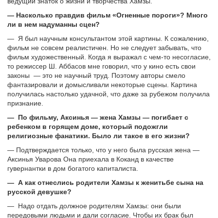
ведущий знаток о жизни и творчества Хамзы.
— Насколько правдив фильм «Огненные пороги»? Много
ли в нем надуманны сцен?
— Я был научным консультантом этой картины. К сожалению,
фильм не совсем реалистичен. Но не следует забывать, что
фильм художественный. Когда я выражал с чем-то несогласие,
то режиссер Ш. Аббасов мне говорил, что у кино есть свои
законы — это не научный труд. Поэтому авторы смело
фантазировали и домысливали некоторые сцены. Картина
получилась настолько удачной, что даже за рубежом получила
признание.
— По фильму, Аксинья — жена Хамзы — погибает с
ребенком в горящем доме, который подожгли
религиозные фанатики. Было ли такое в его жизни?
— Подтверждается только, что у него была русская жена —
Аксинья Уварова Она приехала в Коканд в качестве
гувернантки в дом богатого капиталиста.
— А как отнеслись родители Хамзы к женитьбе сына на
русской девушке?
— Надо отдать должное родителям Хамзы: они были
передовыми людьми и дали согласие. Чтобы их брак был