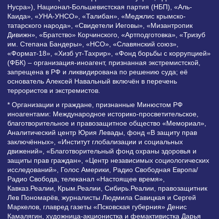
Нусра»), Национал-Большевистская партия (НБП), «Аль-
Каида», «УНА-УНСО», «Талибан», «Меджлис крымско-
татарского народа», «Свидетели Иеговы», «Мизантропик
Дивижн», «Братство» Корчинского, «Артподготовка», «Тризуб
им. Степана Бандеры», «НСО», «Славянский союз»,
«Формат-18», «Хизб ут-Тахрир», «Фонд борьбы с коррупцией»
(ФБК) – организация-иноагент, признанная экстремистской,
запрещена в РФ и ликвидирована по решению суда; её
основатель Алексей Навальный включён в перечень
террористов и экстремистов.
* Организации и граждане, признанные Минюстом РФ
иноагентами: Международное историко-просветительское,
благотворительное и правозащитное общество «Мемориал»,
Аналитический центр Юрия Левады, фонд «В защиту прав
заключённых», «Институт глобализации и социальных
движений», «Благотворительный фонд охраны здоровья и
защиты прав граждан», «Центр независимых социологических
исследований», Голос Америки, Радио Свободная Европа/
Радио Свобода, телеканал «Настоящее время»,
Кавказ.Реалии, Крым.Реалии, Сибирь.Реалии, правозащитник
Лев Пономарёв, журналисты Людмила Савицкая и Сергей
Маркелов, главред газеты «Псковская губерния» Денис
Камалягин, художница-акционистка и фемактивистка Дарья