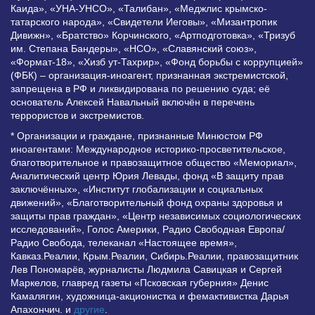
Каида», «УНА-УНСО», «Талибан», «Меджлис крымско-
татарского народа», «Свидетели Иеговы», «Мизантропик
Дивижн», «Братство» Корчинского, «Артподготовка», «Тризуб
им. Степана Бандеры», «НСО», «Славянский союз»,
«Формат-18», «Хизб ут-Тахрир», «Фонд борьбы с коррупцией»
(ФБК) – организация-иноагент, признанная экстремистской,
запрещена в РФ и ликвидирована по решению суда; её
основатель Алексей Навальный включён в перечень
террористов и экстремистов.
* Организации и граждане, признанные Минюстом РФ
иноагентами: Международное историко-просветительское,
благотворительное и правозащитное общество «Мемориал»,
Аналитический центр Юрия Левады, фонд «В защиту прав
заключённых», «Институт глобализации и социальных
движений», «Благотворительный фонд охраны здоровья и
защиты прав граждан», «Центр независимых социологических
исследований», Голос Америки, Радио Свободная Европа/
Радио Свобода, телеканал «Настоящее время»,
Кавказ.Реалии, Крым.Реалии, Сибирь.Реалии, правозащитник
Лев Пономарёв, журналисты Людмила Савицкая и Сергей
Маркелов, главред газеты «Псковская губерния» Денис
Камалягин, художница-акционистка и фемактивистка Дарья
Апахончич. и
другие
.