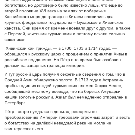
богатствах, но достоверно было известно лишь, что еще во
второй половине XVI века на землях от побережья
Каспийского моря до границы с Китаем сложились два
крупных феодальных государства – Бухарское и Хивинское
ханства. Они время от времени воевали друг с другом, а также
с Персией, кочевыми туркменами и поэтому искали сильных
союзников.
Хивинский хан трижды, — в 1700, 1703 и 1714 годах, —
обращался к русскому царю с прошением о принятии Хивы в
российское подданство. Но Пётр в то время был озабочен
делами на западных границах империи.
И тут русский царь получил секретные сведения о том, что в
Средней Азии обнаружено золото. В 1713 году в Астрахань
прибыл один из вождей туркменских племен Ходжа Непес,
сообщивший местному воеводе, что на берегах Амударьи
нашли золотые россыпи. Азиат был немедленно отправлен в
Петербург.
Пётр I остро нуждался в деньгах, реформы по
преобразованию Империи требовали огромных затрат, и весть
о богатствах на далёкой неведомой реке не могла не
заинтересовать его.