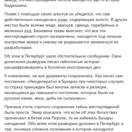
Бадахшана.
Позже с помощью своих агентов он убедился, что там
действительно находилась руда, содержащая золото. В других
местах были залежи меди, квасцов, свинца, серебряных и
железных руд. Беневени также выяснил, что все эти
месторождения строго засекречены, находятся под личным
контролем эмира и никому не разрешается заниматься их
разработками.
Об этом в Петербург ушло обстоятельное сообщение. Свои
донесения разведчик писал тайнописью которая
расшифровывались в Коллегии иностранных дел.
К сожалению, не все документы сохранились. Как писал сам
посланник: «Неоднократно в Бухарах при некоторых случаях
со страху принужден был многие записки и реляции,
касающиеся до тамошнего состояния, которые были на
русском языке, жечь, дабы не сыскались».
Причина столь строгого сохранения тайны месторождений
была проста. Эмир опасался, что если об этих богатствах
пронюхают в Китае или Персии, то не избежать Бухары
нападения. Обо всём этом разведчик доложил в Петербург и
там, понимая сложное положение в котором находился