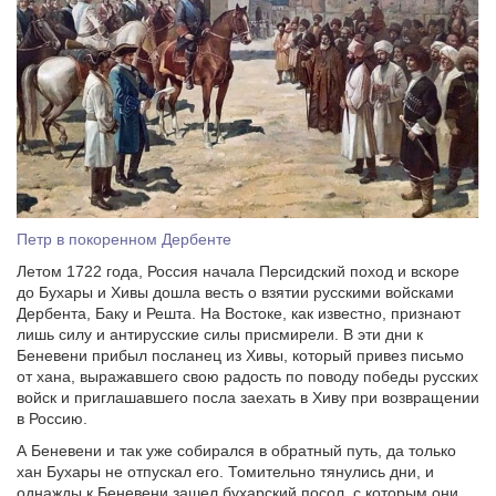
Петр в покоренном Дербенте
Летом 1722 года, Россия начала Персидский поход и вскоре
до Бухары и Хивы дошла весть о взятии русскими войсками
Дербента, Баку и Решта. На Востоке, как известно, признают
лишь силу и антирусские силы присмирели. В эти дни к
Беневени прибыл посланец из Хивы, который привез письмо
от хана, выражавшего свою радость по поводу победы русских
войск и приглашавшего посла заехать в Хиву при возвращении
в Россию.
А Беневени и так уже собирался в обратный путь, да только
хан Бухары не отпускал его. Томительно тянулись дни, и
однажды к Беневени зашел бухарский посол, с которым они