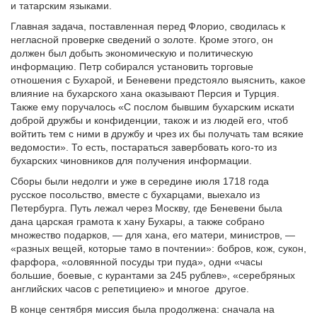
и татарским языками.
Главная задача, поставленная перед Флорио, сводилась к
негласной проверке сведений о золоте. Кроме этого, он
должен был добыть экономическую и политическую
информацию. Петр собирался установить торговые
отношения с Бухарой, и Беневени предстояло выяснить, какое
влияние на бухарского хана оказывают Персия и Турция.
Также ему поручалось «С послом бывшим бухарским искати
доброй дружбы и конфиденции, також и из людей его, чтоб
войтить тем с ними в дружбу и чрез их бы получать там всякие
ведомости». То есть, постараться завербовать кого-то из
бухарских чиновников для получения информации.
Сборы были недолги и уже в середине июля 1718 года
русское посольство, вместе с бухарцами, выехало из
Петербурга. Путь лежал через Москву, где Беневени была
дана царская грамота к хану Бухары, а также собрано
множество подарков, — для хана, его матери, министров, —
«разных вещей, которые тамо в почтении»: бобров, кож, сукон,
фарфора, «оловянной посуды три пуда», одни «часы
большие, боевые, с курантами за 245 рублев», «серебряных
английских часов с репетициею» и многое другое.
В конце сентября миссия была продолжена: сначала на