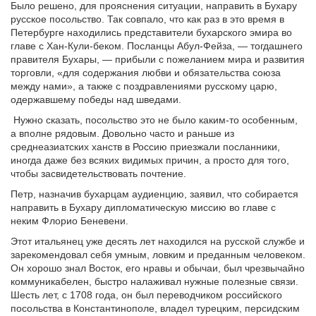
Было решено, для прояснения ситуации, направить в Бухару
русское посольство. Так совпало, что как раз в это время в
Петербурге находились представители бухарского эмира во
главе с Хан-Кули-беком. Посланцы Абул-Фейза, — тогдашнего
правителя Бухары, — прибыли с пожеланием мира и развития
торговли, «для содержания любви и обязательства союза
между нами», а также с поздравлениями русскому царю,
одержавшему победы над шведами.
Нужно сказать, посольство это не было каким-то особенным,
а вполне рядовым. Довольно часто и раньше из
среднеазиатских ханств в Россию приезжали посланники,
иногда даже без всяких видимых причин, а просто для того,
чтобы засвидетельствовать почтение.
Петр, назначив бухарцам аудиенцию, заявил, что собирается
направить в Бухару дипломатическую миссию во главе с
неким Флорио Беневени.
Этот итальянец уже десять лет находился на русской службе и
зарекомендовал себя умным, ловким и преданным человеком.
Он хорошо знал Восток, его нравы и обычаи, был чрезвычайно
коммуникабелен, быстро налаживал нужные полезные связи.
Шесть лет, с 1708 года, он был переводчиком российского
посольства в Константинополе, владел турецким, персидским