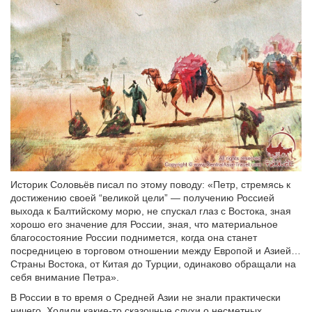
Историк Соловьёв писал по этому поводу: «Петр, стремясь к
достижению своей “великой цели” — получению Россией
выхода к Балтийскому морю, не спускал глаз с Востока, зная
хорошо его значение для России, зная, что материальное
благосостояние России поднимется, когда она станет
посредницею в торговом отношении между Европой и Азией…
Страны Востока, от Китая до Турции, одинаково обращали на
себя внимание Петра».
В России в то время о Средней Азии не знали практически
ничего. Ходили какие-то сказочные слухи о несметных