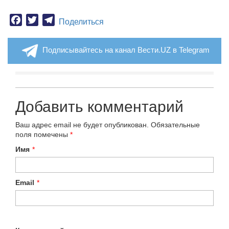
Facebook
Twitter
Telegram
Поделиться
Подписывайтесь на канал Вести.UZ в Telegram
Добавить комментарий
Ваш адрес email не будет опубликован.
Обязательные
поля помечены
*
Имя
*
Email
*