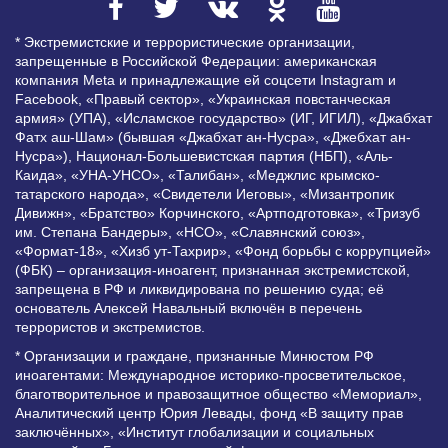
* Экстремистские и террористические организации,
запрещенные в Российской Федерации: американская
компания Meta и принадлежащие ей соцсети Instagram и
Facebook, «Правый сектор», «Украинская повстанческая
армия» (УПА), «Исламское государство» (ИГ, ИГИЛ), «Джабхат
Фатх аш-Шам» (бывшая «Джабхат ан-Нусра», «Джебхат ан-
Нусра»), Национал-Большевистская партия (НБП), «Аль-
Каида», «УНА-УНСО», «Талибан», «Меджлис крымско-
татарского народа», «Свидетели Иеговы», «Мизантропик
Дивижн», «Братство» Корчинского, «Артподготовка», «Тризуб
им. Степана Бандеры», «НСО», «Славянский союз»,
«Формат-18», «Хизб ут-Тахрир», «Фонд борьбы с коррупцией»
(ФБК) – организация-иноагент, признанная экстремистской,
запрещена в РФ и ликвидирована по решению суда; её
основатель Алексей Навальный включён в перечень
террористов и экстремистов.
* Организации и граждане, признанные Минюстом РФ
иноагентами: Международное историко-просветительское,
благотворительное и правозащитное общество «Мемориал»,
Аналитический центр Юрия Левады, фонд «В защиту прав
заключённых», «Институт глобализации и социальных