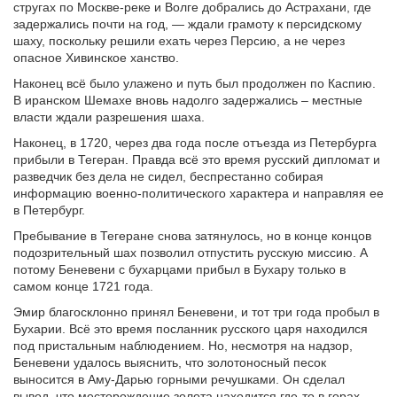
стругах по Москве-реке и Волге добрались до Астрахани, где
задержались почти на год, — ждали грамоту к персидскому
шаху, поскольку решили ехать через Персию, а не через
опасное Хивинское ханство.
Наконец всё было улажено и путь был продолжен по Каспию.
В иранском Шемахе вновь надолго задержались – местные
власти ждали разрешения шаха.
Наконец, в 1720, через два года после отъезда из Петербурга
прибыли в Тегеран. Правда всё это время русский дипломат и
разведчик без дела не сидел, беспрестанно собирая
информацию военно-политического характера и направляя ее
в Петербург.
Пребывание в Тегеране снова затянулось, но в конце концов
подозрительный шах позволил отпустить русскую миссию. А
потому Беневени с бухарцами прибыл в Бухару только в
самом конце 1721 года.
Эмир благосклонно принял Беневени, и тот три года пробыл в
Бухарии. Всё это время посланник русского царя находился
под пристальным наблюдением. Но, несмотря на надзор,
Беневени удалось выяснить, что золотоносный песок
выносится в Аму-Дарью горными речушками. Он сделал
вывод, что месторождение золота находится где-то в горах