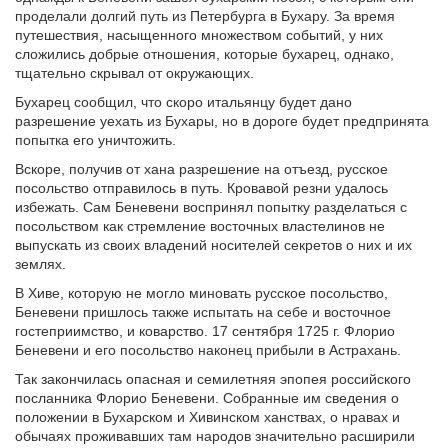
проделали долгий путь из Петербурга в Бухару. За время
путешествия, насыщенного множеством событий, у них
сложились добрые отношения, которые бухарец, однако,
тщательно скрывал от окружающих.
Бухарец сообщил, что скоро итальянцу будет дано
разрешение уехать из Бухары, но в дороге будет предпринята
попытка его уничтожить.
Вскоре, получив от хана разрешение на отъезд, русское
посольство отправилось в путь. Кровавой резни удалось
избежать. Сам Беневени воспринял попытку разделаться с
посольством как стремление восточных властелинов не
выпускать из своих владений носителей секретов о них и их
землях.
В Хиве, которую не могло миновать русское посольство,
Беневени пришлось также испытать на себе и восточное
гостеприимство, и коварство. 17 сентября 1725 г. Флорио
Беневени и его посольство наконец прибыли в Астрахань.
Так закончилась опасная и семилетняя эпопея российского
посланника Флорио Беневени. Собранные им сведения о
положении в Бухарском и Хивинском ханствах, о нравах и
обычаях проживавших там народов значительно расширили