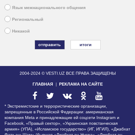
Язык межнационального общения
Региональный
Никакой
итоги
2004-2024 © VESTI.UZ
ВСЕ ПРАВА ЗАЩИЩЕНЫ
ГЛАВНАЯ
РЕКЛАМА НА САЙТЕ
* Экстремистские и террористические организации,
запрещенные в Российской Федерации: американская
компания Meta и принадлежащие ей соцсети Instagram и
Facebook, «Правый сектор», «Украинская повстанческая
армия» (УПА), «Исламское государство» (ИГ, ИГИЛ), «Джабхат
Фатх аш-Шам» (бывшая «Джабхат ан-Нусра», «Джебхат ан-