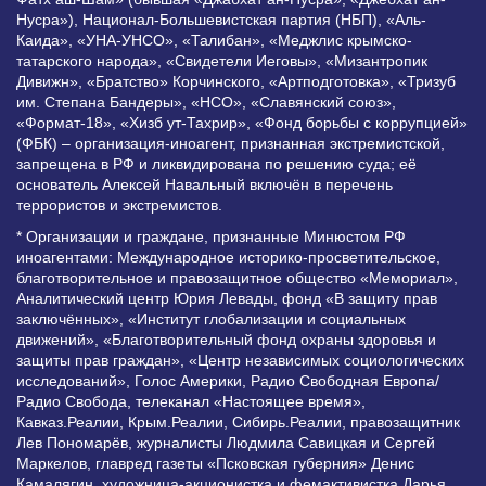
Нусра»), Национал-Большевистская партия (НБП), «Аль-
Каида», «УНА-УНСО», «Талибан», «Меджлис крымско-
татарского народа», «Свидетели Иеговы», «Мизантропик
Дивижн», «Братство» Корчинского, «Артподготовка», «Тризуб
им. Степана Бандеры», «НСО», «Славянский союз»,
«Формат-18», «Хизб ут-Тахрир», «Фонд борьбы с коррупцией»
(ФБК) – организация-иноагент, признанная экстремистской,
запрещена в РФ и ликвидирована по решению суда; её
основатель Алексей Навальный включён в перечень
террористов и экстремистов.
* Организации и граждане, признанные Минюстом РФ
иноагентами: Международное историко-просветительское,
благотворительное и правозащитное общество «Мемориал»,
Аналитический центр Юрия Левады, фонд «В защиту прав
заключённых», «Институт глобализации и социальных
движений», «Благотворительный фонд охраны здоровья и
защиты прав граждан», «Центр независимых социологических
исследований», Голос Америки, Радио Свободная Европа/
Радио Свобода, телеканал «Настоящее время»,
Кавказ.Реалии, Крым.Реалии, Сибирь.Реалии, правозащитник
Лев Пономарёв, журналисты Людмила Савицкая и Сергей
Маркелов, главред газеты «Псковская губерния» Денис
Камалягин, художница-акционистка и фемактивистка Дарья