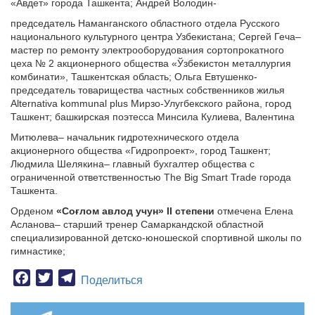
«Авдет» города Ташкента; Андрей Володин-
председатель Наманганского областного отдела Русского
национального культурного центра Узбекистана; Сергей Геча–
мастер по ремонту электрооборудования сортопрокатного
цеха № 2 акционерного общества «Ўзбекистон металлургия
комбинати», Ташкентская область; Ольга Евтушенко-
председатель товарищества частных собственников жилья
Alternativa kommunal plus Мирзо-Улугбекского района, город
Ташкент; башкирская поэтесса Минсила Кулиева, Валентина
Митюлева– начальник гидротехнического отдела
акционерного общества «Гидропроект», город Ташкент;
Людмила Шелякина– главный бухгалтер общества с
ограниченной ответственностью The Big Smart Trade города
Ташкента.
Орденом
«Соғлом авлод учун» II степени
отмечена Елена
Асланова– старший тренер Самаркандской областной
специализированной детско-юношеской спортивной школы по
гимнастике;
Facebook
Twitter
Telegram
Поделиться