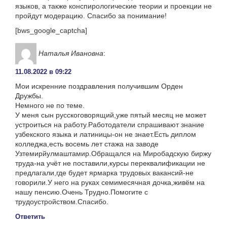
языков, а также конспирологические теории и проекции не
пройдут модерацию. Спасибо за понимание!
[bws_google_captcha]
Наталья Ивановна
:
11.08.2022 в 09:22
Мои искренние поздравления получившим Орден
Дружбы.
Немного не по теме.
У меня сын русскоговорящий,уже пятый месяц не может
устроиться на работу.Работодатели спрашивают знание
узбекского языка и латиницы-он не знает.Есть диплом
колледжа,есть восемь лет стажа на заводе
Узтемирйулмаштамир.Обращался на Миробадскую биржу
труда-на учёт не поставили,курсы переквалификации не
предлагали,где будет ярмарка трудовых вакансий-не
говорили.У него на руках семимесячная дочка,живём на
нашу пенсию.Очень Трудно.Помогите с
трудоустройством.Спасибо.
Ответить