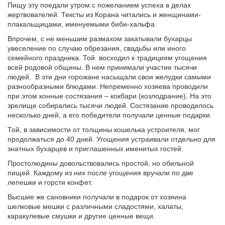
Пищу эту поедали утром с пожеланием успеха в делах
жертвователей. Тексты из Корана читались и женщинами-
плакальщицами, именуемыми биби-хальфа.
Впрочем, с не меньшим размахом закатывали бухарцы
увеселение по случаю обрезания, свадьбы или иного
семейного праздника. Той восходил к традициям угощения
всей родовой общины. В нем принимали участие тысячи
людей. В эти дни горожане насыщали свои желудки самыми
разнообразными блюдами. Непременно хозяева проводили
при этом конные состязания – кокбари (козлодрание). На это
зрелище собирались тысячи людей. Состязание проводилось
несколько дней, а его победители получали ценные подарки.
Той, в зависимости от толщины кошелька устроителя, мог
продолжаться до 40 дней. Угощения устраивали отдельно для
знатных бухарцев и приглашенных именитых гостей.
Простолюдины довольствовались простой, но обильной
пищей. Каждому из них после угощения вручали по две
лепешки и горсти конфет.
Высшие же сановники получали в подарок от хозяина
шелковые мешки с различными сладостями, халаты,
каракулевые смушки и другие ценные вещи.