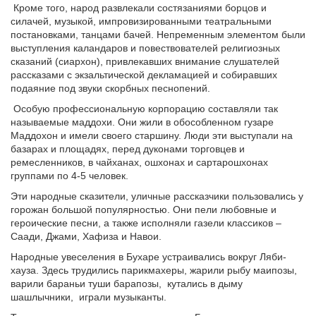
Кроме того, народ развлекали состязаниями борцов и
силачей, музыкой, импровизированными театральными
постановками, танцами бачей. Непременным элементом были
выступления каландаров и повествователей религиозных
сказаний (сиархон), привлекавших внимание слушателей
рассказами с экзальтической декламацией и собиравших
подаяние под звуки скорбных песнопений.
Особую профессиональную корпорацию составляли так
называемые маддохи. Они жили в обособленном гузаре
Маддохон и имели своего старшину. Люди эти выступали на
базарах и площадях, перед дуконами торговцев и
ремесленников, в чайханах, ошхонах и сартарошхонах
группами по 4-5 человек.
Эти народные сказители, уличные рассказчики пользовались у
горожан большой популярностью. Они пели любовные и
героические песни, а также исполняли газели классиков –
Саади, Джами, Хафиза и Навои.
Народные увеселения в Бухаре устраивались вокруг Ляби-
хауза. Здесь трудились парикмахеры, жарили рыбу маипозы,
варили бараньи туши барапозы, кутались в дыму
шашлычники, играли музыканты.