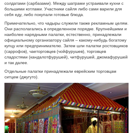
солдатами (сарбазами). Между шатрами устраивали кухни с
большими котлами. Участники сайля либо сами варили для
себя еду, либо покупали готовые блюда.
Примечательно, что чадыры служили также рекламным целям.
Они располагались в определенном порядке. Крупнейшими и
наиболее нарядными палатки, естественно, принадлежали
официальному организатору сайля – какому-нибудь богатому
купцу или предпринимателю. Затем шли палатки ростовщиков
(саррофов), чаеторговцев (чойфурушев), торговцев
сладостями (кандалотфурушей), читфурушей, джомафурушей
и так далее.
Отдельные палатки принадлежали еврейским торговцам
ситцем (джугуто).