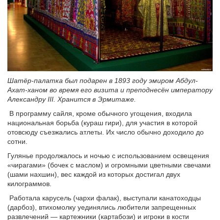
Шатёр-палатка был подарен в 1893 году эмиром Абдул-
Ахат-ханом во время его визита и преподнесён императору
Александру III. Хранится в Эрмитаже.
В программу сайля, кроме обычного угощения, входила
национальная борьба (кураш гири), для участия в которой
отовсюду съезжались атлеты. Их число обычно доходило до
сотни.
Гулянье продолжалось и ночью с использованием освещения
«чирагами» (бочек с маслом) и огромными цветными свечами
(шами нахшин), вес каждой из которых достигал двух
килограммов.
Работала карусель (чархи фалак), выступали канатоходцы
(дарбоз), втихомолку уединялись любители запрещенных
развлечений — картежники (картабози) и игроки в кости