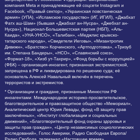
компания Meta и принадлежащие ей соцсети Instagram и
Facebook, «Правый сектор», «Украинская повстанческая
армия» (УПА), «Исламское государство» (ИГ, ИГИЛ), «Джабхат
Фатх аш-Шам» (бывшая «Джабхат ан-Нусра», «Джебхат ан-
Нусра»), Национал-Большевистская партия (НБП), «Аль-
Каида», «УНА-УНСО», «Талибан», «Меджлис крымско-
татарского народа», «Свидетели Иеговы», «Мизантропик
Дивижн», «Братство» Корчинского, «Артподготовка», «Тризуб
им. Степана Бандеры», «НСО», «Славянский союз»,
«Формат-18», «Хизб ут-Тахрир», «Фонд борьбы с коррупцией»
(ФБК) – организация-иноагент, признанная экстремистской,
запрещена в РФ и ликвидирована по решению суда; её
основатель Алексей Навальный включён в перечень
террористов и экстремистов.
* Организации и граждане, признанные Минюстом РФ
иноагентами: Международное историко-просветительское,
благотворительное и правозащитное общество «Мемориал»,
Аналитический центр Юрия Левады, фонд «В защиту прав
заключённых», «Институт глобализации и социальных
движений», «Благотворительный фонд охраны здоровья и
защиты прав граждан», «Центр независимых социологических
исследований», Голос Америки, Радио Свободная Европа/
Радио Свобода, телеканал «Настоящее время»,