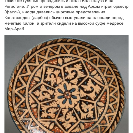
Такие же гулянья проводились и около Боло-хауза и на
Регистане. Утром и вечером в айване над Арком играл оркестр
(фасль), иногда давались цирковые представления.
Канатоходцы (дарбоз) обычно выступали на площади перед
мечетью Калон, а зрители сидели на высокой суфе медресе
Мир-Араб.