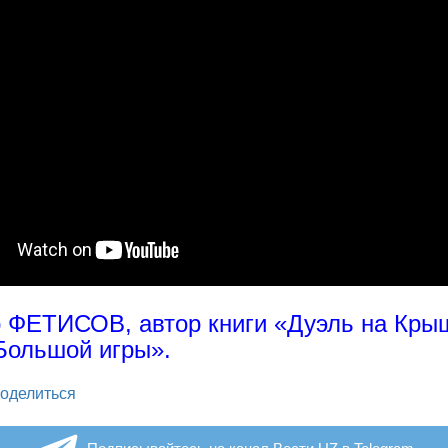
 ФЕТИСОВ, автор книги «Дуэль на Кры
Большой игры».
legram
оделиться
Подписывайтесь на канал Вести.UZ в Telegram