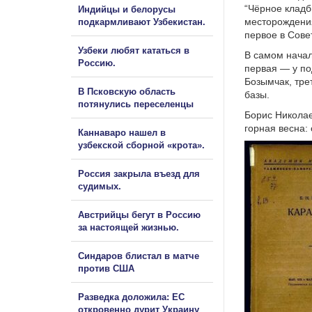
“Чёрное кладб
Индийцы и белорусы
месторождения
подкармливают Узбекистан.
первое в Сове
Узбеки любят кататься в
В самом начал
Россию.
первая — у по
Бозымчак, тре
В Псковскую область
базы.
потянулись переселенцы
Борис Николае
горная весна:
Каннаваро нашел в
узбекской сборной «крота».
Россия закрыла въезд для
судимых.
Австрийцы бегут в Россию
за настоящей жизнью.
Синдаров блистал в матче
против США
Разведка доложила: ЕС
откровенно дурит Украину