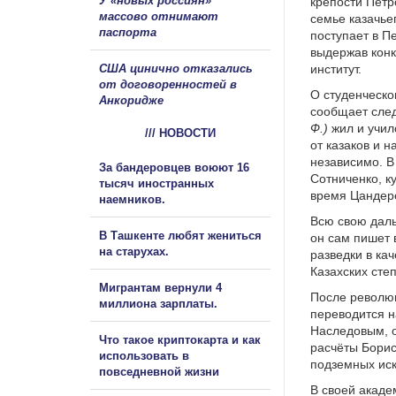
У «новых россиян»
крепости Петр
массово отнимают
семье казачье
паспорта
поступает в Пе
выдержав конк
США цинично отказались
институт.
от договоренностей в
О студенческо
Анкоридже
сообщает сле
Ф.)
жил и учи
/// НОВОСТИ
от казаков и н
независимо. В
За бандеровцев воюют 16
Сотниченко, к
тысяч иностранных
время Цандеро
наемников.
Всю свою даль
В Ташкенте любят жениться
он сам пишет 
на старухах.
разведки в ка
Казахских сте
Мигрантам вернули 4
После революц
миллиона зарплаты.
переводится н
Наследовым, о
Что такое криптокарта и как
расчёты Борис
использовать в
подземных ис
повседневной жизни
В своей акаде