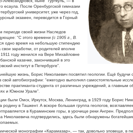
о-Александровск, ныне Турткуль, — в
го есаула. После Оренбургской гимназии
тербургский университет, уже через год,
урсный экзамен, переводится в Горный
м периоде своей жизни Наследов
дующее: “С этого времени
(с 1905 г., В.
лся одно время на небольшую стипендию
а свои заработки, от родителей вполне
 1911 году женился на Вере Михайловне
убанской казачке, закончившей в это
вский институт в Петербурге”.
нейшую жизнь, Борис Николаевич посвятил геологии. Ещё будучи с
в свой автобиографии: “ежегодно выполнял самостоятельные иссл
честве практиканта-студента от различных учреждений, а главным о
пях и Южном Урале”.
ии были Омск, Иркутск, Москва, Ленинград, в 1929 году Борис Ни
а родину в Ташкент. А вскоре большая группа геологов, возглавляе
тправляется в Кураминские горы, в урочище реки Ангрен. Предпо
а Николаевича подтвердились, здесь были обнаружены богатейши
копаемых.
мической монографии «Карамазар», — так, довольно зловеще, в п