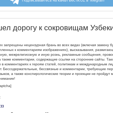
ел дорогу к сокровищам Узбек
х запрещены нецензурная брань во всех видах (включая замену б
пленных к комментариям изображениях), высказывания, разжигаю
ную, межрелигиозную и иную рознь, рекламные сообщения, прово
а также комментарии, содержащие ссылки на сторонние сайты. Так
 в комментариях к героям статей, политикам и международным л
т. Бессодержательные, бессвязные и комментарии, требующие пер
языков, а также конспирологические теории и проекции не пройдут
онимание!
aptcha]
:
:33