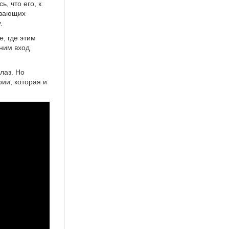
, что его, к
ывающих
.
е, где этим
нним вход
лаз. Но
ии, которая и