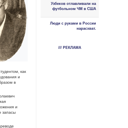
Узбеков отлавливали на
футбольном ЧМ в США
Люди с руками в России
нарасхват.
/// РЕКЛАМА
тудентом, как
едования и
бразом в
колаевич
мая
ложения и
е запасы
ереводе