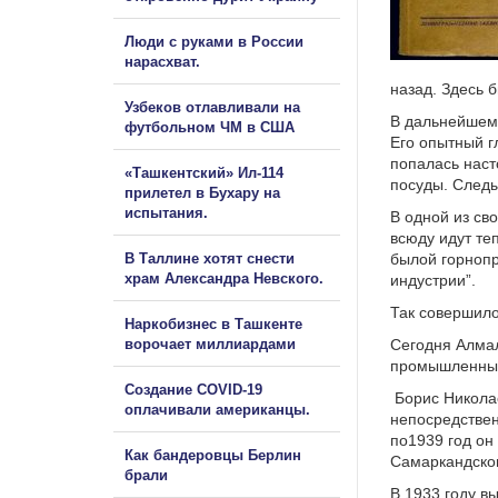
Люди с руками в России
нарасхват.
назад. Здесь 
Узбеков отлавливали на
В дальнейшем,
футбольном ЧМ в США
Его опытный г
попалась наст
«Ташкентский» Ил-114
посуды. Следы
прилетел в Бухару на
испытания.
В одной из св
всюду идут те
В Таллине хотят снести
былой горноп
храм Александра Невского.
индустрии”.
Так совершило
Наркобизнес в Ташкенте
ворочает миллиардами
Сегодня Алмал
промышленных
Создание COVID-19
Борис Николае
оплачивали американцы.
непосредствен
по1939 год он
Как бандеровцы Берлин
Самаркандског
брали
В 1933 году в