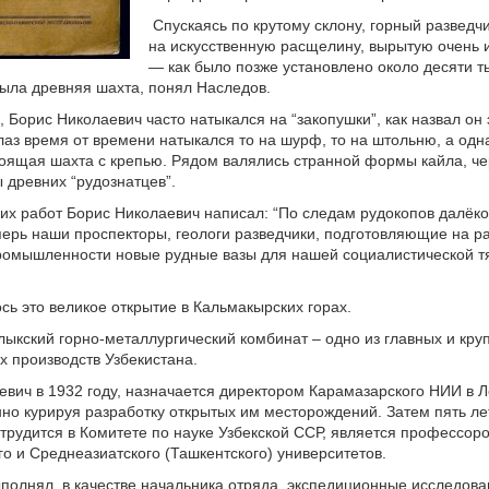
Спускаясь по крутому склону, горный разведч
на искусственную расщелину, вырытую очень 
— как было позже установлено около десяти т
была древняя шахта, понял Наследов.
 Борис Николаевич часто натыкался на “закопушки”, как назвал он 
лаз время от времени натыкался то на шурф, то на штольню, а од
оящая шахта с крепью. Рядом валялись странной формы кайла, че
 древних “рудознатцев”.
оих работ Борис Николаевич написал: “По следам рудокопов далёк
перь наши проспекторы, геологи разведчики, подготовляющие на р
ромышленности новые рудные вазы для нашей социалистической т
сь это великое открытие в Кальмакырских горах.
ыкский горно-металлургический комбинат – одно из главных и кр
 производств Узбекистана.
вич в 1932 году, назначается директором Карамазарского НИИ в 
но курируя разработку открытых им месторождений. Затем пять лет
 трудится в Комитете по науке Узбекской ССР, является профессор
о и Среднеазиатского (Ташкентского) университетов.
ыполнял, в качестве начальника отряда, экспедиционные исследова