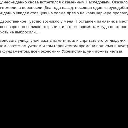
у неожиданно снова встретился с каменным Наследовым. Оказалось
ичтожили, а перенесли. Два года назад, посещая один из рудодоб
жиданно увидел стоящую на холме прямо на краю карьера пропажу
 двойственное чувство возникло у меня. Поставлен памятник в мест
о совершено великое открытие, и в то же время там куда посторо
 хоть не выбросили…
еновать улицу, уничтожить памятник или спрятать его от людских г
ном советском ученом и том героическом времени подъема индустр
т фундаментом, всей экономики Узбекистана, уничтожить нельзя.