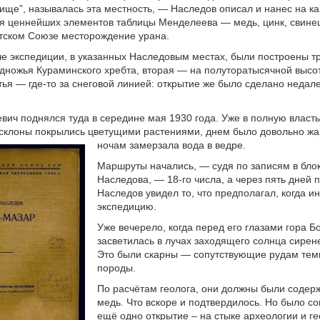
ище”, называлась эта местность, — Наследов описал и нанес на ка
 ценнейших элементов таблицы Менделеева — медь, цинк, свинец
тском Союзе месторождение урана.
е экспедиции, в указанных Наследовым местах, были построены тр
дножья Кураминского хребта, вторая — на полуторатысячной высо
тья — где-то за снеговой линией: открытие же было сделано недале
вич поднялся туда в середине мая 1930 года. Уже в полную власть
 склоны покрылись цветущими растениями, днем было довольно жар
ночам замерзала вода в ведре.
Маршруты начались, — судя по записям в бло
Наследова, — 18-го числа, а через пять дней 
Наследов увидел то, что предполагал, когда 
экспедицию.
Уже вечерело, когда перед его глазами гора Б
засветилась в лучах заходящего солнца сирен
Это были скарны — сопутствующие рудам те
породы.
По расчётам геолога, они должны были содерж
медь. Что вскоре и подтвердилось. Но было с
ещё одно открытие – на стыке археологии и ге