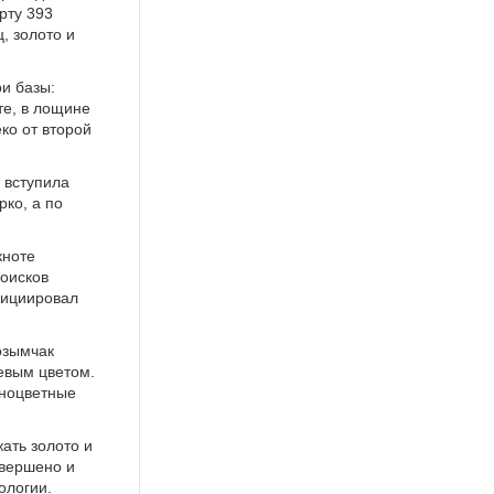
рту 393
, золото и
и базы:
те, в лощине
ко от второй
 вступила
ко, а по
кноте
поисков
инициировал
озымчак
евым цветом.
мноцветные
ать золото и
овершено и
ологии.