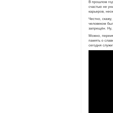
В прошлом год
счастью не ун
карьеров, нео
Честно, скажу,
человеком был
запрещён. Ну,
Можно, переим
память о слав
сегодня служи