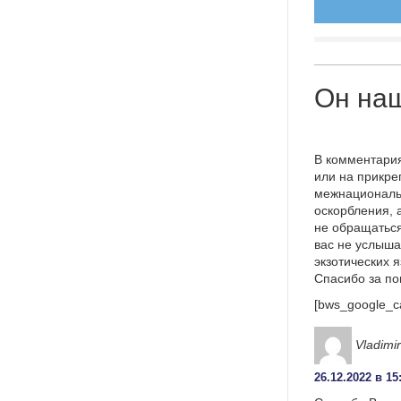
Он наш
В комментария
или на прикре
межнациональ
оскорбления, 
не обращаться
вас не услыша
экзотических 
Спасибо за п
[bws_google_c
Vladimir
26.12.2022 в 15