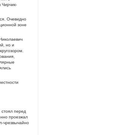
 Чирчик-
ся. Очевидно
ационной зоне
 Николаевич
й, но и
кругозором.
ования,
улярные
ялись
местности
 стоял перед
енно проезжал
ел-чрезвычайно