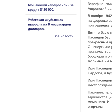
Зерафшанских 
Мошенники «попросили» за
Ангренский ра
кредит $420 000.
В ноябре 1942
Узбекская «кубышка»
на здоровье в
выросла на 8 миллиардов
при разведке 
долларов.
Вот что было 
Все новости...
Наследов был 
прекрасным ор
Он энергично 
принимал горя
брошюры и оче
любимые им г
Имя Наследова
Сардоба, в Ку
Имя Наследова
месторождения
Памятник чело
администрацие
мимо него. И,
огорчился.