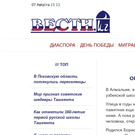
07 Августа
15:13
ДИАСПОРА
ДЕНЬ ПОБЕДЫ
МИГРА
/// ТОП
В Псковскую область
О
потянулись переселенцы
В Алмалыке, в
Мир признал советские
узбекской шко
шедевры Ташкента
Улица в годы 
памятник еще 
Как отметили 160-летие
ниже. А пока 
первой русской школы
человека, отк
Ташкента
Родился Борис