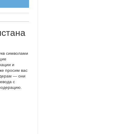
истана
укв символами
щие
кации и
же просим вас
идерам — они
евода с
 модерацию.