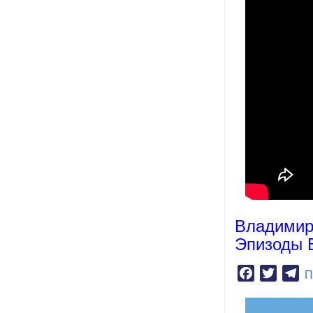
Владимир
Эпизоды 
Facebook
Twitter
Te
П