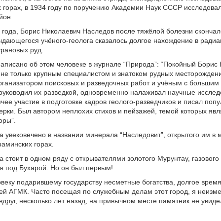
горах, в 1934 году по поручению Академии Наук СССР исследовал
йон.
 года, Борис Николаевич Наследов после тяжёлой болезни скончал
ыдающегося учёного-геолога сказалось долгое нахождение в ради
урановых руд.
написано об этом человеке в журнале “Природа”: “Покойный Борис
не только крупным специалистом и знатоком рудных месторождени
ганизатором поисковых и разведочных работ и учёным с большим 
руководил их разведкой, одновременно налаживал научные исслед
чее участие в подготовке кадров геолого-разведчиков и писал поп
рки. Был автором неплохих стихов и пейзажей, темой которых явл
оры”.
 увековечено в названии минерала “Наследовит”, открытого им в 
раминских горах.
 стоит в одном ряду с открывателями золотого Мурунтау, газового
 под Бухарой. Но он был первым!
веку подарившему государству несметные богатства, долгое время
й АГМК. Часто посещая по служебным делам этот город, я неизм
 вдруг, несколько лет назад, на привычном месте памятник не увид