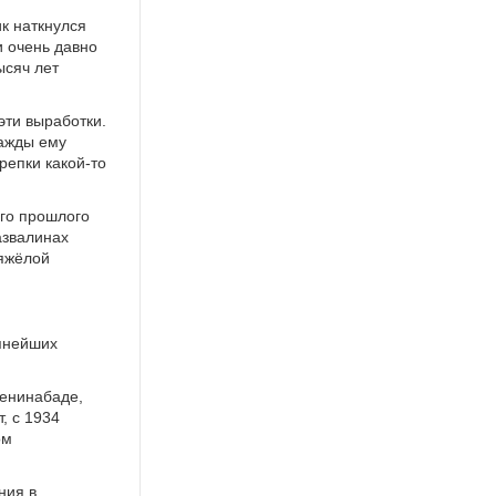
ик наткнулся
и очень давно
ысяч лет
эти выработки.
нажды ему
репки какой-то
ого прошлого
азвалинах
яжёлой
упнейших
Ленинабаде,
, с 1934
ом
ния в