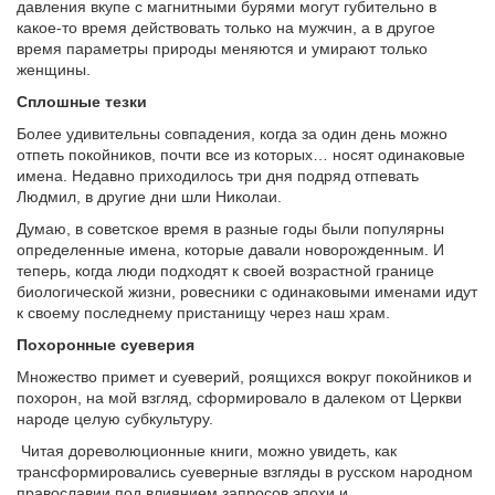
давления вкупе с магнитными бурями могут губительно в
какое-то время действовать только на мужчин, а в другое
время параметры природы меняются и умирают только
женщины.
Сплошные тезки
Более удивительны совпадения, когда за один день можно
отпеть покойников, почти все из которых… носят одинаковые
имена. Недавно приходилось три дня подряд отпевать
Людмил, в другие дни шли Николаи.
Думаю, в советское время в разные годы были популярны
определенные имена, которые давали новорожденным. И
теперь, когда люди подходят к своей возрастной границе
биологической жизни, ровесники с одинаковыми именами идут
к своему последнему пристанищу через наш храм.
Похоронные суеверия
Множество примет и суеверий, роящихся вокруг покойников и
похорон, на мой взгляд, сформировало в далеком от Церкви
народе целую субкультуру.
Читая дореволюционные книги, можно увидеть, как
трансформировались суеверные взгляды в русском народном
православии под влиянием запросов эпохи и