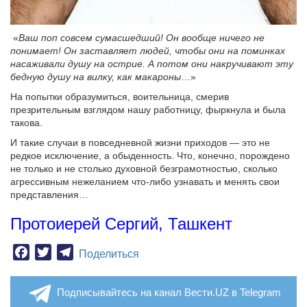
«
Ваш поп совсем сумасшедший! Он вообще ничего не
понимает! Он заставляет людей, чтобы они на поминках
насаживали душу на острие. А потом они накручивают эту
бедную душу на вилку, как макароны
…»
На попытки образумиться, воительница, смерив
презрительным взглядом нашу работницу, фыркнула и была
такова.
И такие случаи в повседневной жизни приходов — это не
редкое исключение, а обыденность. Что, конечно, порождено
не только и не столько духовной безграмотностью, сколько
агрессивным нежеланием что-либо узнавать и менять свои
представления…
Протоиерей Сергий, Ташкент
Facebook
Twitter
Telegram
Поделиться
Подписывайтесь на канал Вести.UZ в Telegram