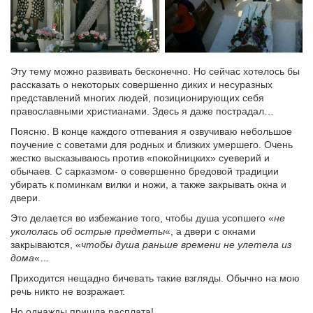
Эту тему можно развивать бесконечно. Но сейчас хотелось бы
рассказать о некоторых совершенно диких и несуразных
представлений многих людей, позиционирующих себя
православными христианами. Здесь я даже пострадал…
Поясню. В конце каждого отпевания я озвучиваю небольшое
поучение с советами для родных и близких умершего. Очень
жестко высказываюсь против «покойницких» суеверий и
обычаев. С сарказмом- о совершенно бредовой традиции
убирать к поминкам вилки и ножи, а также закрывать окна и
двери.
Это делается во избежание того, чтобы душа усопшего «
не
укололась об острые предметы
«, а двери с окнами
закрываются, «
чтобы душа раньше времени не улетела из
дома
«…
Приходится нещадно бичевать такие взгляды. Обычно на мою
речь никто не возражает.
Но однажды пришла расплата!