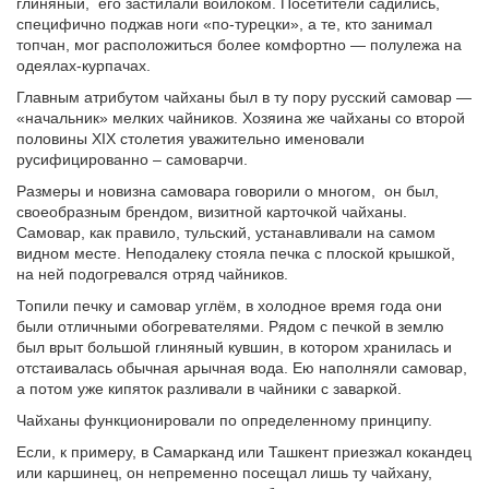
глиняный, его застилали войлоком. Посетители садились,
специфично поджав ноги «по-турецки», а те, кто занимал
топчан, мог расположиться более комфортно — полулежа на
одеялах-курпачах.
Главным атрибутом чайханы был в ту пору русский самовар —
«начальник» мелких чайников. Хозяина же чайханы со второй
половины XIX столетия уважительно именовали
русифицированно – самоварчи.
Размеры и новизна самовара говорили о многом, он был,
своеобразным брендом, визитной карточкой чайханы.
Самовар, как правило, тульский, устанавливали на самом
видном месте. Неподалеку стояла печка с плоской крышкой,
на ней подогревался отряд чайников.
Топили печку и самовар углём, в холодное время года они
были отличными обогревателями. Рядом с печкой в землю
был врыт большой глиняный кувшин, в котором хранилась и
отстаивалась обычная арычная вода. Ею наполняли самовар,
а потом уже кипяток разливали в чайники с заваркой.
Чайханы функционировали по определенному принципу.
Если, к примеру, в Самарканд или Ташкент приезжал кокандец
или каршинец, он непременно посещал лишь ту чайхану,