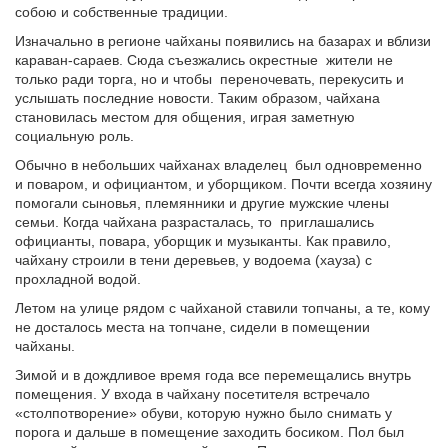
собою и собственные традиции.
Изначально в регионе чайханы появились на базарах и вблизи
караван-сараев. Сюда съезжались окрестные жители не
только ради торга, но и чтобы переночевать, перекусить и
услышать последние новости. Таким образом, чайхана
становилась местом для общения, играя заметную
социальную роль.
Обычно в небольших чайханах владелец был одновременно
и поваром, и официантом, и уборщиком. Почти всегда хозяину
помогали сыновья, племянники и другие мужские члены
семьи. Когда чайхана разрасталась, то приглашались
официанты, повара, уборщик и музыканты. Как правило,
чайхану строили в тени деревьев, у водоема (хауза) с
прохладной водой.
Летом на улице рядом с чайханой ставили топчаны, а те, кому
не досталось места на топчане, сидели в помещении
чайханы.
Зимой и в дождливое время года все перемещались внутрь
помещения. У входа в чайхану посетителя встречало
«столпотворение» обуви, которую нужно было снимать у
порога и дальше в помещение заходить босиком. Пол был