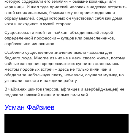
которую содержали его земляки – бывшие кокандцы или
каршинцы. И шел туда приезжий человек в надежде встретить
в ней своих знакомых, близких ему по происхождению и
образу мыслей, среди которых он чувствовал себя как дома,
хотя и находился в чужой стороне.
Существовал и иной тип чайхан, объединявший людей
определенной профессии – купцов или ремесленников,
сарбазов или чиновников.
Особенно существенное значение имели чайханы для
бедного люда. Многие из них не имели своего жилья, потому
чайные заведения среднеазиатских суннитов становились
местом подобных встреч – здесь не только пили чай и
обедали за небольшую плату, ночевали, слушали музыку, но
узнавали новости и находили работу.
В чайханах шиитов (персов, афганцев и азербайджанцев) не
подавали никакой пищи и только пили чай.
Усман Файзиев