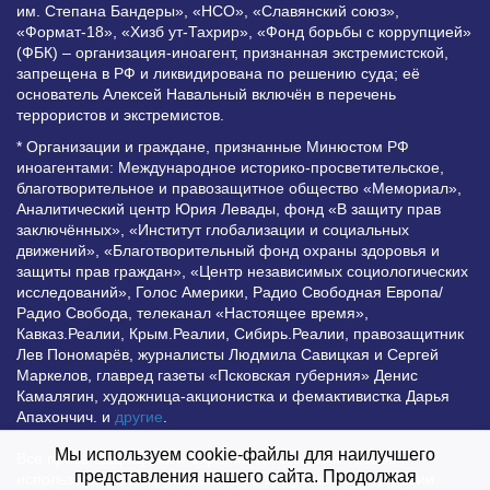
им. Степана Бандеры», «НСО», «Славянский союз»,
«Формат-18», «Хизб ут-Тахрир», «Фонд борьбы с коррупцией»
(ФБК) – организация-иноагент, признанная экстремистской,
запрещена в РФ и ликвидирована по решению суда; её
основатель Алексей Навальный включён в перечень
террористов и экстремистов.
* Организации и граждане, признанные Минюстом РФ
иноагентами: Международное историко-просветительское,
благотворительное и правозащитное общество «Мемориал»,
Аналитический центр Юрия Левады, фонд «В защиту прав
заключённых», «Институт глобализации и социальных
движений», «Благотворительный фонд охраны здоровья и
защиты прав граждан», «Центр независимых социологических
исследований», Голос Америки, Радио Свободная Европа/
Радио Свобода, телеканал «Настоящее время»,
Кавказ.Реалии, Крым.Реалии, Сибирь.Реалии, правозащитник
Лев Пономарёв, журналисты Людмила Савицкая и Сергей
Маркелов, главред газеты «Псковская губерния» Денис
Камалягин, художница-акционистка и фемактивистка Дарья
Апахончич. и
другие
.
Мы используем cookie-файлы для наилучшего
Все права защищены и охраняются законом. Любое
представления нашего сайта. Продолжая
использование материалов сайта допустимо при условии