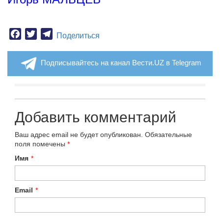
Facebook
Twitter
Telegram
Поделиться
Подписывайтесь на канал Вести.UZ в Telegram
Добавить комментарий
Ваш адрес email не будет опубликован.
Обязательные
поля помечены
*
Имя
*
Email
*