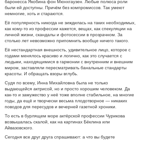
баронесса Якобина фон Мюнхгаузен. Любые полюса роли
были ей доступны. Причём без компромиссов. Так умеют
немногие, хоть и стараются.
Её популярность никогда не зиждилась на таких необходимых,
как кому-то из профессии кажется, вещах, как спекуляции на
личной жизни, скандалы и фотосессии в прозрачном. За
столько лет невозможно припомнить вообще ничего такого.
Её нестандартная внешность, удивительное лицо, которое с
годами менялось красиво и логично, как это случается с
людьми, находящимися в гармонии с внутренним и внешним
миром, заставляли пересматривать банальные стандарты
красоты. И обращать взоры вглубь.
Судя по всему, Инна Михайловна была не только
выдающейся актрисой, но и просто хорошим человеком. Да
как-то и замужество у неё тоже вполне стабильное, на многие
годы, да ещё и творчески весьма плодотворное — никаких
поводов для пересудов и вечерней газетной хроники.
То есть в бурлящем море актёрской профессии Чурикова
возвышалась скалой, как на картинах Бёклина или
Айвазовского.
Сегодня все друг друга спрашивают: а что вы будете