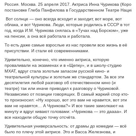
Россия. Москва. 25 апреля 2017. Актриса Инна Чурикова (Корол
постановке Глеба Панфилова в Государственном Театре Наций
Вот солнце — оно всегда всходит и заходит, вот море, вот
облака, и вот Чурикова. Люди, которые родились в СССР в тот
год, когда И.М. Чурикова снялась в «Тучах над Борском», уже
на пенсии, а она всё работала и работала.
То есть даже самые взрослые из нас провели всю жизнь в её
присутствии. И стали её современниками.
Удивительно, конечно, что именно актриса, которую
проваливали на экзаменах и в «Щепку», и в школу-студию
МХАТ, вдруг стала золотым запасом русской кино- и
театральной культуры и золотым же стандартом. За все эти
десятилетия любой разговор об отечественном кино (и
театре) так или иначе приводил к разговору о Чуриковой.
Независимо от позиции говорящих. В самый жаркий спор кто-
то произносил: «Ну хорошо, вот это вам не нравится, вот эти
вам не нравятся… А Чурикова?» И все такие замолкают на
минуту и вдруг кивают головами: «Чурикова — это даааа». И
все находили общую точку отсчёта.
Удивительная универсальность: от драмы до комедии — всё
было по плечу этой актрисе. Это и Васса Железнова, и