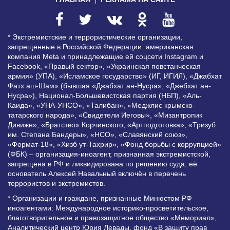
* Экстремистские и террористические организации,
запрещенные в Российской Федерации: американская
компания Meta и принадлежащие ей соцсети Instagram и
Facebook, «Правый сектор», «Украинская повстанческая
армия» (УПА), «Исламское государство» (ИГ, ИГИЛ), «Джабхат
Фатх аш-Шам» (бывшая «Джабхат ан-Нусра», «Джебхат ан-
Нусра»), Национал-Большевистская партия (НБП), «Аль-
Каида», «УНА-УНСО», «Талибан», «Меджлис крымско-
татарского народа», «Свидетели Иеговы», «Мизантропик
Дивижн», «Братство» Корчинского, «Артподготовка», «Тризуб
им. Степана Бандеры», «НСО», «Славянский союз»,
«Формат-18», «Хизб ут-Тахрир», «Фонд борьбы с коррупцией»
(ФБК) – организация-иноагент, признанная экстремистской,
запрещена в РФ и ликвидирована по решению суда; её
основатель Алексей Навальный включён в перечень
террористов и экстремистов.
* Организации и граждане, признанные Минюстом РФ
иноагентами: Международное историко-просветительское,
благотворительное и правозащитное общество «Мемориал»,
Аналитический центр Юрия Левады, фонд «В защиту прав