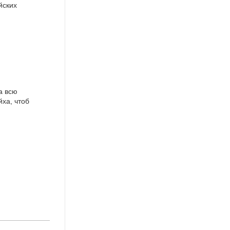
йских
а всю
йха, чтоб