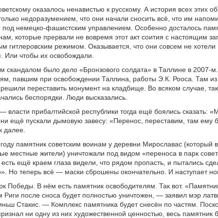
оветскому оказалось ненавистью к русскому. А история всех этих о
только недоразумением, что они начали сносить всё, что им напоми
 под немецко-фашистским управлением. Особенно досталось пам
нам, которые прервали не вовремя этот акт соития с настоящим з
м гитлеровским режимом. Оказывается, что они совсем не хотели
. Или чтобы их освобождали.
 скандалом было дело «Бронзового солдата» в Таллине в 2007-м.
ям, павшим при освобождении Таллина, работы Э.К. Рооса. Там из
 решили переставить монумент на кладбище. Во всяком случае, та
ачались беспорядки. Люди высказались.
 — власти прибалтийской республики тогда ещё боялись сказать: «
ни ещё пускали дымовую завесу: «Перенос, переставим, там ему 
к далее.
 году памятник советским воинам у деревни Мирославас (который в
ые местные жители) уничтожали под видом «переноса в парк совет
о есть ещё краем глаза видели, что рядом пропасть, и пытались сде
о». Но теперь всё — маски сброшены окончательно. И наступает но
арк Победы. В нём есть памятник освободителям. Так вот. «Памятни
 Риги после сноса будет полностью уничтожен, — заявил мэр латв
ньш Стакис. — Комплекс памятника будет снесён по частям. Поск
признал ни одну из них художественной ценностью, весь памятник 