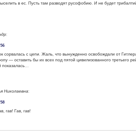
ыселить в ес. Пусть там разводят русофобию. И не будет трибалти
ндр
:
:56
ок сорвалась с цепи. Жаль, что вынужденно освобождали от Гитлер
опу — оставить бы их всех под пятой цивилизованного третьего ре
й показалась…
я Николаевна
:
:58
ав, гав! Гав, гав!