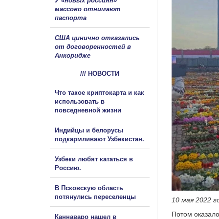
У «новых россиян»
массово отнимают
паспорта
США цинично отказались
от договоренностей в
Анкоридже
/// НОВОСТИ
Что такое криптокарта и как
использовать в
повседневной жизни
Индийцы и белорусы
подкармливают Узбекистан.
Узбеки любят кататься в
Россию.
В Псковскую область
потянулись переселенцы
10 мая 2022 г
Потом оказалос
Каннаваро нашел в