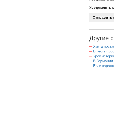
Уведомлять м
Другие с
Хунта поста
В честь пр
Урок истори
В Германии
Если зараст