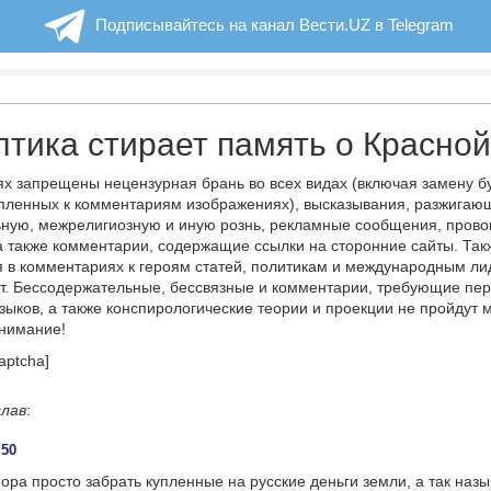
Подписывайтесь на канал Вести.UZ в Telegram
тика стирает память о Красно
х запрещены нецензурная брань во всех видах (включая замену б
пленных к комментариям изображениях), высказывания, разжигаю
ную, межрелигиозную и иную рознь, рекламные сообщения, прово
а также комментарии, содержащие ссылки на сторонние сайты. Так
 в комментариях к героям статей, политикам и международным л
т. Бессодержательные, бессвязные и комментарии, требующие пер
языков, а также конспирологические теории и проекции не пройдут
онимание!
aptcha]
лав
:
:50
ора просто забрать купленные на русские деньги земли, а так наз