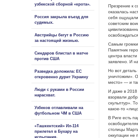
узбекской сборной «крота».
Презрение к с
оказалась нас
Россия закрыла въезд для
себя ощущали
судимых.
советским вои
цивилизованны
Австрийцы бегут в Россию
освобождаться
за настоящей жизнью.
Самым громким
Памятник геро
Синдаров блистал в матче
центра власти
против США
заявлено. И н
Но вот деталь
Разведка доложила: ЕС
уничтожим». О
откровенно дурит Украину
место» — и та
Люди с руками в России
И даже в 2018
нарасхват.
взорвали добр
скульптур». Т
Узбеков отлавливали на
какое-то «лиц
футбольном ЧМ в США
В Риге есть п
освободителям
«Ташкентский» Ил-114
столицы Марти
прилетел в Бухару на
оккупации не 
испытания.