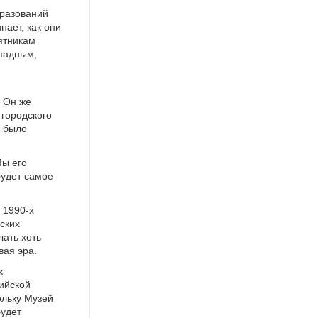
бразований
нает, как они
ятникам
ападным,
 Он же
 городского
к было
Мы его
будет самое
 1990-х
ских
лать хоть
вая эра.
к
ийской
ольку Музей
будет