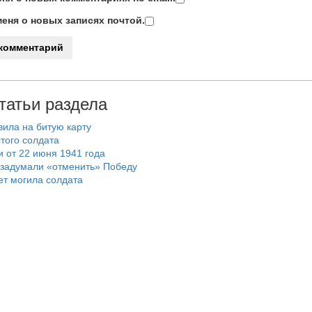
еня о новых записях почтой.
татьи раздела
вила на битую карту
остого солдата
и от 22 июня 1941 года
 задумали «отменить» Победу
ет могила солдата