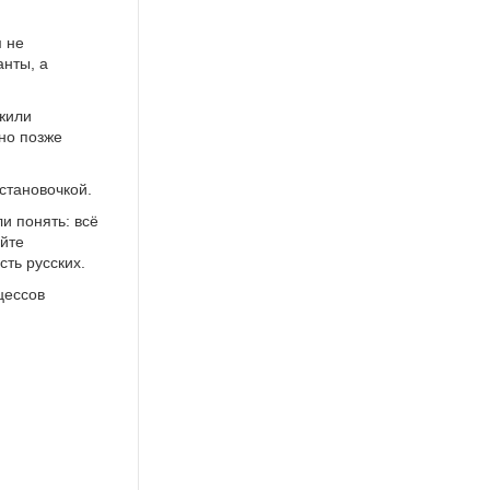
м не
анты, а
ожили
 но позже
сстановочкой.
и понять: всё
айте
сть русских.
цессов