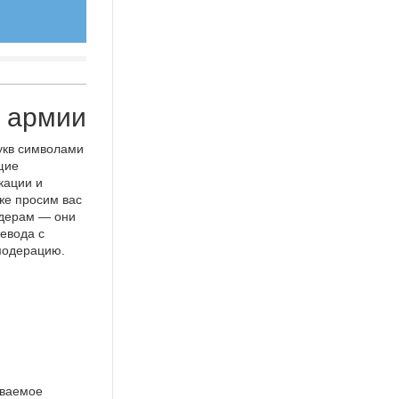
й армии
укв символами
щие
кации и
же просим вас
идерам — они
евода с
 модерацию.
ываемое