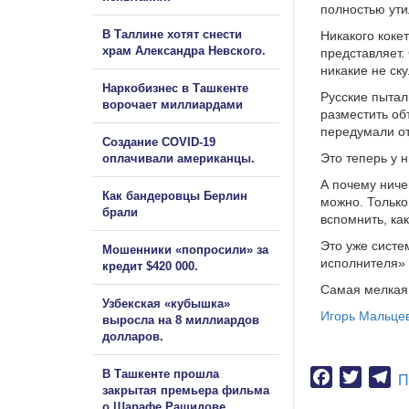
полностью ути
В Таллине хотят снести
Никакого коке
храм Александра Невского.
представляет.
никакие не ск
Наркобизнес в Ташкенте
Русские пытал
ворочает миллиардами
разместить об
передумали от
Создание COVID-19
Это теперь у н
оплачивали американцы.
А почему ниче
Как бандеровцы Берлин
можно. Только
брали
вспомнить, ка
Это уже систе
Мошенники «попросили» за
исполнителя» 
кредит $420 000.
Самая мелкая 
Узбекская «кубышка»
Игорь Мальце
выросла на 8 миллиардов
долларов.
В Ташкенте прошла
Facebook
Twitter
Te
П
закрытая премьера фильма
о Шарафе Рашидове.