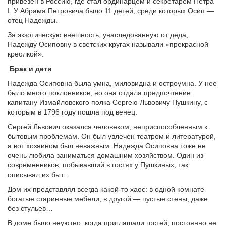
привезен в Россию, где стал ординарцем и секретарем Петра
I. У Абрама Петровича было 11 детей, среди которых Осип —
отец Надежды.
За экзотическую внешность, унаследованную от деда,
Надежду Осиповну в светских кругах называли «прекрасной
креолкой».
Брак и дети
Надежда Осиповна была умна, миловидна и остроумна. У нее
было много поклонников, но она отдала предпочтение
капитану Измайловского полка Сергею Львовичу Пушкину, с
которым в 1796 году пошла под венец.
Сергей Львович оказался человеком, неприспособленным к
бытовым проблемам. Он был увлечен театром и литературой,
а вот хозяином был неважным. Надежда Осиповна тоже не
очень любила заниматься домашним хозяйством. Один из
современников, побывавший в гостях у Пушкиных, так
описывал их быт:
Дом их представлял всегда какой-то хаос: в одной комнате
богатые старинные мебели, в другой — пустые стены, даже
без стульев…
В доме было неуютно: когда приглашали гостей, постоянно не