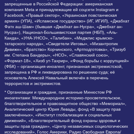
запрещенные в Российской Федерации: американская
компания Meta и принадлежащие ей соцсети Instagram и
Facebook, «Правый сектор», «Украинская повстанческая
армия» (УПА), «Исламское государство» (ИГ, ИГИЛ), «Джабхат
Фатх аш-Шам» (бывшая «Джабхат ан-Нусра», «Джебхат ан-
Нусра»), Национал-Большевистская партия (НБП), «Аль-
Каида», «УНА-УНСО», «Талибан», «Меджлис крымско-
татарского народа», «Свидетели Иеговы», «Мизантропик
Дивижн», «Братство» Корчинского, «Артподготовка», «Тризуб
им. Степана Бандеры», «НСО», «Славянский союз»,
«Формат-18», «Хизб ут-Тахрир», «Фонд борьбы с коррупцией»
(ФБК) – организация-иноагент, признанная экстремистской,
запрещена в РФ и ликвидирована по решению суда; её
основатель Алексей Навальный включён в перечень
террористов и экстремистов.
* Организации и граждане, признанные Минюстом РФ
иноагентами: Международное историко-просветительское,
благотворительное и правозащитное общество «Мемориал»,
Аналитический центр Юрия Левады, фонд «В защиту прав
заключённых», «Институт глобализации и социальных
движений», «Благотворительный фонд охраны здоровья и
защиты прав граждан», «Центр независимых социологических
исследований», Голос Америки, Радио Свободная Европа/