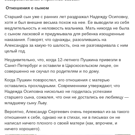
Отношения с сыном
Старший сын уже с ранних лет раздражал Надежду Осиповну,
хотя и был внешне весьма похож на нее. Ее выводили из себя
медлительность и неловкость мальчика. Мать никогда не была
с сыном ласковой и придумывала для ребенка изощренные
наказания. Говорят, что однажды, разозлившись на
Александра за какую-то шалость, она не разговаривала с ним
целый год.
Неудивительно, что, когда 12-летнего Пушкина привезли в
Санкт-Петербург и оставили в Царскосельском лицее, он
совершенно не скучал по родителям и по дому.
Когда Пушкин повзрослел, его отношения с матерью
оставались прохладными. Современники утверждают, что
Надежда Осиповна нисколько не гордилась успехами
старшего сына, сожалея, что они не достались ее любимцу —
младшему сыну Льву.
Вероятно, Александр Сергеевич очень переживал из-за такого
отношения к себе, однако ни в стихах, ни в письмах он не
написал ничего плохого о своей матери (как, впрочем, и
ничего хорошего).