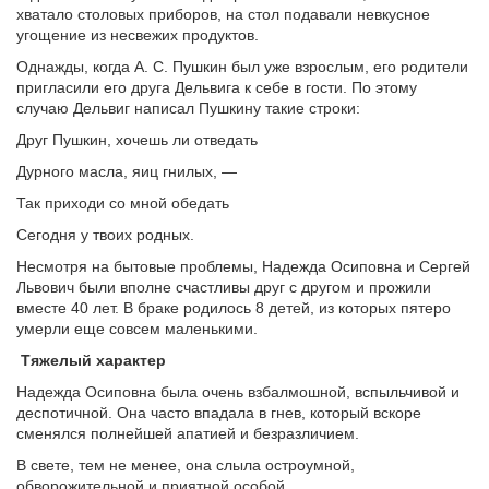
хватало столовых приборов, на стол подавали невкусное
угощение из несвежих продуктов.
Однажды, когда А. С. Пушкин был уже взрослым, его родители
пригласили его друга Дельвига к себе в гости. По этому
случаю Дельвиг написал Пушкину такие строки:
Друг Пушкин, хочешь ли отведать
Дурного масла, яиц гнилых, —
Так приходи со мной обедать
Сегодня у твоих родных.
Несмотря на бытовые проблемы, Надежда Осиповна и Сергей
Львович были вполне счастливы друг с другом и прожили
вместе 40 лет. В браке родилось 8 детей, из которых пятеро
умерли еще совсем маленькими.
Тяжелый характер
Надежда Осиповна была очень взбалмошной, вспыльчивой и
деспотичной. Она часто впадала в гнев, который вскоре
сменялся полнейшей апатией и безразличием.
В свете, тем не менее, она слыла остроумной,
обворожительной и приятной особой.