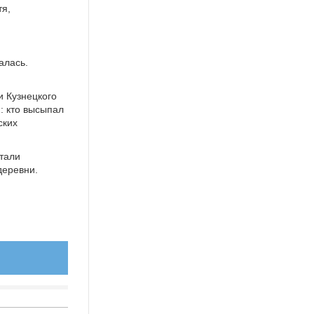
тя,
алась.
и Кузнецкого
: кто высыпал
ских
стали
деревни.