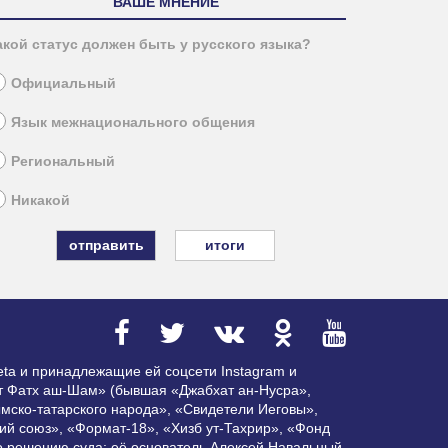
ВАШЕ МНЕНИЕ
акой статус должен быть у русского языка?
Официальный
Язык межнационального общения
Региональный
Никакой
итоги
ta и принадлежащие ей соцсети Instagram и
ат Фатх аш-Шам» (бывшая «Джабхат ан-Нусра»,
мско-татарского народа», «Свидетели Иеговы»,
ий союз», «Формат-18», «Хизб ут-Тахрир», «Фонд
по решению суда; её основатель Алексей Навальный