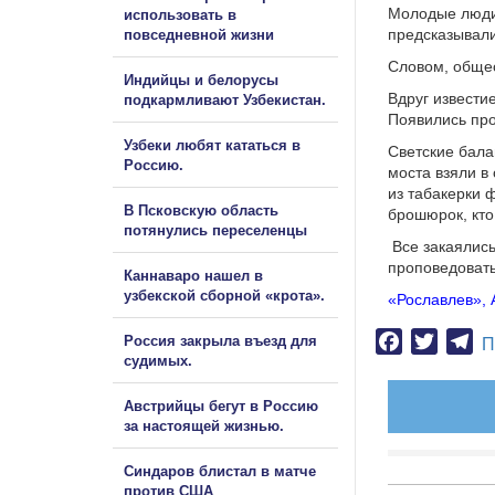
Молодые люди 
использовать в
предсказывали
повседневной жизни
Словом, общес
Индийцы и белорусы
Вдруг извести
подкармливают Узбекистан.
Появились про
Узбеки любят кататься в
Светские бала
Россию.
моста взяли в
из табакерки 
В Псковскую область
брошюрок, кто
потянулись переселенцы
Все закаялись
проповедовать
Каннаваро нашел в
узбекской сборной «крота».
«Рославлев», 
Facebook
Twitter
Te
Россия закрыла въезд для
П
судимых.
Австрийцы бегут в Россию
за настоящей жизнью.
Синдаров блистал в матче
против США