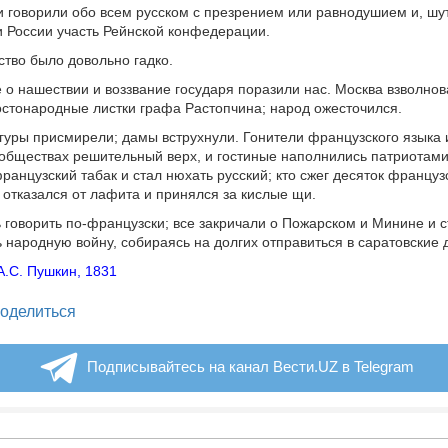
говорили обо всем русском с презрением или равнодушием и, шу
 России участь Рейнской конфедерации.
тво было довольно гадко.
е о нашествии и воззвание государя поразили нас. Москва взволнов
стонародные листки графа Растопчина; народ ожесточился.
гуры присмирели; дамы вструхнули. Гонители французского языка 
 обществах решительный верх, и гостиные наполнились патриотами
французский табак и стал нюхать русский; кто сжег десяток француз
 отказался от лафита и принялся за кислые щи.
 говорить по-французски; все закричали о Пожарском и Минине и 
 народную войну, собираясь на долгих отправиться в саратовские 
А.С. Пушкин, 1831
legram
оделиться
Подписывайтесь на канал Вести.UZ в Telegram