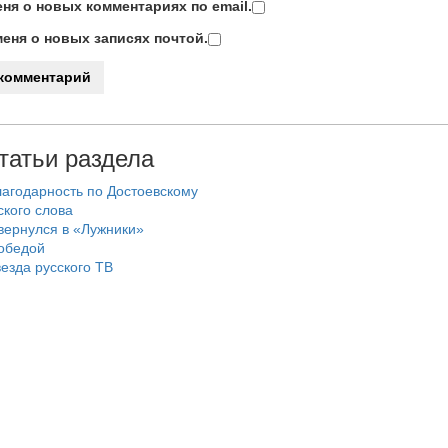
ня о новых комментариях по email.
еня о новых записях почтой.
татьи раздела
агодарность по Достоевскому
ского слова
вернулся в «Лужники»
Победой
езда русского ТВ