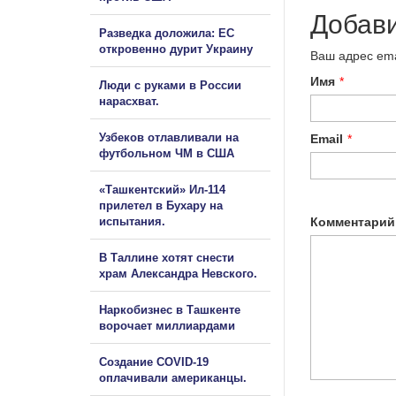
Добав
Разведка доложила: ЕС
откровенно дурит Украину
Ваш адрес ema
Имя
*
Люди с руками в России
нарасхват.
Узбеков отлавливали на
Email
*
футбольном ЧМ в США
«Ташкентский» Ил-114
прилетел в Бухару на
испытания.
Комментарий
В Таллине хотят снести
храм Александра Невского.
Наркобизнес в Ташкенте
ворочает миллиардами
Создание COVID-19
оплачивали американцы.