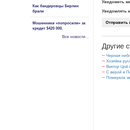
Уведомить ме
Как бандеровцы Берлин
Уведомлять м
брали
Мошенники «попросили» за
кредит $420 000.
Все новости...
Другие с
Черная небл
Хозяйка рус
Виктор Цой 
С верой и 
Померкла зв