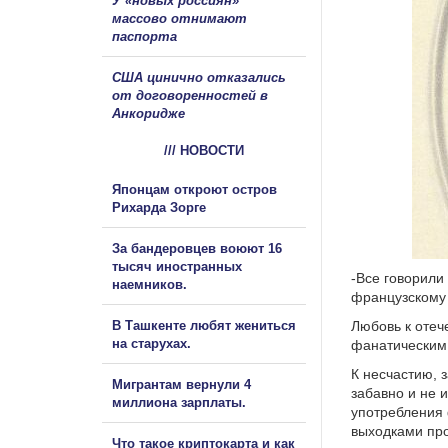
У «новых россиян»
массово отнимают
паспорта
США цинично отказались
от договоренностей в
Анкоридже
/// НОВОСТИ
Японцам откроют остров
Рихарда Зорге
За бандеровцев воюют 16
тысяч иностранных
-Все говорили
наемников.
французскому 
В Ташкенте любят жениться
Любовь к отеч
на старухах.
фанатическим
К несчастию, 
Мигрантам вернули 4
забавно и не 
миллиона зарплаты.
употребления 
выходками про
Что такое криптокарта и как