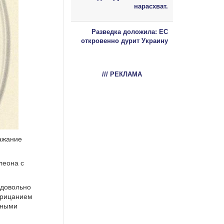
нарасхват.
Разведка доложила: ЕС
откровенно дурит Украину
/// РЕКЛАМА
ражание
леона с
 довольно
орицанием
зными