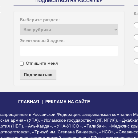
ПОДПИСАТЬСЯ НА РАССЫЛКУ
К
Выберите раздел:
Электронный адрес:
Отпишите меня
Подписаться
ГЛАВНАЯ
РЕКЛАМА НА САЙТЕ
, запрещенные в Российской Федерации: американская компания Me
еская армия» (УПА), «Исламское государство» (ИГ, ИГИЛ), «Джабх
артия (НБП), «Аль-Каида», «УНА-УНСО», «Талибан», «Меджлис кры
Артподготовка», «Тризуб им. Степана Бандеры», «НСО», «Славянск
нт, признанная экстремистской, запрещена в РФ и ликвидирована 