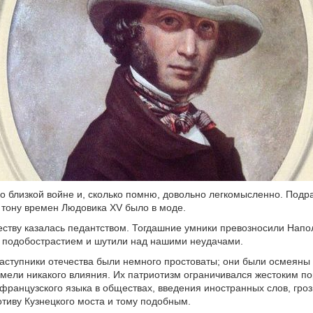
 о близкой войне и, сколько помню, довольно легкомысленно. Под
тону времен Людовика XV было в моде.
еству казалась педантством. Тогдашние умники превозносили Напо
 подобострастием и шутили над нашими неудачами.
заступники отечества были немного простоваты; они были осмеяны
имели никакого влияния. Их патриотизм ограничивался жестоким п
французского языка в обществах, введения иностранных слов, гро
тиву Кузнецкого моста и тому подобным.