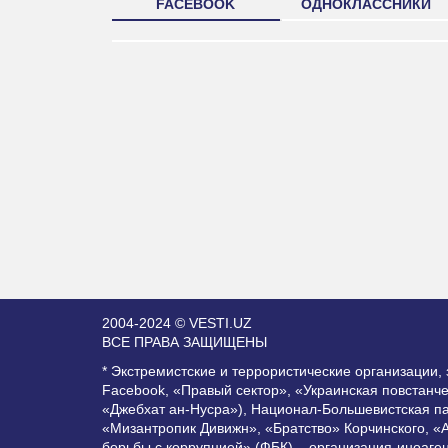
FACEBOOK
ОДНОКЛАССНИКИ
2004-2024 © VESTI.UZ
ВСЕ ПРАВА ЗАЩИЩЕНЫ
* Экстремистские и террористические организации
Facebook, «Правый сектор», «Украинская повстанч
«Джебхат ан-Нусра»), Национал-Большевистская п
«Мизантропик Дивижн», «Братство» Корчинского, «
борьбы с коррупцией» (ФБК) – организация-иноаге