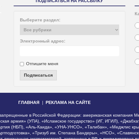
ПОДПИСАТЬСЯ НА РАССЫЛКУ
К
Выберите раздел:
Электронный адрес:
Отпишите меня
Подписаться
ГЛАВНАЯ
РЕКЛАМА НА САЙТЕ
, запрещенные в Российской Федерации: американская компания Me
еская армия» (УПА), «Исламское государство» (ИГ, ИГИЛ), «Джабх
артия (НБП), «Аль-Каида», «УНА-УНСО», «Талибан», «Меджлис кры
Артподготовка», «Тризуб им. Степана Бандеры», «НСО», «Славянск
нт, признанная экстремистской, запрещена в РФ и ликвидирована 