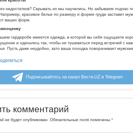
 без недостатков? Скрывать их мы научились. Но забываем подчас 
 Например, красивое белье по размеру и форме груди заставит муж
 от ваших форм.
амооценку
ашем гардеробе имеется одежда, в которой вы себя ощущаете кор
ущение и оденьтесь так, чтобы не тушеваться перед встречей с ка
лья. Пусть даже неудобно, зато ваша походка поворачивает мужск
legram
оделиться
Подписывайтесь на канал Вести.UZ в Telegram
ить комментарий
il не будет опубликован.
Обязательные поля помечены
*