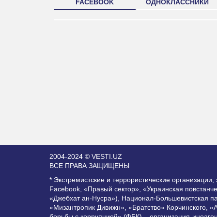
FACEBOOK
ОДНОКЛАССНИКИ
2004-2024 © VESTI.UZ
ВСЕ ПРАВА ЗАЩИЩЕНЫ
* Экстремистские и террористические организации
Facebook, «Правый сектор», «Украинская повстанч
«Джебхат ан-Нусра»), Национал-Большевистская п
«Мизантропик Дивижн», «Братство» Корчинского, «
борьбы с коррупцией» (ФБК) – организация-иноаге