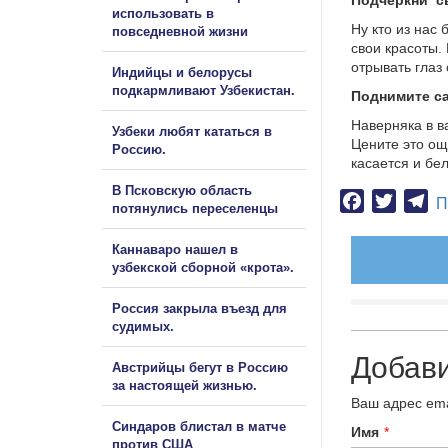
использовать в
Ну кто из нас
повседневной жизни
свои красоты.
отрывать глаз
Индийцы и белорусы
подкармливают Узбекистан.
Поднимите с
Наверняка в в
Узбеки любят кататься в
Цените это ощ
Россию.
касается и бе
В Псковскую область
Facebook
Twitter
Te
П
потянулись переселенцы
Каннаваро нашел в
узбекской сборной «крота».
Россия закрыла въезд для
судимых.
Добав
Австрийцы бегут в Россию
за настоящей жизнью.
Ваш адрес ema
Синдаров блистал в матче
Имя
*
против США