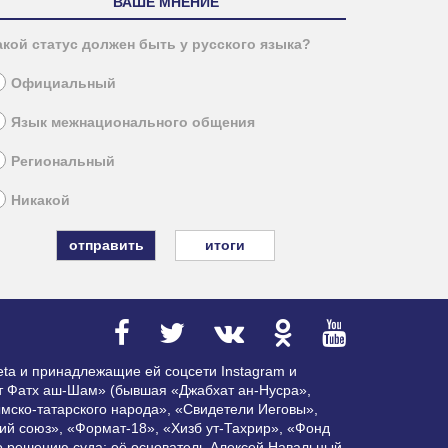
ВАШЕ МНЕНИЕ
акой статус должен быть у русского языка?
Официальный
Язык межнационального общения
Региональный
Никакой
итоги
ta и принадлежащие ей соцсети Instagram и
ат Фатх аш-Шам» (бывшая «Джабхат ан-Нусра»,
мско-татарского народа», «Свидетели Иеговы»,
ий союз», «Формат-18», «Хизб ут-Тахрир», «Фонд
по решению суда; её основатель Алексей Навальный