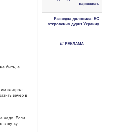
нарасхват.
Разведка доложила: ЕС
откровенно дурит Украину
/// РЕКЛАМА
не быть, а
тим заиграл
ратить вечер в
е надо. Если
е в шутку.