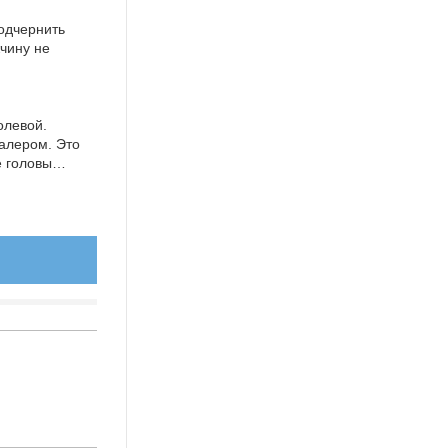
подчернить
чину не
олевой.
валером. Это
ие головы…