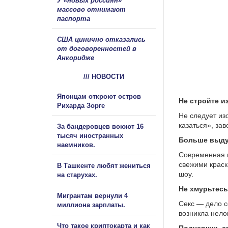
У «новых россиян»
массово отнимают
паспорта
США цинично отказались
от договоренностей в
Анкоридже
/// НОВОСТИ
Японцам откроют остров
Не стройте и
Рихарда Зорге
Не следует из
казаться», за
За бандеровцев воюют 16
тысяч иностранных
Больше выд
наемников.
Современная и
свежими краск
В Ташкенте любят жениться
шоу.
на старухах.
Не хмурьтесь
Мигрантам вернули 4
Секс — дело с
миллиона зарплаты.
возникла нелов
Что такое криптокарта и как
Подчеркни с