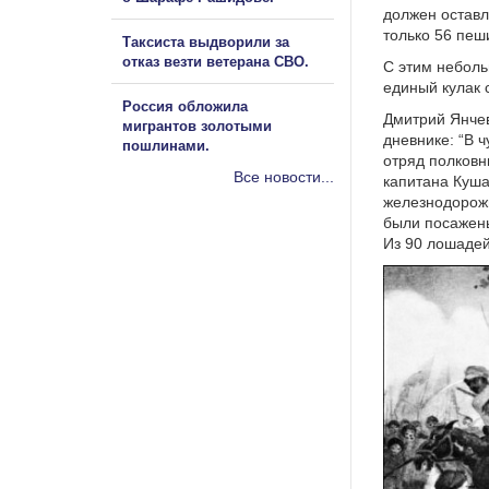
должен оставл
только 56 пеш
Таксиста выдворили за
отказ везти ветерана СВО.
С этим неболь
единый кулак 
Россия обложила
Дмитрий Янчев
мигрантов золотыми
дневнике: “В 
пошлинами.
отряд полковн
Все новости...
капитана Куша
железнодорож
были посажены
Из 90 лошадей