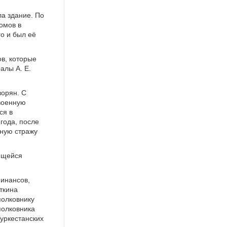
ла здание. По
омов в
о и был её
в, которые
алы А. Е.
ворян. С
военную
ся в
 года, после
нную стражу
ящейся
финансов,
ткина
олковнику
полковника
уркестанских