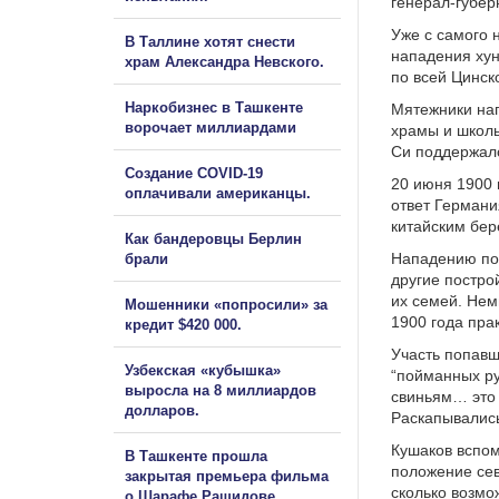
генерал-губер
Уже с самого 
В Таллине хотят снести
нападения хун
храм Александра Невского.
по всей Цинск
Наркобизнес в Ташкенте
Мятежники нап
ворочает миллиардами
храмы и школ
Си поддержало
Создание COVID-19
20 июня 1900 
оплачивали американцы.
ответ Германи
китайским бе
Как бандеровцы Берлин
Нападению под
брали
другие постро
их семей. Нем
Мошенники «попросили» за
1900 года пра
кредит $420 000.
Участь попавш
Узбекская «кубышка»
“пойманных ру
выросла на 8 миллиардов
свиньям… это 
долларов.
Раскапывались
Кушаков вспом
В Ташкенте прошла
положение сев
закрытая премьера фильма
сколько возмо
о Шарафе Рашидове.