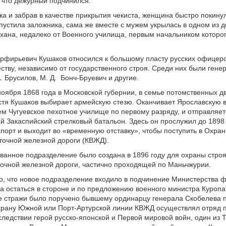
, что дежурный подчинился.
а и забрав в качестве прикрытия чекиста, женщина быстро покину
тпустила заложника, сама же вместе с мужем укрылась в одном из д
хана, недалеко от Военного училища, первым начальником которог
рфирьевич Кушаков относился к большому пласту русских офицеро
ству, независимо от государственного строя. Среди них были генер
. Брусилов, М. Д. Бонч-Бруевич и другие.
ноября 1868 года в Московской губернии, в семье потомственных д
стя Кушаков выбирает армейскую стезю. Оканчивает Ярославскую 
ем Чугуевское пехотное училище по первому разряду, и отправляет
5-й Закаспийский стрелковый батальон. Здесь он прослужил до 1898
апорт и выходит во «временную отставку», чтобы поступить в Охра
точной железной дороги (КВЖД).
ванное подразделение было создана в 1896 году для охраны стро
очной железной дороги, частично проходящей по Маньчжурии.
о, что новое подразделение входило в подчинение Министерства 
а остаться в стороне и по предложению военного министра Куропа
 стражи было поручено бывшему ординарцу генерала Скобелева п
храну Южной или Порт-Артурской линии КВЖД осуществлял отряд 
ледствии герой русско-японской и Первой мировой войн, один из Т