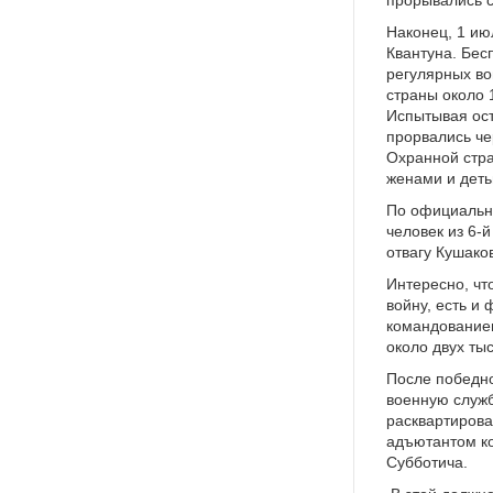
Наконец, 1 ию
Квантуна. Бес
регулярных во
страны около 
Испытывая ост
прорвались че
Охранной стр
женами и деть
По официальны
человек из 6-
отвагу Кушако
Интересно, чт
войну, есть и
командованием
около двух ты
После победно
военную служб
расквартирова
адъютантом ко
Субботича.