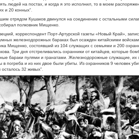
ять людей на постах, и когда я это исполнил, то в моем распоряже
их и 20 конных”.
шим отрядом Кушаков двинулся на соединение с остальными силам
собирал полковник Мищенко.
ецкий, корреспондент Порт-Артурской газеты «Новый Край», запис
чумных железнодорожных бараках был осажден китайскими войскам
ика Мищенко, состоявший из 104 служащих с семьями и 200 охран
кова. Три дня отстреливались охранники от китайцев, которые бо
ные бараки пулями и гранатами. Железнодорожные служащие, их 
 в погреба и из них двое были убиты. Из охранников 9 человек уби
 осталось 32 живых”.