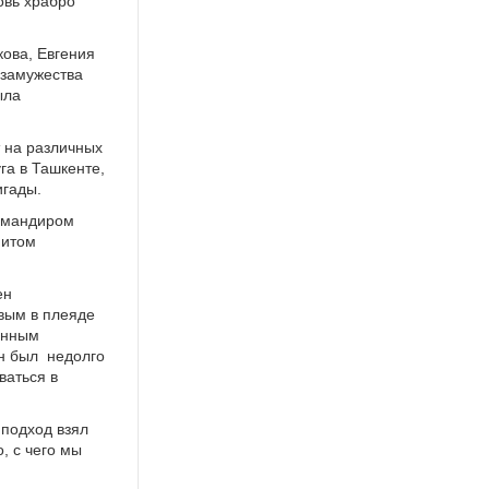
овь храбро
кова, Евгения
 замужества
ыла
т на различных
га в Ташкенте,
игады.
командиром
нитом
ен
вым в плеяде
енным
н был недолго
ваться в
 подход взял
, с чего мы