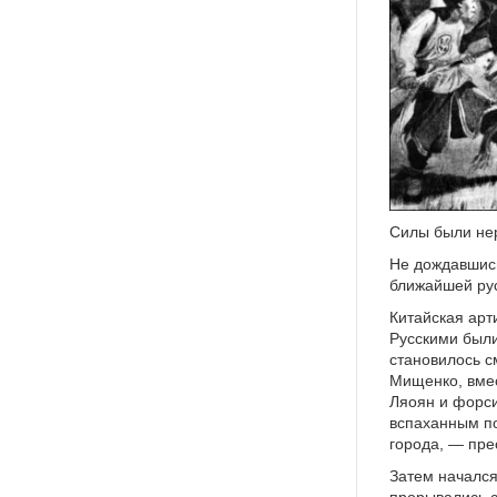
Cилы были нер
Не дождавшись
ближайшей рус
Китайская арт
Русскими были
становилось с
Мищенко, вмес
Ляоян и форси
вспаханным п
города, — пре
Затем началс
прорывались 