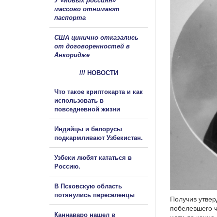
У «новых россиян»
массово отнимают
паспорта
США цинично отказались
от договоренностей в
Анкоридже
/// НОВОСТИ
Что такое криптокарта и как
использовать в
повседневной жизни
Индийцы и белорусы
подкармливают Узбекистан.
Узбеки любят кататься в
Россию.
В Псковскую область
потянулись переселенцы
Получив утвер
побелевшего ч
Каннаваро нашел в