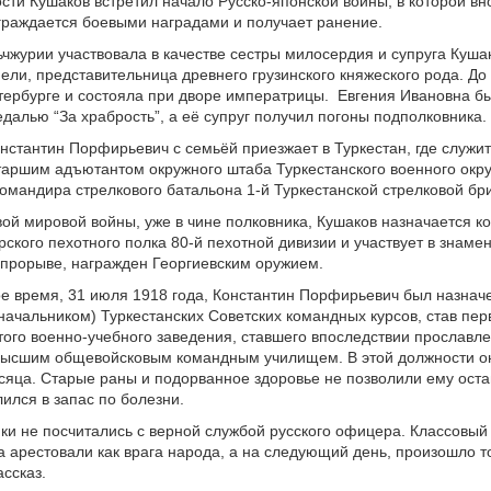
сти Кушаков встретил начало Русско-японской войны, в которой вн
граждается боевыми наградами и получает ранение.
чжурии участвовала в качестве сестры милосердия и супруга Куша
ели, представительница древнего грузинского княжеского рода. До
тербурге и состояла при дворе императрицы. Евгения Ивановна б
далью “За храбрость”, а её супруг получил погоны подполковника.
онстантин Порфирьевич с семьёй приезжает в Туркестан, где служи
таршим адъютантом окружного штаба Туркестанского военного окру
мандира стрелкового батальона 1-й Туркестанской стрелковой бр
ой мировой войны, уже в чине полковника, Кушаков назначается 
рского пехотного полка 80-й пехотной дивизии и участвует в знаме
прорыве, награжден Георгиевским оружием.
ое время, 31 июля 1918 года, Константин Порфирьевич был назнач
ачальником) Туркестанских Советских командных курсов, став пер
того военно-учебного заведения, ставшего впоследствии прославл
высшим общевойсковым командным училищем. В этой должности о
есяца. Старые раны и подорванное здоровье не позволили ему оста
лился в запас по болезни.
ки не посчитались с верной службой русского офицера. Классовый
а арестовали как врага народа, а на следующий день, произошло то
ассказ.