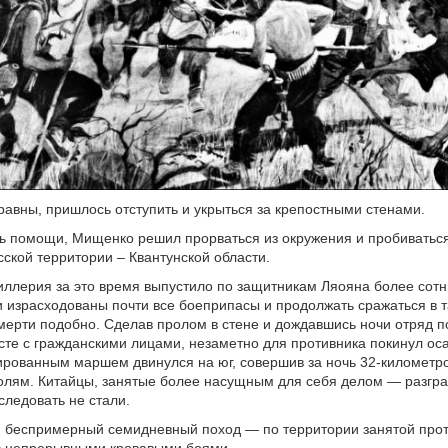
авны, пришлось отступить и укрыться за крепостными стенами.
 помощи, Мищенко решил прорваться из окружения и пробиваться 
ской территории – Квантунской области.
иллерия за это время выпустило по защитникам Ляояна более сотн
 израсходованы почти все боеприпасы и продолжать сражаться в т
мерти подобно. Сделав пролом в стене и дождавшись ночи отряд п
те с гражданскими лицами, незаметно для противника покинул о
рованным маршем двинулся на юг, совершив за ночь 32-километр
олям. Китайцы, занятые более насущным для себя делом — разгр
следовать не стали.
я беспримерный семидневный поход — по территории занятой про
с непрерывными кровавыми боями.