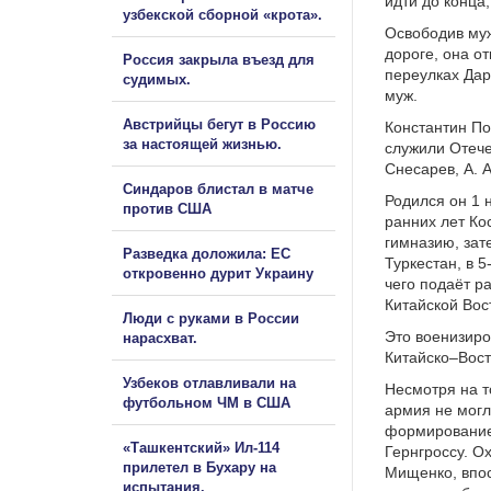
идти до конца
узбекской сборной «крота».
Освободив муж
дороге, она о
Россия закрыла въезд для
переулках Дар
судимых.
муж.
Австрийцы бегут в Россию
Константин По
за настоящей жизнью.
служили Отече
Снесарев, А. А
Синдаров блистал в матче
Родился он 1 
против США
ранних лет Ко
гимназию, зат
Разведка доложила: ЕС
Туркестан, в 
откровенно дурит Украину
чего подаёт р
Китайской Вос
Люди с руками в России
Это военизиро
нарасхват.
Китайско–Вост
Узбеков отлавливали на
Несмотря на т
футбольном ЧМ в США
армия не могл
формирование
«Ташкентский» Ил-114
Гернгроссу. О
прилетел в Бухару на
Мищенко, впос
испытания.