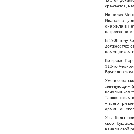
В этой должно
сражается, на
На полях Мань
Ивановна Гури
она жила в Пе
награждена ме
В 1908 году К
должностях: с
помощником ко
Во время Перв
318-го Черноя
Брусиловском 
Уже в советск
заведующим (н
начальников э
Ташкентским 
– всего три м
армии, он уво
Увы, большеви
свое -Кушаков
начали свой р