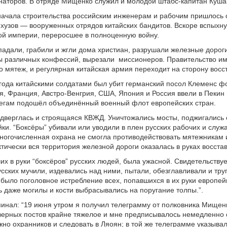
наторов. В отряде Мищенко служил и молодой штабс-капитан Куша
начала строительства российским инженерам и рабочим пришлось 
хузов — вооруженных отрядов китайских бандитов. Вскоре вспыхну
ой империи, переросшее в полноценную войну.
адали, грабили и жгли дома христиан, разрушали железные дороги
ы различных конфессий, вырезали миссионеров. Правительство и
 мятеж, и регулярная китайская армия переходит на сторону восс
года китайскими солдатами был убит германский посол Клеменс фо
я, Франция, Австро-Венгрия, США, Япония и Россия ввели в Пекин в
регам подошёл объединённый военный флот европейских стран.
верглась и строящаяся КВЖД. Уничтожались мосты, поджигались 
йки. “Боксёры” убивали или уводили в плен русских рабочих и служ
ногочисленная охрана не смогла противодействовать мятежникам 
ктически вся территория железной дороги оказалась в руках восста
их в руки “боксёров” русских людей, была ужасной. Свидетельствуе
сских мучили, издевались над ними, пытали, обезглавливали и тр
было поголовное истребление всех, попавшихся в их руки европей
 даже могилы и кости выбрасывались на поругание толпы.”.
инал: “19 июня утром я получил телеграмму от полковника Мищенк
ерных постов крайне тяжелое и мне предписывалось немедленно 
жно охранников и следовать в Ляоян; в той же телеграмме указывал