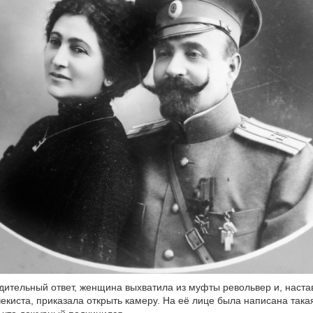
дительный ответ, женщина выхватила из муфты револьвер и, настав
екиста, приказала открыть камеру. На её лице была написана так