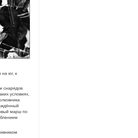
на юг, к
и снарядов.
аких условиях,
олковника
саждённый
овый марш по
аблением
тивником