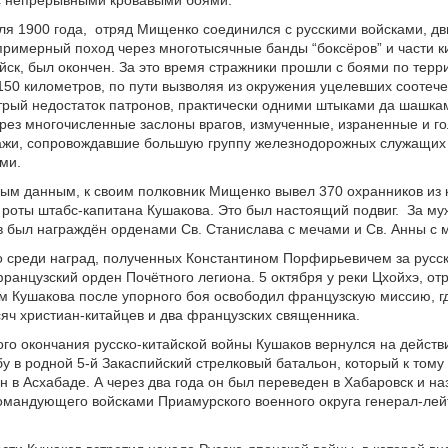
ля 1900 года, отряд Мищенко соединился с русскими войсками, д
примерный поход через многотысячные банды “боксёров” и части к
йск, был окончен. За это время стражники прошли с боями по терр
150 километров, по пути вызволяя из окружения уцелевших соотече
рый недостаток патронов, практически одними штыками да шашка
рез многочисленные заслоны врагов, измученные, израненные и г
ажи, сопровождавшие большую группу железнодорожных служащих 
ми.
м данным, к своим полковник Мищенко вывел 370 охранников из 
й роты штабс-капитана Кушакова. Это был настоящий подвиг. За му
в был награждён орденами Св. Станислава с мечами и Св. Анны с 
о среди наград, полученных Константином Порфирьевичем за русс
 французский орден Почётного легиона. 5 октября у реки Цхойхэ, от
 Кушакова после упорного боя освободил французскую миссию, г
сяч христиан-китайцев и два французских священника.
го окончания русско-китайской войны Кушаков вернулся на дейст
у в родной 5-й Закаспийский стрелковый батальон, который к том
н в Асхабаде. А через два года он был переведен в Хабаровск и на
мандующего войсками Приамурского военного округа генерал-лейт