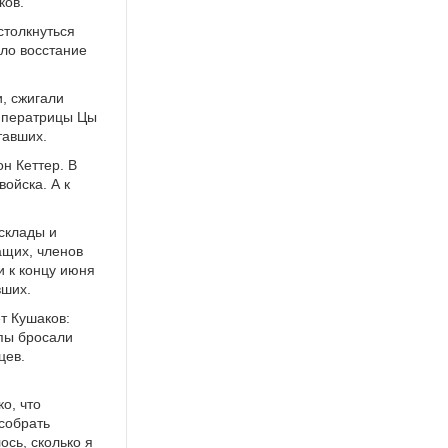
ков.
столкнуться
ло восстание
, сжигали
мператрицы Цы
тавших.
н Кеттер. В
ойска. А к
склады и
ащих, членов
и к концу июня
вших.
т Кушаков:
упы бросали
цев.
о, что
собрать
ось, сколько я