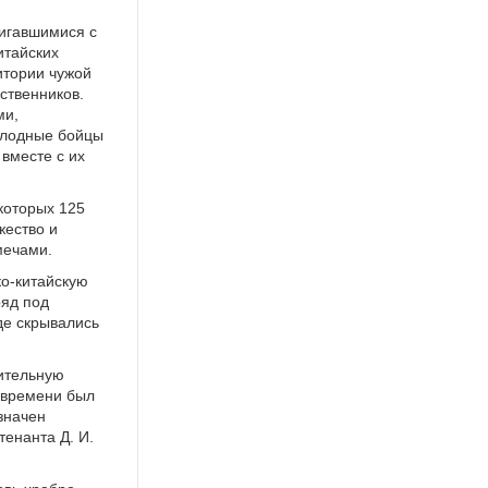
вигавшимися с
итайских
итории чужой
ственников.
ми,
олодные бойцы
вместе с их
которых 125
жество и
мечами.
ко-китайскую
ряд под
де скрывались
вительную
у времени был
значен
енанта Д. И.