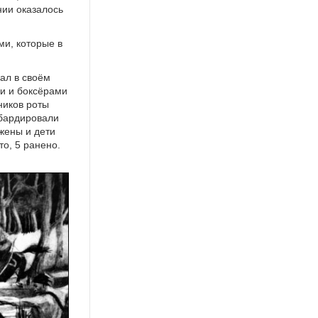
нии оказалось
и, которые в
ал в своём
и и боксёрами
ников роты
мбардировали
жены и дети
то, 5 ранено.