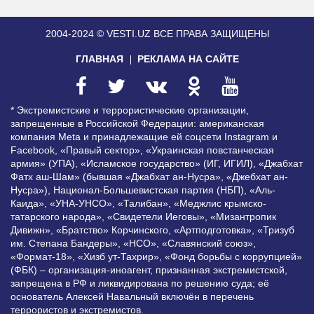
2004-2024 © VESTI.UZ
ВСЕ ПРАВА ЗАЩИЩЕНЫ
ГЛАВНАЯ
РЕКЛАМА НА САЙТЕ
* Экстремистские и террористические организации,
запрещенные в Российской Федерации: американская
компания Meta и принадлежащие ей соцсети Instagram и
Facebook, «Правый сектор», «Украинская повстанческая
армия» (УПА), «Исламское государство» (ИГ, ИГИЛ), «Джабхат
Фатх аш-Шам» (бывшая «Джабхат ан-Нусра», «Джебхат ан-
Нусра»), Национал-Большевистская партия (НБП), «Аль-
Каида», «УНА-УНСО», «Талибан», «Меджлис крымско-
татарского народа», «Свидетели Иеговы», «Мизантропик
Дивижн», «Братство» Корчинского, «Артподготовка», «Тризуб
им. Степана Бандеры», «НСО», «Славянский союз»,
«Формат-18», «Хизб ут-Тахрир», «Фонд борьбы с коррупцией»
(ФБК) – организация-иноагент, признанная экстремистской,
запрещена в РФ и ликвидирована по решению суда; её
основатель Алексей Навальный включён в перечень
террористов и экстремистов.