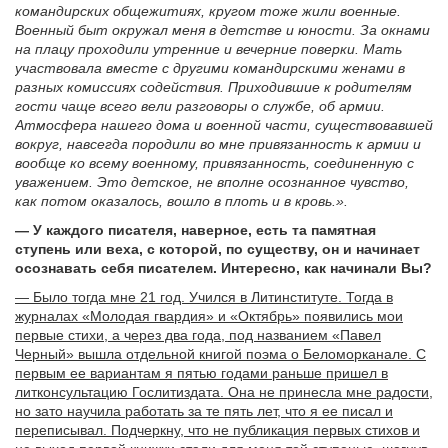
командирских общежитиях, кругом тоже жили военные.
Военный быт окружал меня в детстве и юности. За окнами
на плацу проходили утренние и вечерние поверки. Мать
участвовала вместе с другими командирскими женами в
разных комиссиях содействия. Приходившие к родителям
гости чаще всего вели разговоры о службе, об армии.
Атмосфера нашего дома и военной части, существовавшей
вокруг, навсегда породили во мне привязанность к армии и
вообще ко всему военному, привязанность, соединенную с
уважением. Это детское, не вполне осознанное чувство,
как потом оказалось, вошло в плоть и в кровь.».
— У каждого писателя, наверное, есть та памятная
ступень или веха, с которой, по существу, он и начинает
осознавать себя писателем. Интересно, как начинали Вы?
— Было тогда мне 21 год. Учился в Литинституте. Тогда в
журналах «Молодая гвардия» и «Октябрь» появились мои
первые стихи, а через два года, под названием «Павел
Черный» вышла отдельной книгой поэма о Беломорканале. С
первым ее вариантам я пятью годами раньше пришел в
литконсультацию Гослитиздата. Она не принесла мне радости,
но зато научила работать за те пять лет, что я ее писал и
переписывал. Подчеркну, что не публикация первых стихов и