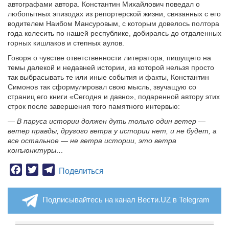
автографами автора. Константин Михайлович поведал о
любопытных эпизодах из репортерской жизни, связанных с его
водителем Наибом Мансуровым, с которым довелось полтора
года колесить по нашей республике, добираясь до отдаленных
горных кишлаков и степных аулов.
Говоря о чувстве ответственности литератора, пишущего на
темы далекой и недавней истории, из которой нельзя просто
так выбрасывать те или иные события и факты, Константин
Симонов так сформулировал свою мысль, звучащую со
страниц его книги «Сегодня и давно», подаренной автору этих
строк после завершения того памятного интервью:
— В паруса истории должен дуть только один ветер —
ветер правды, другого ветра у истории нет, и не будет, а
все остальное — не ветра истории, это ветра
конъюнктуры…
Facebook
Twitter
Telegram
Поделиться
Подписывайтесь на канал Вести.UZ в Telegram