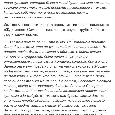
того чувства, которое было в моей душе, как мне кажется,
сделали эти стихи моими первыми настоящими стихами.
На этом, собственно, и пора поставить точку,
рассказывая, как я начинал.
Дальше мы попросили поэта напомнить историю знаменитых
«Жди меня». Симонов оживился, затянулся трубкой. Глаза его
стали задумчивыми:
— В самом начале войны это было. На Западном фронте.
Дело было в том, что не очень любил я писать письма. Но
иногда, когда бывало тяжело и одиноко, я писал стихи,
которые, в сущности, были ничем иным, как не
отправленными письмами к женщине, которая была очень
далеко от меня. Когда я попал на несколько дней в Москву,
подарил ей эти стихи, взамен писем, которые она от меня
не получила. Считал, что эти стихи — мое личное дело,
касающееся только меня и ее. Но потом, несколько месяцев
спустя, когда мне пришлось быть на далеком Севере, и
когда метели и непогоды иногда заставляли просиживать
сутками где-нибудь в землянке или бревенчатом домике, в
эти часы, чтобы скоротать время, мне пришлось самым
разным людям читать стихи. И самые разные люди
десятки раз при свете керосиновой коптилки или ручного
фонаря переписывали на клочке бумаги стихотворение