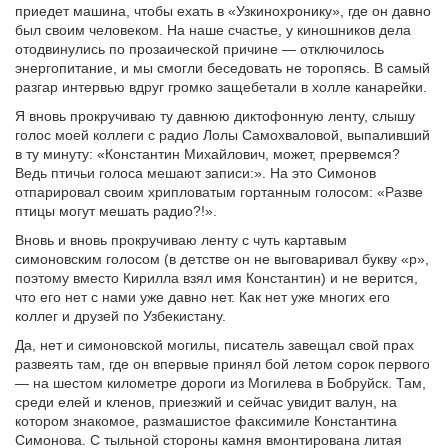
приедет машина, чтобы ехать в «Узкинохронику», где он давно
был своим человеком. На наше счастье, у киношников дела
отодвинулись по прозаической причине — отключилось
энергопитание, и мы смогли беседовать не торопясь. В самый
разгар интервью вдруг громко защебетали в холле канарейки.
Я вновь прокручиваю ту давнюю диктофонную ленту, слышу
голос моей коллеги с радио Лолы Самохваловой, выпаливший
в ту минуту: «Константин Михайлович, может, прервемся?
Ведь птичьи голоса мешают записи:». На это Симонов
отпарировал своим хрипловатым гортанным голосом: «Разве
птицы могут мешать радио?!».
Вновь и вновь прокручиваю ленту с чуть картавым
симоновским голосом (в детстве он не выговаривал букву «р»,
поэтому вместо Кирилла взял имя Константин) и не верится,
что его нет с нами уже давно нет. Как нет уже многих его
коллег и друзей по Узбекистану.
Да, нет и симоновской могилы, писатель завещал свой прах
развеять там, где он впервые принял бой летом сорок первого
— на шестом километре дороги из Могилева в Бобруйск. Там,
среди елей и кленов, приезжий и сейчас увидит валун, на
котором знакомое, размашистое факсимиле Константина
Симонова. С тыльной стороны камня вмонтирована литая