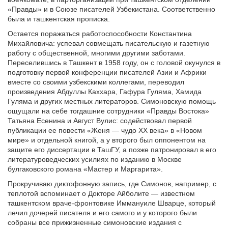
«Правды» и в Союзе писателей Узбекистана. Соответственно
была и ташкентская прописка.
Остается поражаться работоспособности Константина
Михайловича: успевал совмещать писательскую и газетную
работу с общественной, многими другими заботами.
Переселившись в Ташкент в 1958 году, он с головой окунулся в
подготовку первой конференции писателей Азии и Африки
вместе со своими узбекскими коллегами, переводил
произведения Абдуллы Каххара, Гафура Гуляма, Хамида
Гуляма и других местных литераторов. Симоновскую помощь
ощущали на себе тогдашние сотрудники «Правды Востока»
Татьяна Есенина и Август Вулис: содействовал первой
публикации ее повести «Женя — чудо XX века» в «Новом
мире» и отдельной книгой, а у второго был оппонентом на
защите его диссертации в ТашГУ, а позже патронировал в его
литературоведческих усилиях по изданию в Москве
булгаковского романа «Мастер и Маргарита».
Прокручиваю диктофонную запись, где Симонов, например, с
теплотой вспоминает о Докторе Айболите — известном
ташкентском враче-фронтовике Иммануиле Шварце, который
лечил дочерей писателя и его самого и у которого были
собраны все прижизненные симоновские издания с