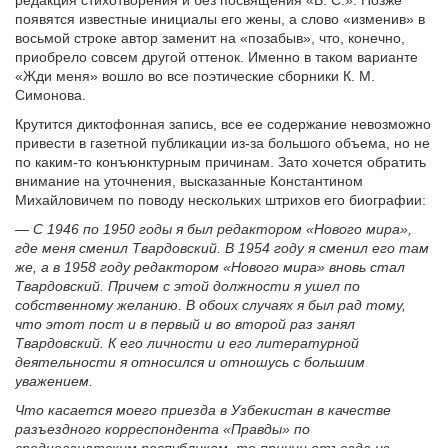
появятся известные инициалы его жены, а слово «изменив» в
восьмой строке автор заменит на «позабыв», что, конечно,
приобрело совсем другой оттенок. Именно в таком варианте
«Жди меня» вошло во все поэтические сборники К. М.
Симонова.
Крутится диктофонная запись, все ее содержание невозможно
привести в газетной публикации из-за большого объема, но не
по каким-то конъюнктурным причинам. Зато хочется обратить
внимание на уточнения, высказанные Константином
Михайловичем по поводу нескольких штрихов его биографии:
— С 1946 по 1950 годы я был редактором «Нового мира»,
где меня сменил Твардовский. В 1954 году я сменил его там
же, а в 1958 году редактором «Нового мира» вновь стал
Твардовский. Причем с этой должности я ушел по
собственному желанию. В обоих случаях я был рад тому,
что этот пост и в первый и во второй раз занял
Твардовский. К его личности и его литературной
деятельности я относился и отношусь с большим
уважением.
Что касается моего приезда в Узбекистан в качестве
разъездного корреспондента «Правды» по
среднеазиатским республикам, то причин отъезда из