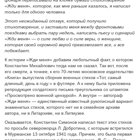
«Жди меня», которое, как мне раньше казалось, я написал
только для одного человека.
Этот неожиданный отзвук, который получило
стихотворение, и заставили меня между фронтовыми
поездками выбрать пару недель, написать пьесу и сценарий
«Жди меня» — о силе любви и о силе веры, о женщине,
которая своей огромной верой превозмогает все, и все
побеждает.
К истории «Жди меня» добавим любопытный факт, о котором
Константин Михайлович тогда нам не сказал. Так вот, после
его смерти, а точнее, к его 70-летию московское издательство
«Книга» выпустила сборник военных стихов «Тот, самый
длинный, день в году:» в футляре. А к нему была приложена
репродукция солдатского письма-треугольника со штампом
«Просмотрено военной цензурой». А внутри — автограф
«Жди меня» — единственный известный рукописный вариант
знаменитых стихов, которого нет ни в семейном архиве
автора, ни в Литархиве, ни в Литмузее.
Оказывается, Константин Симонов написал текст этих стихов
по просьбе североморца Л. Добротина, с которым встретился
в Мурманске 13 октября 1941 года. Причем, это была первая
редакция стихотворения и без посвящения «В. С.». Позже