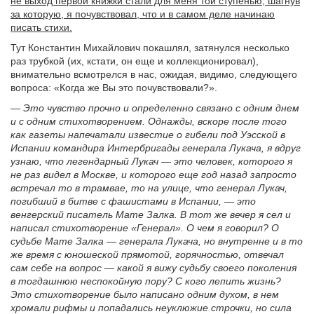
не выход первой книжки стали для меня той ступенью, шагнув
за которую, я почувствовал, что и в самом деле начинаю
писать стихи.
Тут Константин Михайлович покашлял, затянулся несколько
раз трубкой (их, кстати, он еще и коллекционировал),
внимательно всмотрелся в нас, ожидая, видимо, следующего
вопроса: «Когда же Вы это почувствовали?».
— Это чувство прочно и определенно связано с одним днем
и с одним стихотворением. Однажды, вскоре после того
как газеты напечатали известие о гибели под Уэсской в
Испании командира Интербригады генерала Лукача, я вдруг
узнаю, что легендарный Лукач — это человек, которого я
не раз видел в Москве, и которого еще год назад запросто
встречал то в трамвае, то на улице, что генерал Лукач,
погибший в битве с фашистами в Испании, — это
венгерский писатель Мате Залка. В тот же вечер я сел и
написал стихотворение «Генерал». О чем я говорил? О
судьбе Мате Залка — генерала Лукача, но внутренне и в то
же время с юношеской прямотой, горячностью, отвечал
сам себе на вопрос — какой я вижу судьбу своего поколения
в тогдашнюю неспокойную пору? С кого лепить жизнь?
Это стихотворение было написано одним духом, в нем
хромали рифмы и попадались неуклюжие строчки, но сила