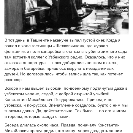
В тот день в Ташкенте накануне выпал густой снег. Когда я
вошел в холл гостиницы «Шелковичная», где журчал
фонтанчик и пели канарейки в клетках в глубине зимнего сада,
там встретил коллег с Узбекского радио. Оказалось, что у них
отказала аппаратура — пока добирались пешком в отель,
замерзли батарейки, пришлось выручать незадачливых
друзей. Но договорились, чтобы запись шла так, как потечет
разговор.
Вскоре к нам вышел высокий, по-военному подтянутый даже в
узбекском чапане, седой, с доброй открытой улыбкой
Константин Михайлович. Поздоровались. Причем, и по-
узбекски, и по-русски. Впечатление создалось, будто с ним мы
знакомы давно. Да, действительно. Так было — по его книгам
и героям, которые всегда с нами.
Беседа длилась около часа. Правда, поначалу Константин
Михайлович предупредил, что минут через двадцать за ним