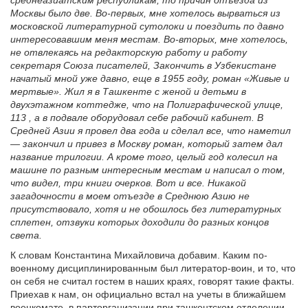
Москвы было две. Во-первых, мне хотелось вырваться из
московской литературной сутолоки и поездить по давно
интересовавшим меня местам. Во-вторых, мне хотелось,
не отвлекаясь на редакторскую работу и работу
секретаря Союза писателей, Закончить в Узбекистане
начатый мной уже давно, еще в 1955 году, роман «Живые и
мертвые». Жил я в Ташкенте с женой и детьми в
двухэтажном коттедже, что на Полиграфической улице,
113 , а в подвале оборудовал себе рабочий кабинет. В
Средней Азии я провел два года и сделал все, что наметил
— закончил и привез в Москву роман, который затем дал
название трилогии. А кроме того, целый год колесил на
машине по разным интересным местам и написал о том,
что видел, три книги очерков. Вот и все. Никакой
загадочности в моем отъезде в Среднюю Азию не
присутствовало, хотя и не обошлось без литературных
сплетен, отзвуки которых доходили до разных концов
света.
К словам Константина Михайловича добавим. Каким по-
военному дисциплинированным был литератор-воин, и то, что
он себя не считал гостем в наших краях, говорят такие факты.
Приехав к нам, он официально встал на учеты в ближайшем
военкомате, в парторганизации при ташкентском отделении