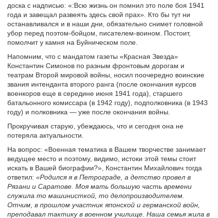
доска с надписью: «:Всю жизнь он помнил это поле боя 1941
года и завещал развеять здесь свой прах». Кто бы тут ни
останавливался и в наши дни, обязательно снимет головной
убор перед поэтом-бойцом, писателем-воином. Постоит,
помолчит у камня на Буйническом поле.
Напомним, что с мандатом газеты «Красная Звезда»
Константин Симонов по разным фронтовым дорогам и
театрам Второй мировой войны, носил поочередно воинские
звания интенданта второго ранга (после окончания курсов
военкоров еще в середине июня 1941 года), старшего
батальонного комиссара (в 1942 году), подполковника (в 1943
году) и полковника — уже после окончания войны.
Прокручивая старую, убеждаюсь, что и сегодня она не
потеряла актуальности.
На вопрос: «Военная тематика в Вашем творчестве занимает
ведущее место и поэтому, видимо, истоки этой темы стоит
искать в Вашей биографии?», Константин Михайлович тогда
ответил:
«Родился я в Петрограде, а детство провел в
Рязани и Саратове. Моя мать большую часть времени
служила то машинисткой, то делопроизводителем.
Отчим, в прошлом участник японской и германской войн,
преподавал тактику в военном училище. Наша семья жила в