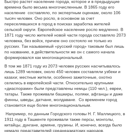
Быстро растет население города, которое и в предыдущие
времена было весьма многочисленным. В 1865 году его
население
составляло, по экспертным оценкам, около 106
тысяч человек. Оно росло, в основном за счет
переселявшихся в город в поисках заработка жителей
сельской округи. Европейское население росло медленно. В
1871 году число жителей новой части города составляло 2073
человека, без войск, причем оно состояло не только из
русских. Так называемый «русский город» таковым был лишь
по названию, в действительности же он с самого начала
формировался как многонациональный.
В том же 1871 году из 2073 человек русских насчитывалось
лишь 1289 человек, около 450 человек составляли узбеки и
казахи; местные жители, особенно зажиточные, охотно
селились в европейской части. Относительно крупными
«диаспорами» были представлены немцы (110 чел.), евреи,
татары. Также проживали башкиры, поляки, афганцы и даже
финны, шведы, датчане, молдаване.
Со временем город
становится еще более многонациональным.
Например, по данным Городского головы Н. Г. Маллицкого, в
1911 году в Ташкенте проживали также персы, монголы,
китайцы, дунгане, армяне, грузины. И, конечно, всегда было
немало представителей среднеазиатских народов.