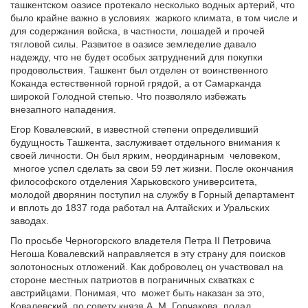
ташкентском оазисе протекало несколько водных артерий, что
было крайне важно в условиях жаркого климата, в том числе и
для содержания войска, в частности, лошадей и прочей
тягловой силы. Развитое в оазисе земледелие давало
надежду, что не будет особых затруднений для покупки
продовольствия. Ташкент был отделен от воинственного
Коканда естественной горной грядой, а от Самарканда
широкой Голодной степью. Что позволяло избежать
внезапного нападения.
Егор Ковалевский, в известной степени определивший
будущность Ташкента, заслуживает отдельного внимания к
своей личности. Он был ярким, неординарным человеком,
многое успел сделать за свои 59 лет жизни. После окончания
философского отделения Харьковского университета,
молодой дворянин поступил на службу в Горный департамент
и вплоть до 1837 года работал на Алтайских и Уральских
заводах.
По просьбе Черногорского владетеля Петра II Петровича
Негоша Ковалевский направляется в эту страну для поисков
золотоносных отложений. Как доброволец он участвовал на
стороне местных патриотов в пограничных схватках с
австрийцами. Понимая, что может быть наказан за это,
Ковалевский, по совету князя А. М. Горчакова, подал