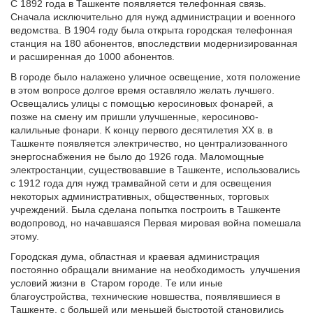
С 1892 года в Ташкенте появляется телефонная связь.
Сначала исключительно для нужд администрации и военного
ведомства. В 1904 году была открыта городская телефонная
станция на 180 абонентов, впоследствии модернизированная
и расширенная до 1000 абонентов.
В городе было налажено уличное освещение, хотя положение
в этом вопросе долгое время оставляло желать лучшего.
Освещались улицы с помощью керосиновых фонарей, а
позже на смену им пришли улучшенные, керосиново-
калильные фонари. К концу первого десятилетия XX в. в
Ташкенте появляется электричество, но централизованного
энергоснабжения не было до 1926 года. Маломощные
электростанции, существовавшие в Ташкенте, использовались
с 1912 года для нужд трамвайной сети и для освещения
некоторых административных, общественных, торговых
учреждений. Была сделана попытка построить в Ташкенте
водопровод, но начавшаяся Первая мировая война помешала
этому.
Городская дума, областная и краевая администрация
постоянно обращали внимание на необходимость
улучшения
условий жизни в
Старом городе. Те или иные
благоустройства, технические новшества, появлявшиеся в
Ташкенте, с большей или меньшей быстротой становились