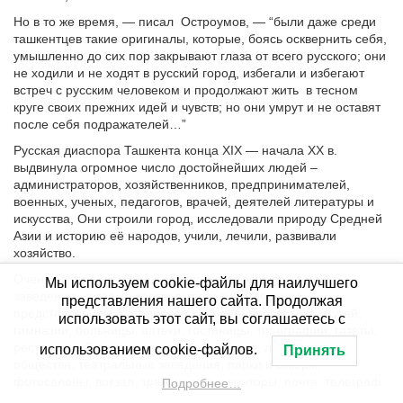
Но в то же время, — писал
Остроумов, — “были даже среди
ташкентцев такие оригиналы, которые, боясь осквернить себя,
умышленно до сих пор закрывают глаза от всего русского; они
не ходили и не ходят в русский город, избегали и избегают
встреч с русским человеком и продолжают жить
в тесном
круге своих прежних идей и чувств; но они умрут и не оставят
после себя подражателей…”
Русская диаспора Ташкента конца XIX — начала XX в.
выдвинула огромное число достойнейших людей –
администраторов, хозяйственников, предпринимателей,
военных, ученых, педагогов, врачей, деятелей литературы и
искусства, Они строили город, исследовали природу Средней
Азии и историю её народов, учили, лечили, развивали
хозяйство.
Очень быстро в городе появились все те учреждения и
Мы используем cookie-файлы для наилучшего
заведения, которые соответствовали тогдашним
представления нашего сайта. Продолжая
представлениям о столичном городе – библиотека, музей,
использовать этот сайт, вы соглашаетесь с
гимназии, больницы, аптеки, гостиницы, типографии, газеты,
рестораны, благотворительные, научные, любительские
использованием cookie-файлов.
Принять
общества, театральные заведения, парки и скверы,
фотосалоны, вокзал, транспортные конторы, почта, телеграф.
Подробнее…