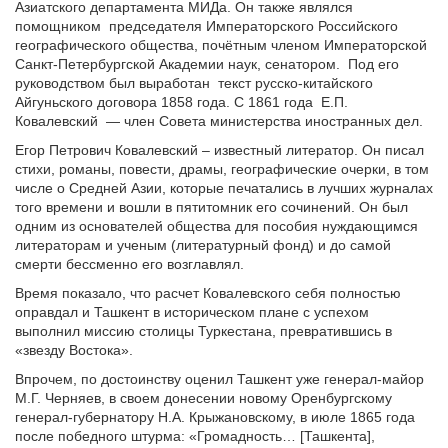
Азиатского департамента МИДа. Он также являлся
помощником председателя Императорского Российского
географического общества, почётным членом Императорской
Санкт-Петербургской Академии наук, сенатором. Под его
руководством был выработан текст русско-китайского
Айгуньского договора 1858 года. С 1861 года Е.П.
Ковалевский — член Совета министерства иностранных дел.
Егор Петрович Ковалевский – известный литератор. Он писал
стихи, романы, повести, драмы, географические очерки, в том
числе о Средней Азии, которые печатались в лучших журналах
того времени и вошли в пятитомник его сочинений. Он был
одним из основателей общества для пособия нуждающимся
литераторам и ученым (литературный фонд) и до самой
смерти бессменно его возглавлял.
Время показало, что расчет Ковалевского себя полностью
оправдал и Ташкент в историческом плане с успехом
выполнил миссию столицы Туркестана, превратившись в
«звезду Востока».
Впрочем, по достоинству оценил Ташкент уже генерал-майор
М.Г. Черняев, в своем донесении новому Оренбургскому
генерал-губернатору Н.А. Крыжановскому, в июле 1865 года
после победного штурма: «Громадность… [Ташкента],