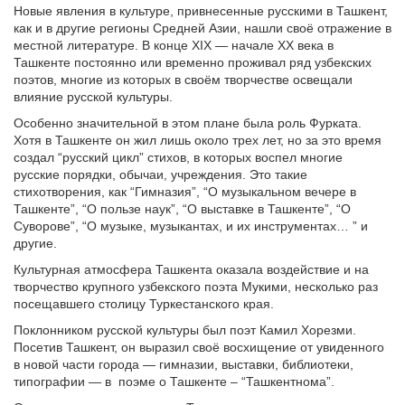
Новые явления в культуре, привнесенные русскими в Ташкент,
как и в другие регионы Средней Азии, нашли своё отражение в
местной литературе. В конце XIX — начале XX века в
Ташкенте постоянно или временно проживал ряд узбекских
поэтов, многие из которых в своём творчестве освещали
влияние русской культуры.
Особенно значительной в этом плане была роль Фурката.
Хотя в Ташкенте он жил лишь около трех лет, но за это время
создал “русский цикл” стихов, в которых воспел многие
русские порядки, обычаи, учреждения. Это такие
стихотворения, как “Гимназия”, “О музыкальном вечере в
Ташкенте”, “О пользе наук”, “О выставке в Ташкенте”, “О
Суворове”, “О музыке, музыкантах, и их инструментах… ” и
другие.
Культурная атмосфера Ташкента оказала воздействие и на
творчество крупного узбекского поэта Мукими, несколько раз
посещавшего столицу Туркестанского края.
Поклонником русской культуры был поэт Камил Хорезми.
Посетив Ташкент, он выразил своё восхищение от увиденного
в новой части города — гимназии, выставки, библиотеки,
типографии — в
поэме о Ташкенте – “Ташкентнома”.