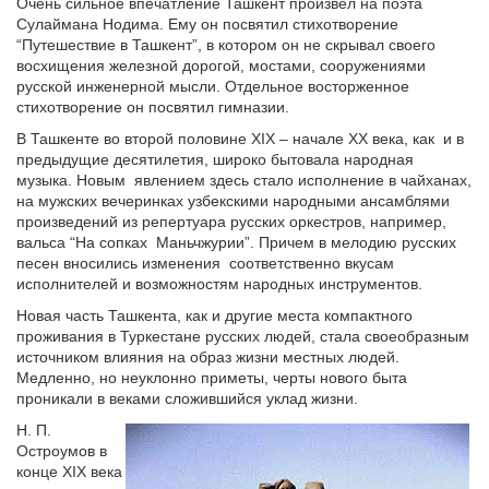
Очень сильное впечатление Ташкент произвел на поэта
Сулаймана Нодима. Ему он посвятил стихотворение
“Путешествие в Ташкент”, в котором он не скрывал своего
восхищения железной дорогой, мостами, сооружениями
русской инженерной мысли. Отдельное восторженное
стихотворение он посвятил гимназии.
В Ташкенте во второй половине XIX – начале XX века, как
и в
предыдущие десятилетия, широко бытовала народная
музыка. Новым
явлением здесь стало исполнение в чайханах,
на мужских вечеринках узбекскими народными ансамблями
произведений из репертуара русских оркестров, например,
вальса “На сопках
Маньчжурии”. Причем в мелодию русских
песен вносились изменения
соответственно вкусам
исполнителей и возможностям народных инструментов.
Новая часть Ташкента, как и другие места компактного
проживания в Туркестане русских людей, стала своеобразным
источником влияния на образ жизни местных людей.
Медленно, но неуклонно приметы, черты нового быта
проникали в веками сложившийся уклад жизни.
Н. П.
Остроумов в
конце XIX века