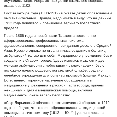
обучались нигде. Неграмотных детей школьного возраста
оказалось 1102.
Рост за четыре года (1908-1912) в охвате детей образованием
был значительным. Правда, надо иметь в виду, что на данные
1912 года повлияло и повышение верхнего возрастного
предела.
После 1865 года в новой части Ташкента постепенно
сформировалась профессиональная система
здравоохранения, совершенно невиданная доселе в Средней
Азии. Русские однако не ограничились созданием больниц,
амбулаторий только для себя. Медицинские учреждения были
созданы и в Старом городе. Здесь имелась мужская и две
женские амбулатории с небольшими стационарами, было
положено начало родовспомогательной службе, создано
лечебное учреждение для больных проказой (кишлак Махау).
Естественно, коренное население обращалось и в
медицинские учреждения в русской части города, причем
женщинам и детям медицинская помощь, включая
медикаменты, оказывалась бесплатно.
«Сыр-Дарьинский областной статистический сборник за 1912
год» сообщает, что «число обращавшихся за медицинской
помощью в отчетном году [1912 — Ю. Ф.] увеличилось на