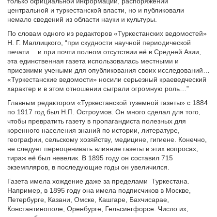
только официальной информации, распоряжений
центральной и туркестанской власти, но и публиковали
немало сведений из области науки и культуры.
По словам одного из редакторов «Туркестанских ведомостей»
Н. Г. Маллицкого, “при скудности научной периодической
печати… и при почти полном отсутствии её в Средней Азии,
эта единственная газета использовалась местными и
приезжими учеными для опубликования своих исследований…
«Туркестанские ведомости» носили серьезный краеведческий
характер и в этом отношении сыграли огромную роль…”
Главным редактором «Туркестанской туземной газеты» с 1884
по 1917 год был Н.П. Остроумов. Он много сделал для того,
чтобы превратить газету в пропагандиста полезных для
коренного населения знаний по истории, литературе,
географии, сельскому хозяйству, медицине, гигиене. Конечно,
не следует переоценивать влияние газеты в этих вопросах,
тираж её был невелик. В 1895 году он составил 715
экземпляров, в последующие годы он увеличился.
Газета имела хождение даже за пределами
Туркестана.
Например, в 1895 году она имела подписчиков в Москве,
Петербурге, Казани, Омске, Кашгаре, Бахчисарае,
Константинополе, Оренбурге, Гельсингфорсе. Число их,