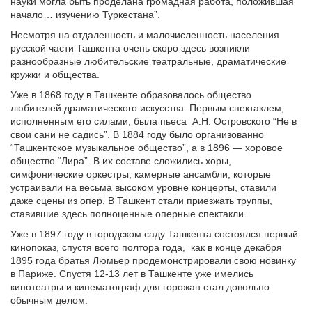
науки могла быть проделана громадная работа, положившая
начало… изучению Туркестана”.
Несмотря на отдаленность и малочисленность населения
русской части Ташкента очень скоро здесь возникли
разнообразные любительские театральные, драматические
кружки и общества.
Уже в 1868 году в Ташкенте образовалось общество
любителей драматического искусства. Первым спектаклем,
исполненным его силами, была пьеса
А.Н. Островского “Не в
свои сани не садись”. В 1884 году было организованно
“Ташкентское музыкальное общество”, а в 1896 — хоровое
общество “Лира”. В их составе сложились хоры,
симфонические оркестры, камерные ансамбли, которые
устраивали на весьма высоком уровне концерты, ставили
даже сцены из опер. В Ташкент стали приезжать труппы,
ставившие здесь полноценные оперные спектакли.
Уже в 1897 году в городском саду Ташкента состоялся первый
кинопоказ, спустя всего полтора года,
как в конце декабря
1895 года братья Люмьер продемонстрировали свою новинку
в Париже. Спустя 12-13 лет в Ташкенте уже имелись
кинотеатры и кинематограф для горожан стал довольно
обычным делом.