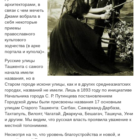
архитекторами, в
связи с чем мечеть
Джами вобрала в
себя некоторые
приемы
православного
культового
зодчества (в арке
портала и купола)».
Русские улицы
Ташкента с самого
начала имели
названия, но в
Старом городе искони улицы, как и в других среднеазиатских
городах, названий не имели. Лишь в 1893 году по инициативе
Начальника города С. Р. Путинцева постановлением
Городской думы были присвоены названия 17 основным
улицам Старого Ташкента: Сагбан, Самарканд-Дарбаза,
Тахтапуль, Вилоят, Чагатай, Джаркуча, Бешагач, Ташкуча, Укчи
и другим. Мы видим, что русская власть проявила уважение к
местной топонимике.
Несмотря на то, что уровень благоустройства и новой, и