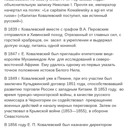
объяснительную записку Николаю I. Прочтя ее, император
начертал на полях: «Le capitaine Kowalewsky a agi en vrai
russe» («Капитан Ковалевский поступил, как истинный
русский»).
В 1839 г. Ковалевский вместе с графом В.А. Перовским
отправился в Хивинский поход. Отрезанный от главных сил, с
горсткой храбрецов, он засел в укреплении и выдержал
долгую осаду, питаясь одной кониной.
В 1847 г. Е. Ковалевский был приглашён египетским вице-
королём Мухаммедом Али для исследований в северо-
восточной Африке. Ему удалось одному из первых указать
точное положение истоков Белого Нила.
В 1849 г. Ковалевский уже в Пекине, при его участии был
заключен Кульджинский договор 1851 года, способствовавший
развитию торговли России с западным Китаем. В 1853 году, во
время турецко-черногорской войны, в качестве русского
комиссара в Черногории он содействовал прекращению
военных действий и началу мирных переговоров. Затем он
участвовал в Крымской войне (1853—1855), в обороне
Севастополя.
В 1856 году Е. П. Ковалевский был назначен директором