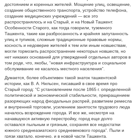
достоянием и коренных жителей. Мощение улиц, освещение,
создание общественного транспорта, устройство телефона,
создание медицинских учреждений — все это
распространялось и на Старый, и на Новый Ташкент.
Особенности Старого, как тогда говорили, туземного
Ташкента, такие как разбросанность и крайняя запутанность
улиц и тупиков, сложные традиционные правовые нормы,
косность и недоверие жителей к тем или иным новшествам,
могли тормозить распространение некоторых новшеств, но
нет никаких оснований для утверждений отдельных авторов в
том роде, что, якобы, “новая инфраструктура и социальное
обслуживание не касалось местного населения”.
Думается, более объективен такой знаток ташкентской
истории, как В. А. Нильсен, писавший в свое время про
Старый город: “С установлением после 1865 г. определенной
политической и экономической стабильности, прекращением
разоряющих народ феодальных распрей, развитием ремесла
и внутренней торговли, усилением занятости трудового люда
началось возрождение города. И все же, несмотря на
начавшуюся активную перестройку, город еще долго
оставался пыльным и грязным, сохраняя все недостатки
южного среднеазиатского средневекового города”. Пыли и
грязи хватало, конечно, и в новой части Ташкента.