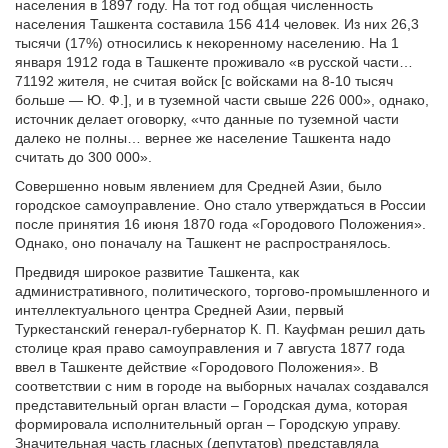
населения в 1897 году. На тот год общая численность
населения Ташкента составила 156 414 человек. Из них 26,3
тысячи (17%) относились к некоренному населению. На 1
января 1912 года в Ташкенте проживало «в русской части…
71192 жителя, не считая войск [c войсками на 8-10 тысяч
больше — Ю. Ф.], и в туземной части свыше 226 000», однако,
источник делает оговорку, «что данные по туземной части
далеко не полны… вернее же население Ташкента надо
считать до 300 000».
Совершенно новым явлением для Средней Азии, было
городское самоуправление. Оно стало утверждаться в России
после принятия 16 июня 1870 года «Городового Положения».
Однако, оно поначалу на Ташкент не распространялось.
Предвидя широкое развитие Ташкента, как
административного, политического, торгово-промышленного и
интеллектуального центра Средней Азии, первый
Туркестанский генерал-губернатор К. П. Кауфман решил дать
столице края право самоуправления и 7 августа 1877 года
ввел в Ташкенте действие «Городового Положения». В
соответствии с ним в городе на выборных началах создавался
представительный орган власти – Городская дума, которая
формировала исполнительный орган – Городскую управу.
Значительная часть гласных (депутатов) представляла