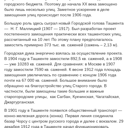
городского бюджета. Поэтому до начала XX века замощено
было лишь несколько улиц. Заметное ускорение в деле
замощения улиц происходит после 1906 года.
Большую роль здесь сыграл новый Городской голова Ташкента
—
Н. Г. Маллицкий (1907 — 1917). Был разработан проект
постепенного замощения практически всех ташкентских улиц,
рассчитанный на 10 лет. По этому плану предполагалось
замостить примерно 373 тыс. кв. саженей (сажень – 2,13 м).
Городская дума энергично взялась за осуществление проекта.
В 1904 году в Ташкенте замостили 892,5 кв. саженей, а в 1908
— уже 10283 кв. саженей. Для сравнения: в Москве в 1907
году замостили 7590 кв. саженей. К весне 1912 года площадь
замощения увеличилась по сравнению с концом 1906 года
почти на 67 000 кв. саженей. Большое внимание было
обращено на благоустройство улиц Старого города. В
частности, были замощены такие большие и важные
старогородские улицы,
как Сагбан, Кукчинская, Чагатайская,
Джаргурганская.
В 1901 году в Ташкенте появился общественный транспорт —
конно-железная дорога (конка). Первая линия соединила
базар Чорсу с центром русского города и далее с вокзалом. 29
декабря 1912 года в Ташкенте начал функционировать