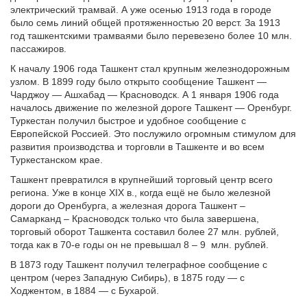
электрический трамвай. А уже осенью 1913 года в городе
было семь линий общей протяженностью 20 верст. За 1913
год ташкентскими трамваями было перевезено более 10 млн.
пассажиров.
К началу 1906 года Ташкент стал крупным железнодорожным
узлом. В 1899 году было открыто сообщение Ташкент —
Чарджоу — Ашхабад — Красноводск. А 1 января 1906 года
началось движение по железной дороге Ташкент — Оренбург.
Туркестан получил быстрое и удобное сообщение с
Европейской Россией. Это послужило огромным стимулом для
развития производства и торговли в Ташкенте и во всем
Туркестанском крае.
Ташкент превратился в крупнейший торговый центр всего
региона. Уже в конце XIX в., когда ещё не было железной
дороги до Оренбурга, а железная дорога Ташкент –
Самарканд – Красноводск только что была завершена,
торговый оборот Ташкента составил более 27 млн. рублей,
тогда как в 70-е годы он не превышал 8 – 9
млн. рублей.
В 1873 году Ташкент получил телеграфное сообщение с
центром (через Западную Сибирь), в 1875 году — с
Ходжентом, в 1884 — с Бухарой.