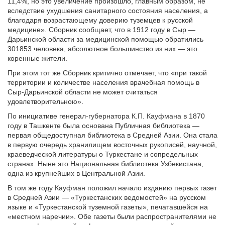
11,4%, но это увеличение произошло, главным образом, не
вследствие ухудшения санитарного состояния населения, а
благодаря возрастающему доверию туземцев к русской
медицине». Сборник сообщает, что в 1912 году в Сыр —
Дарьинской области за медицинской помощью обратились
301853 человека, абсолютное большинство из них — это
коренные жители.
При этом тот же Сборник критично отмечает, что «при такой
территории и количестве населения врачебная помощь в
Сыр-Дарьинской области не может считаться
удовлетворительною».
По инициативе генерал-губернатора К.П. Кауфмана в 1870
году в Ташкенте была основана Публичная библиотека —
первая общедоступная библиотека в Средней Азии. Она стала
в первую очередь хранилищем восточных рукописей, научной,
краеведческой литературы о Туркестане и сопредельных
странах. Ныне это Национальная библиотека Узбекистана,
одна из крупнейших в Центральной Азии.
В том же году Кауфман положил начало изданию первых газет
в Средней Азии — «Туркестанских ведомостей» на русском
языке и «Туркестанской туземной газеты», печатавшейся на
«местном наречии». Обе газеты были распространителями не