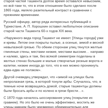
старой частей Ташкента долгое время оставался невысоким,
но всё-таки то, что в этом отношении было сделано после
1865 года, являло разительный контраст в сравнении с
прежними временами.
Русский офицер, автор ряда интересных публикаций о
Туркестане, А. П. Хорошхин оставил любопытное описание
старой части Ташкента 60-х годов XIX века.
«Наружного вида город Ташкент не имеет. [Улицы города] узки
и кривы. Летом они покрыты пылью, а осенью, зимой и весной
невылазной грязью. По обеим сторонам улиц тянутся желтые
глиняные стены, местами низкие, местами высокие… направо
и налево, здесь и там, без всякой симметрии поделаны в
желтых стенах большие и малые створчатые резные ворота и
калитки, низкие иногда до того, что в них можно проникнуть
едва-едва не ползком».
Другой очевидец утверждал, что «зимой на улицах была
непролазная грязь, в которой тонули арбы. Случалось, что, в
темные ночи возвращаясь домой, старые ташкентцы должны
были бросать арбы и по колено в грязи брести…».
С 1870 года началось шоссирование улиц (покрытие их
гравием). Но это было не очень эффективно, мостить же
улицы камнем было чрезмерно обременительно для