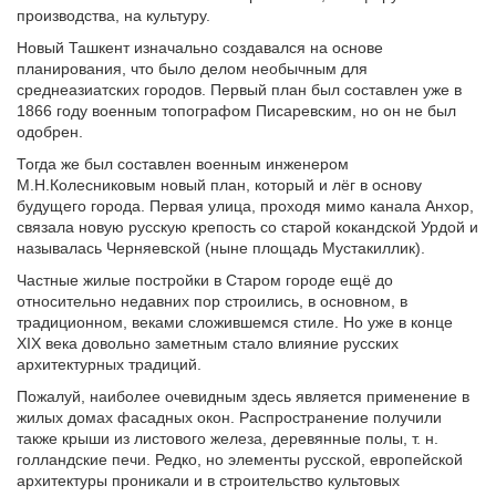
производства, на культуру.
Новый Ташкент изначально создавался на основе
планирования, что было делом необычным для
среднеазиатских городов. Первый план был составлен уже в
1866 году военным топографом Писаревским, но он не был
одобрен.
Тогда же был составлен военным инженером
М.Н.Колесниковым новый план, который и лёг в основу
будущего города. Первая улица, проходя мимо канала Анхор,
связала новую русскую крепость со старой кокандской Урдой и
называлась Черняевской (ныне площадь Мустакиллик).
Частные жилые постройки в Старом городе ещё до
относительно недавних пор строились, в основном, в
традиционном, веками сложившемся стиле. Но уже в конце
XIX века довольно заметным стало влияние русских
архитектурных традиций.
Пожалуй, наиболее очевидным здесь является применение в
жилых домах фасадных окон. Распространение получили
также крыши из листового железа, деревянные полы, т. н.
голландские печи. Редко, но элементы русской, европейской
архитектуры проникали и в строительство культовых