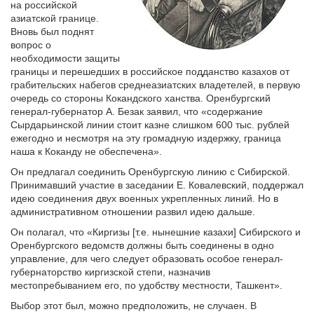
на российской
азиатской границе.
Вновь был поднят
вопрос о
необходимости защиты
границы и перешедших в российское подданство казахов от
грабительских набегов среднеазиатских владетелей, в первую
очередь со стороны Кокандского ханства. Оренбургский
генерал-губернатор А. Безак заявил, что «содержание
Сырдарьинской линии стоит казне слишком 600 тыс. рублей
ежегодно и несмотря на эту громадную издержку, граница
наша к Коканду не обеспечена».
Он предлагал соединить Оренбургскую линию с Сибирской.
Принимавший участие в заседании Е. Ковалевский, поддержал
идею соединения двух военных укрепленных линий. Но в
административном отношении развил идею дальше.
Он полагал, что «Киргизы [т.е. нынешние казахи] Сибирского и
Оренбургского ведомств должны быть соединены в одно
управление, для чего следует образовать особое генерал-
губернаторство киргизской степи, назначив
местопребыванием его, по удобству местности, Ташкент».
Выбор этот был, можно предположить, не случаен. В