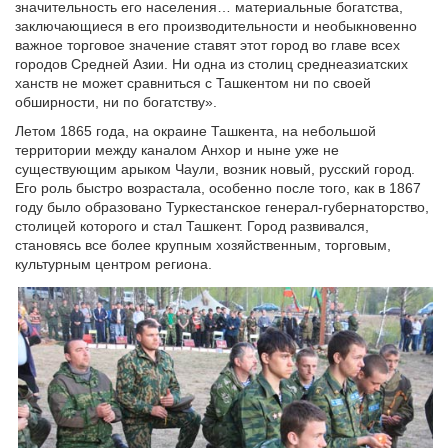
значительность его населения… материальные богатства,
заключающиеся в его производительности и необыкновенно
важное торговое значение ставят этот город во главе всех
городов Средней Азии. Ни одна из столиц среднеазиатских
ханств не может сравниться с Ташкентом ни по своей
обширности, ни по богатству».
Летом 1865 года, на окраине Ташкента, на небольшой
территории между каналом Анхор и ныне уже не
существующим арыком Чаули, возник новый, русский город.
Его роль быстро возрастала, особенно после того, как в 1867
году было образовано Туркестанское генерал-губернаторство,
столицей которого и стал Ташкент. Город развивался,
становясь все более крупным хозяйственным, торговым,
культурным центром региона.