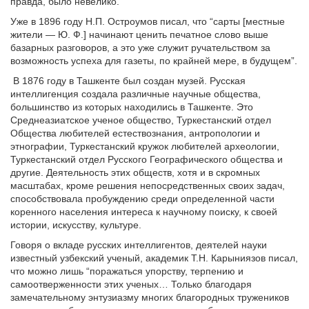
правда, было невелико.
Уже в 1896 году Н.П. Остроумов писал, что “сарты [местные
жители — Ю. Ф.] начинают ценить печатное слово выше
базарных разговоров, а это уже служит ручательством за
возможность успеха для газеты, по крайней мере, в будущем”.
В 1876 году в Ташкенте был создан музей. Русская
интеллигенция создала различные научные общества,
большинство из которых находились в Ташкенте. Это
Среднеазиатское ученое общество, Туркестанский отдел
Общества любителей естествознания, антропологии и
этнографии, Туркестанский кружок любителей археологии,
Туркестанский отдел Русского Географического общества и
другие. Деятельность этих обществ, хотя и в скромных
масштабах, кроме решения непосредственных своих задач,
способствовала пробуждению среди определенной части
коренного населения интереса к научному поиску, к своей
истории, искусству, культуре.
Говоря о вкладе русских интеллигентов, деятелей науки
известный узбекский ученый, академик Т.Н. Карыниязов писал,
что можно лишь “поражаться упорству, терпению и
самоотверженности этих ученых… Только благодаря
замечательному энтузиазму многих благородных тружеников