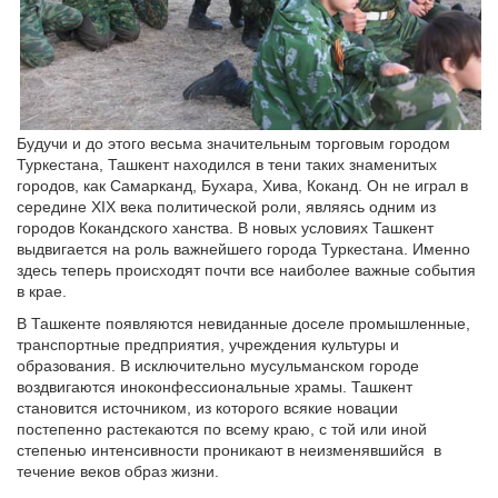
Будучи и до этого весьма значительным торговым городом
Туркестана, Ташкент находился в тени таких знаменитых
городов, как Самарканд, Бухара, Хива, Коканд. Он не играл в
середине XIX века политической роли, являясь одним из
городов Кокандского ханства. В новых условиях Ташкент
выдвигается на роль важнейшего города Туркестана. Именно
здесь теперь происходят почти все наиболее важные события
в крае.
В Ташкенте появляются невиданные доселе промышленные,
транспортные предприятия, учреждения культуры и
образования. В исключительно мусульман­ском городе
воздвигаются иноконфессиональные храмы. Ташкент
становится источником, из которого всякие новации
постепенно растекаются по всему краю, с той или иной
степенью интенсивности проникают в неизменявшийся
в
течение веков образ жизни.