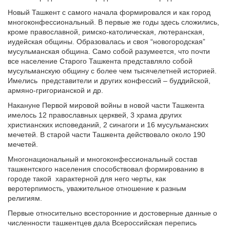
Новый Ташкент с самого начала формировался и как город
многоконфессиональный. В первые же годы здесь сложились,
кроме православной, римско-католическая, лютеранская,
иудейская общины. Образовалась и своя “новогородская”
мусульманская община. Само собой разумеется, что почти
все население Старого Ташкента представляло собой
мусульманскую общину с более чем тысячелетней историей.
Имелись
представители и других конфессий – буддийской,
армяно-григорианской и др.
Накануне Первой мировой войны в новой части Ташкента
имелось 12 православных церквей, 3 храма других
христианских исповеданий, 2 синагоги и 16 мусульманских
мечетей. В старой части Ташкента действовало около 190
мечетей.
Многонациональный и многоконфессиональный состав
ташкентского населения способствовал формированию в
городе такой
характерной для него черты, как
веротерпимость, уважительное отношение к разным
религиям.
Первые относительно всесторонние и достоверные данные о
численности ташкентцев дала Всероссийская перепись