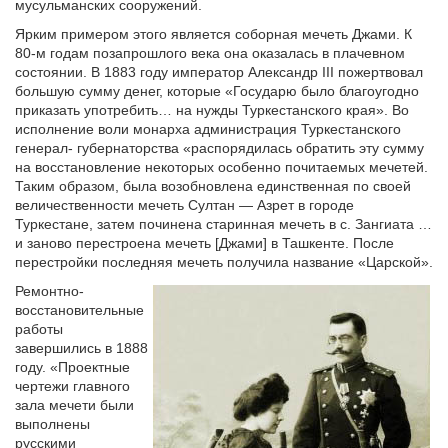
мусульманских сооружений.
Ярким примером этого является соборная мечеть Джами. К
80-м годам позапрошлого века она оказалась в плачевном
состоянии. В 1883 году император Александр III пожертвовал
большую сумму денег, которые «Государю было благоугодно
приказать употребить… на нужды Туркестанского края». Во
исполнение воли монарха администрация Туркестанского
генерал- губернаторства «распорядилась обратить эту сумму
на восстановление некоторых особенно почитаемых мечетей.
Таким образом, была возобновлена единственная по своей
величественности мечеть Султан — Азрет в городе
Туркестане, затем починена старинная мечеть в с. Зангиата …
и заново перестроена мечеть [Джами] в Ташкенте. После
перестройки последняя мечеть получила название «Царской».
Ремонтно-
восстановительные
работы
завершились в 1888
году. «Проектные
чертежи главного
зала мечети были
выполнены
русскими