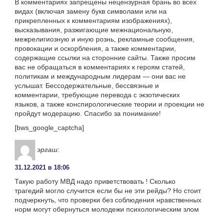
В комментариях запрещены нецензурная брань во всех
видах (включая замену букв символами или на
прикрепленных к комментариям изображениях),
высказывания, разжигающие межнациональную,
межрелигиозную и иную рознь, рекламные сообщения,
провокации и оскорбления, а также комментарии,
содержащие ссылки на сторонние сайты. Также просим
вас не обращаться в комментариях к героям статей,
политикам и международным лидерам — они вас не
услышат. Бессодержательные, бессвязные и
комментарии, требующие перевода с экзотических
языков, а также конспирологические теории и проекции не
пройдут модерацию. Спасибо за понимание!
[bws_google_captcha]
эргаш
:
31.12.2021 в 18:06
Такую работу МВД надо приветствовать ! Сколько
трагедий могло случится если бы не эти рейды? Но стоит
подчеркнуть, что проверки без соблюдения нравственных
норм могут обернуться молодежи психологическим злом