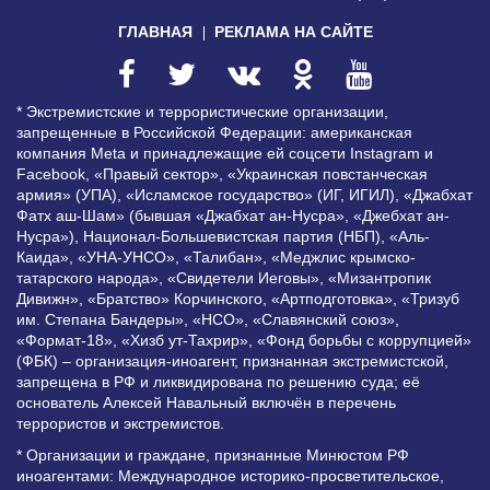
ГЛАВНАЯ
РЕКЛАМА НА САЙТЕ
* Экстремистские и террористические организации,
запрещенные в Российской Федерации: американская
компания Meta и принадлежащие ей соцсети Instagram и
Facebook, «Правый сектор», «Украинская повстанческая
армия» (УПА), «Исламское государство» (ИГ, ИГИЛ), «Джабхат
Фатх аш-Шам» (бывшая «Джабхат ан-Нусра», «Джебхат ан-
Нусра»), Национал-Большевистская партия (НБП), «Аль-
Каида», «УНА-УНСО», «Талибан», «Меджлис крымско-
татарского народа», «Свидетели Иеговы», «Мизантропик
Дивижн», «Братство» Корчинского, «Артподготовка», «Тризуб
им. Степана Бандеры», «НСО», «Славянский союз»,
«Формат-18», «Хизб ут-Тахрир», «Фонд борьбы с коррупцией»
(ФБК) – организация-иноагент, признанная экстремистской,
запрещена в РФ и ликвидирована по решению суда; её
основатель Алексей Навальный включён в перечень
террористов и экстремистов.
* Организации и граждане, признанные Минюстом РФ
иноагентами: Международное историко-просветительское,