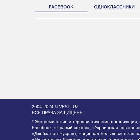
FACEBOOK
ОДНОКЛАССНИКИ
2004-2024 © VESTI.UZ
ВСЕ ПРАВА ЗАЩИЩЕНЫ
* Экстремистские и террористические организации
Facebook, «Правый сектор», «Украинская повстанч
«Джебхат ан-Нусра»), Национал-Большевистская п
«Мизантропик Дивижн», «Братство» Корчинского, «