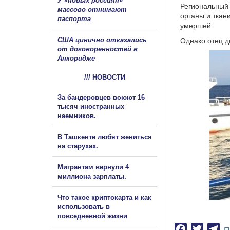
У «новых россиян»
Региональный 
массово отнимают
органы и ткан
паспорта
умершей.
США цинично отказались
Однако отец д
от договоренностей в
Анкоридже
/// НОВОСТИ
За бандеровцев воюют 16
тысяч иностранных
наемников.
В Ташкенте любят жениться
на старухах.
Мигрантам вернули 4
миллиона зарплаты.
Что такое криптокарта и как
использовать в
повседневной жизни
Facebook
Twitter
Te