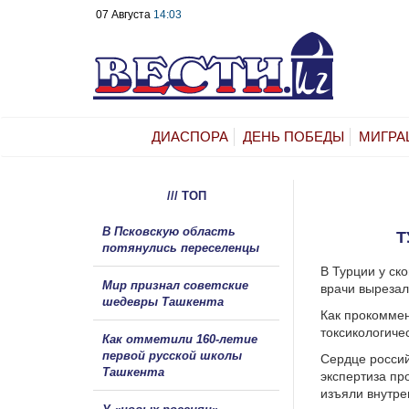
07 Августа
14:03
ДИАСПОРА
ДЕНЬ ПОБЕДЫ
МИГРА
/// ТОП
В Псковскую область
Т
потянулись переселенцы
В Турции у ск
Мир признал советские
врачи вырезал
шедевры Ташкента
Как прокоммен
токсикологиче
Как отметили 160-летие
первой русской школы
Сердце россий
Ташкента
экспертиза пр
изъяли внутре