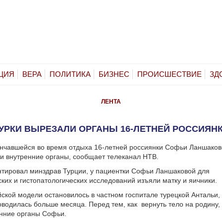
ЦИЯ
ВЕРА
ПОЛИТИКА
БИЗНЕС
ПРОИСШЕСТВИЕ
ЗД
ЛЕНТА
УРКИ ВЫРЕЗАЛИ ОРГАНЫ 16-ЛЕТНЕЙ РОССИЯН
ончавшейся во время отдыха 16-летней россиянки Софьи Ланшако
и внутренние органы, сообщает телеканал НТВ.
тировал минздрав Турции, у пациентки Софьи Ланшаковой для
ских и гистопатологических исследований изъяли матку и яичники.
ской модели остановилось в частном госпитале турецкой Антальи,
оводилась больше месяца. Перед тем, как вернуть тело на родину,
нние органы Софьи.