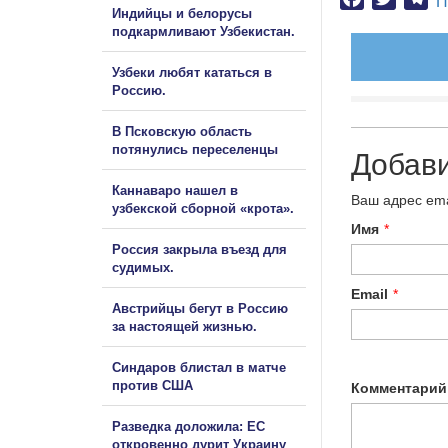
П
Индийцы и белорусы
подкармливают Узбекистан.
Узбеки любят кататься в
Россию.
В Псковскую область
потянулись переселенцы
Добав
Каннаваро нашел в
Ваш адрес ema
узбекской сборной «крота».
Имя
*
Россия закрыла въезд для
судимых.
Email
*
Австрийцы бегут в Россию
за настоящей жизнью.
Синдаров блистал в матче
против США
Комментарий
Разведка доложила: ЕС
откровенно дурит Украину