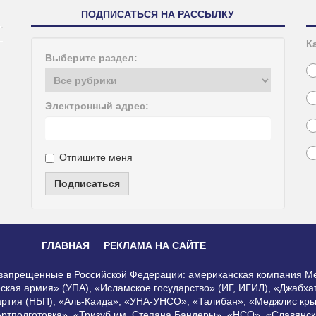
ПОДПИСАТЬСЯ НА РАССЫЛКУ
К
Выберите раздел:
Электронный адрес:
Отпишите меня
Подписаться
ГЛАВНАЯ
РЕКЛАМА НА САЙТЕ
, запрещенные в Российской Федерации: американская компания Me
еская армия» (УПА), «Исламское государство» (ИГ, ИГИЛ), «Джабх
артия (НБП), «Аль-Каида», «УНА-УНСО», «Талибан», «Меджлис кры
Артподготовка», «Тризуб им. Степана Бандеры», «НСО», «Славянск