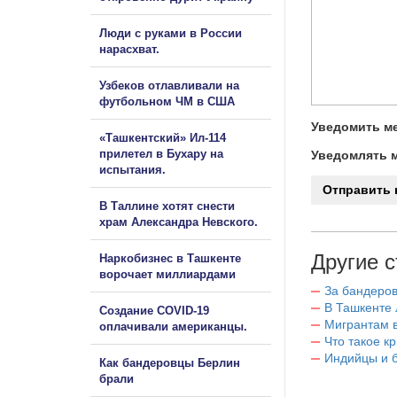
Люди с руками в России
нарасхват.
Узбеков отлавливали на
футбольном ЧМ в США
Уведомить ме
«Ташкентский» Ил-114
прилетел в Бухару на
Уведомлять м
испытания.
В Таллине хотят снести
храм Александра Невского.
Другие с
Наркобизнес в Ташкенте
ворочает миллиардами
За бандеров
В Ташкенте 
Создание COVID-19
Мигрантам в
оплачивали американцы.
Что такое к
Индийцы и 
Как бандеровцы Берлин
брали