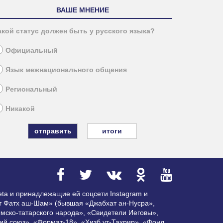
ВАШЕ МНЕНИЕ
акой статус должен быть у русского языка?
Официальный
Язык межнационального общения
Региональный
Никакой
итоги
ta и принадлежащие ей соцсети Instagram и
ат Фатх аш-Шам» (бывшая «Джабхат ан-Нусра»,
мско-татарского народа», «Свидетели Иеговы»,
ий союз», «Формат-18», «Хизб ут-Тахрир», «Фонд