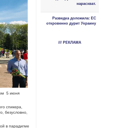
нарасхват.
Разведка доложила: ЕС
откровенно дурит Украину
/// РЕКЛАМА
пом 5 июня
го спикера,
о, безусловно,
ной в парадигме