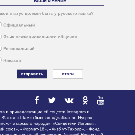
ВАШЕ МНЕНИЕ
акой статус должен быть у русского языка?
Официальный
Язык межнационального общения
Региональный
Никакой
итоги
ta и принадлежащие ей соцсети Instagram и
ат Фатх аш-Шам» (бывшая «Джабхат ан-Нусра»,
мско-татарского народа», «Свидетели Иеговы»,
ий союз», «Формат-18», «Хизб ут-Тахрир», «Фонд
по решению суда; её основатель Алексей Навальный