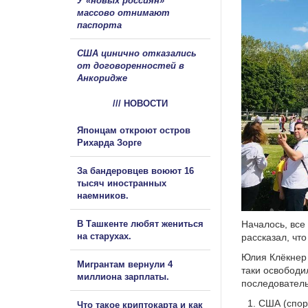
У «новых россиян»
массово отнимают
паспорта
США цинично отказались
от договоренностей в
Анкоридже
/// НОВОСТИ
Японцам откроют остров
Рихарда Зорге
За бандеровцев воюют 16
тысяч иностранных
наемников.
В Ташкенте любят жениться
Началось, все
на старухах.
рассказал, чт
Юлия Клёкнер 
Мигрантам вернули 4
таки освободи
миллиона зарплаты.
последователь
США (спор
Что такое криптокарта и как