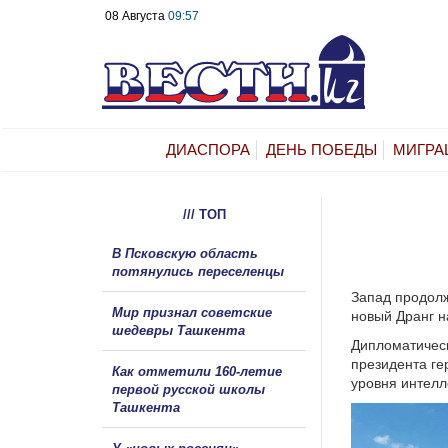
08 Августа
09:57
ДИАСПОРА
ДЕНЬ ПОБЕДЫ
МИГРА
/// ТОП
В Псковскую область
потянулись переселенцы
Запад продолж
Мир признал советские
новый Дранг н
шедевры Ташкента
Дипломатическ
президента ге
Как отметили 160-летие
уровня интелл
первой русской школы
Ташкента