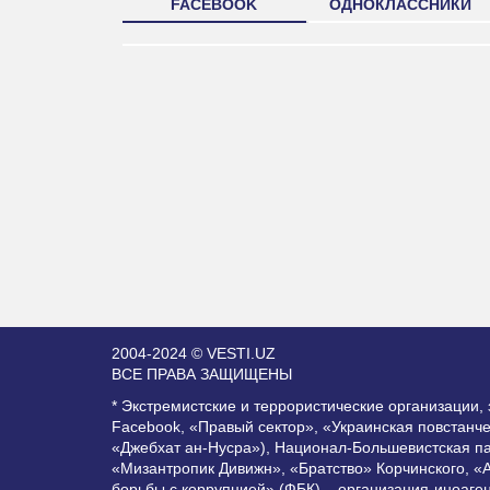
FACEBOOK
ОДНОКЛАССНИКИ
2004-2024 © VESTI.UZ
ВСЕ ПРАВА ЗАЩИЩЕНЫ
* Экстремистские и террористические организации
Facebook, «Правый сектор», «Украинская повстанч
«Джебхат ан-Нусра»), Национал-Большевистская п
«Мизантропик Дивижн», «Братство» Корчинского, «
борьбы с коррупцией» (ФБК) – организация-иноаге