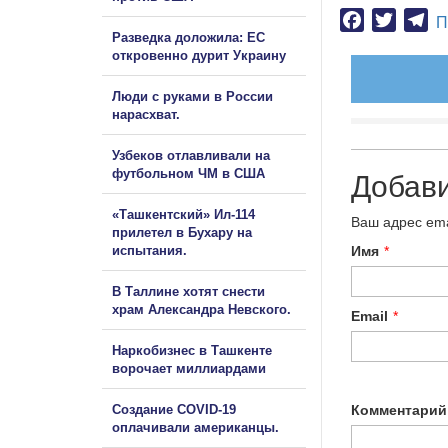
Facebook
Twitter
Te
П
Разведка доложила: ЕС
откровенно дурит Украину
Люди с руками в России
нарасхват.
Узбеков отлавливали на
футбольном ЧМ в США
Добав
«Ташкентский» Ил-114
Ваш адрес ema
прилетел в Бухару на
испытания.
Имя
*
В Таллине хотят снести
храм Александра Невского.
Email
*
Наркобизнес в Ташкенте
ворочает миллиардами
Создание COVID-19
Комментарий
оплачивали американцы.