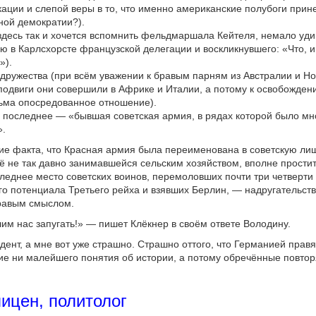
ации и слепой веры в то, что именно американские полубоги прин
ной демократии?).
здесь так и хочется вспомнить фельдмаршала Кейтеля, немало уд
ю в Карлсхорсте французской делегации и воскликнувшего: «Что, и
»).
дружества (при всём уважении к бравым парням из Австралии и Н
подвиги они совершили в Африке и Италии, а потому к освобожде
ьма опосредованное отношение).
, последнее — «бывшая советская армия, в рядах которой было мн
».
ие факта, что Красная армия была переименована в советскую лишь
ё не так давно занимавшейся сельским хозяйством, вполне простит
следнее место советских воинов, перемоловших почти три четверти 
 потенциала Третьего рейха и взявших Берлин, — надругательств
дравым смыслом.
им нас запугать!» — пишет Клёкнер в своём ответе Володину.
дент, а мне вот уже страшно. Страшно оттого, что Германией правят
е ни малейшего понятия об истории, а потому обречённые повтор
ицен, политолог