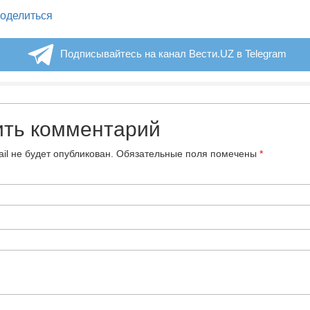
legram
оделиться
Подписывайтесь на канал Вести.UZ в Telegram
ить комментарий
il не будет опубликован.
Обязательные поля помечены
*