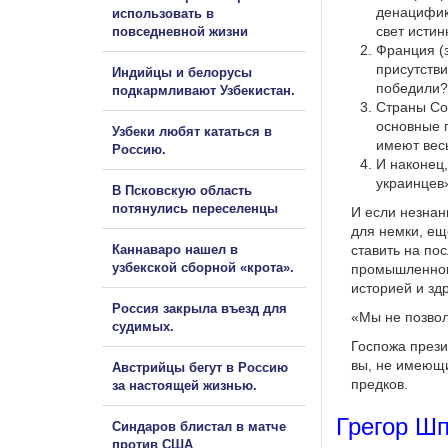
денацифик
использовать в
свет истин
повседневной жизни
Франция (
присутстви
Индийцы и белорусы
победили?
подкармливают Узбекистан.
Страны Со
основные 
Узбеки любят кататься в
имеют вес
Россию.
И наконец
украинцев
В Псковскую область
потянулись переселенцы
И если незнан
для немки, ещ
Каннаваро нашел в
ставить на по
узбекской сборной «крота».
промышленного
историей и з
Россия закрыла въезд для
«Мы не позвол
судимых.
Госпожа прези
вы, не имеющи
Австрийцы бегут в Россию
предков.
за настоящей жизнью.
Грегор Шп
Синдаров блистал в матче
против США