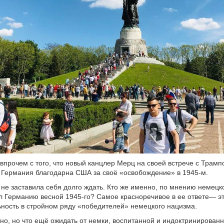
 впрочем с того, что новый канцлер Мерц на своей встрече с Трам
о Германия благодарна США за своё «освобождение» в 1945-м.
не заставила себя долго ждать. Кто же именно, по мнению немецко
л Германию весной 1945-го? Самое красноречивое в ее ответе— эт
ность в стройном ряду «победителей» немецкого нацизма.
но, но что ещё ожидать от немки, воспитанной и индоктринирован