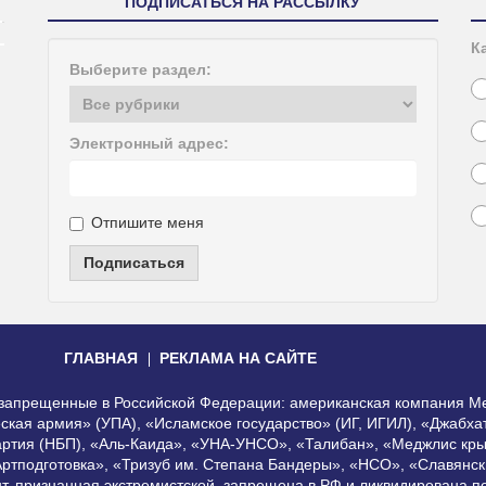
ПОДПИСАТЬСЯ НА РАССЫЛКУ
К
Выберите раздел:
Электронный адрес:
Отпишите меня
Подписаться
ГЛАВНАЯ
РЕКЛАМА НА САЙТЕ
, запрещенные в Российской Федерации: американская компания Me
еская армия» (УПА), «Исламское государство» (ИГ, ИГИЛ), «Джабх
артия (НБП), «Аль-Каида», «УНА-УНСО», «Талибан», «Меджлис кры
Артподготовка», «Тризуб им. Степана Бандеры», «НСО», «Славянск
нт, признанная экстремистской, запрещена в РФ и ликвидирована 