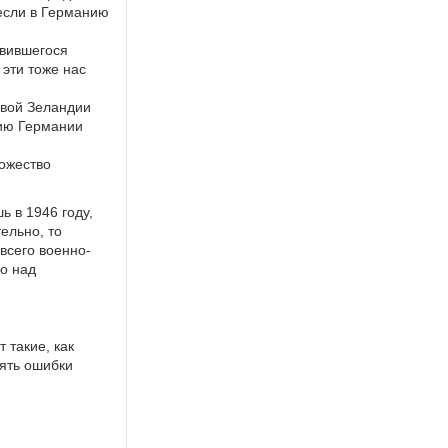
если в Германию
ивившегося
 эти тоже нас
овой Зеландии
нию Германии
ожество
 в 1946 году,
ельно, то
всего военно-
о над
 такие, как
ять ошибки