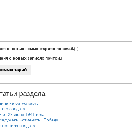
ня о новых комментариях по email.
еня о новых записях почтой.
татьи раздела
вила на битую карту
остого солдата
и от 22 июня 1941 года
 задумали «отменить» Победу
ет могила солдата