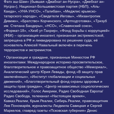
Фатх аш-Шам» (бывшая «Джабхат ан-Нусра», «Джебхат ан-
Нусра»), Национал-Большевистская партия (НБП), «Аль-
Каида», «УНА-УНСО», «Талибан», «Меджлис крымско-
татарского народа», «Свидетели Иеговы», «Мизантропик
Дивижн», «Братство» Корчинского, «Артподготовка», «Тризуб
им. Степана Бандеры», «НСО», «Славянский союз»,
«Формат-18», «Хизб ут-Тахрир», «Фонд борьбы с коррупцией»
(ФБК) – организация-иноагент, признанная экстремистской,
запрещена в РФ и ликвидирована по решению суда; её
основатель Алексей Навальный включён в перечень
террористов и экстремистов.
* Организации и граждане, признанные Минюстом РФ
иноагентами: Международное историко-просветительское,
благотворительное и правозащитное общество «Мемориал»,
Аналитический центр Юрия Левады, фонд «В защиту прав
заключённых», «Институт глобализации и социальных
движений», «Благотворительный фонд охраны здоровья и
защиты прав граждан», «Центр независимых социологических
исследований», Голос Америки, Радио Свободная Европа/
Радио Свобода, телеканал «Настоящее время»,
Кавказ.Реалии, Крым.Реалии, Сибирь.Реалии, правозащитник
Лев Пономарёв, журналисты Людмила Савицкая и Сергей
Маркелов, главред газеты «Псковская губерния» Денис