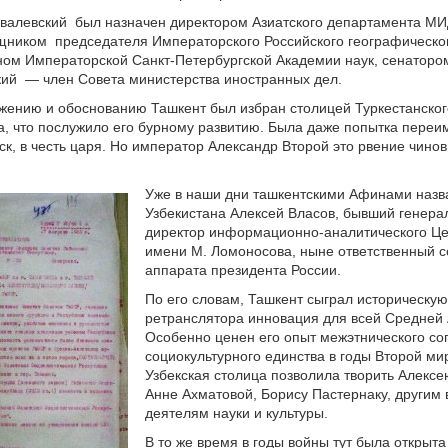
овалевский был назначен директором Азиатского департамента МИ
щником председателя Императорского Российского географическо
ом Императорской Санкт-Петербургской Академии наук, сенаторо
кий — член Совета министерства иностранных дел.
жению и обоснованию Ташкент был избран столицей Туркестанског
а, что послужило его бурному развитию. Была даже попытка переи
ск, в честь царя. Но император Александр Второй это рвение чинов
Уже в наши дни ташкентскими Афинами назв
Узбекистана Алексей Власов, бывший генер
директор информационно-аналитического Ц
имени М. Ломоносова, ныне ответственный с
аппарата президента России.
По его словам, Ташкент сыграл историческую
ретранслятора инновация для всей Средней 
Особенно ценен его опыт межэтнического со
социокультурного единства в годы Второй ми
Узбекская столица позволила творить Алексе
Анне Ахматовой, Борису Пастернаку, други
деятелям науки и культуры.
В то же время в годы войны тут была открыт