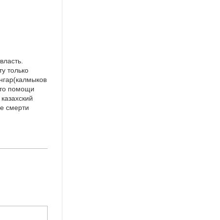
власть.
ту только
унгар(калмыков
сто помощи
 казахский
ле смерти