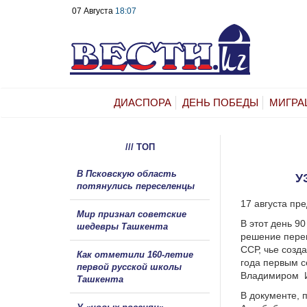
07 Августа
18:07
ДИАСПОРА
ДЕНЬ ПОБЕДЫ
МИГРА
/// ТОП
В Псковскую область
У
потянулись переселенцы
17 августа пр
Мир признал советские
В этот день 9
шедевры Ташкента
решение перен
ССР, чье созд
Как отметили 160-летие
года первым 
первой русской школы
Владимиром И
Ташкента
В документе,