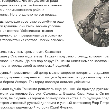
 говорилось, что это делается ради
правления с учётом близости главного
о и промышленного района —
лины. Но это далеко не вся правда.
оды молодые советские республики еще
ои границы, они были весьма условны.
, из состава Узбекистана вышел
аджикистан, превратившись в союзную
в Узбекистан из состава России влилась
шись «смутным временем», Казахстан
овал у Сталина отдать ему Ташкент под свою столицу, которая пр
нования были. До сих пор вокруг Ташкента живет немало казахов,
тности города своей исторической родиной.
крупный промышленный центр можно запросто потерять, тогдашнее
ло документ о переносе столицы и буквально за одну ночь партий
а берега Анхора. Так город навсегда остался узбекским…
ичная судьба Ташкента решилась еще раньше. До прихода русских,
аменитых городов Востока- Самарканд, Бухара, Хива, Коканд. Он не
роли, был одним из городов Кокандского ханства. Его будущее пр
трел известный русский дипломат и ученый-востоковед Егор Петр
рассказал ташкентский историк Юрий Флыгин.