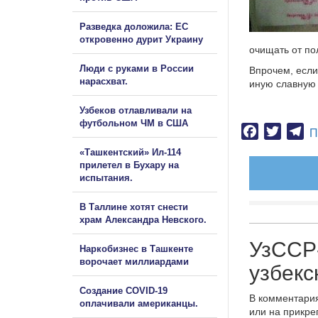
Разведка доложила: ЕС
откровенно дурит Украину
очищать от по
Люди с руками в России
Впрочем, если
нарасхват.
иную славную 
Узбеков отлавливали на
футбольном ЧМ в США
Facebook
Twitter
Te
П
«Ташкентский» Ил-114
прилетел в Бухару на
испытания.
В Таллине хотят снести
храм Александра Невского.
УзССР-
Наркобизнес в Ташкенте
ворочает миллиардами
узбекс
Создание COVID-19
В комментария
оплачивали американцы.
или на прикре