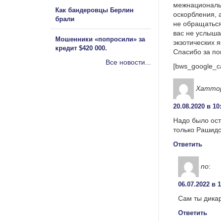
межнациональ
Как бандеровцы Берлин
оскорбления, 
брали
не обращаться
вас не услыша
Мошенники «попросили» за
экзотических 
кредит $420 000.
Спасибо за п
Все новости...
[bws_google_c
Хатто
20.08.2020 в 10
Надо было ост
только Рашидо
Ответить
no
:
06.07.2022 в 
Сам ты дика
Ответить