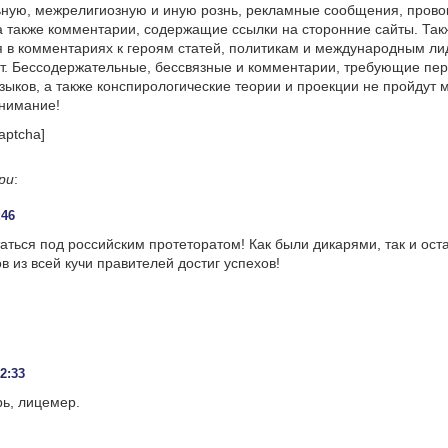
ную, межрелигиозную и иную рознь, рекламные сообщения, прово
а также комментарии, содержащие ссылки на сторонние сайты. Так
 в комментариях к героям статей, политикам и международным л
т. Бессодержательные, бессвязные и комментарии, требующие пер
языков, а также конспирологические теории и проекции не пройдут
онимание!
aptcha]
ри
:
:46
аться под российским протеторатом! Как были дикарями, так и ост
в из всей кучи правителей достиг успехов!
12:33
рь, лицемер.