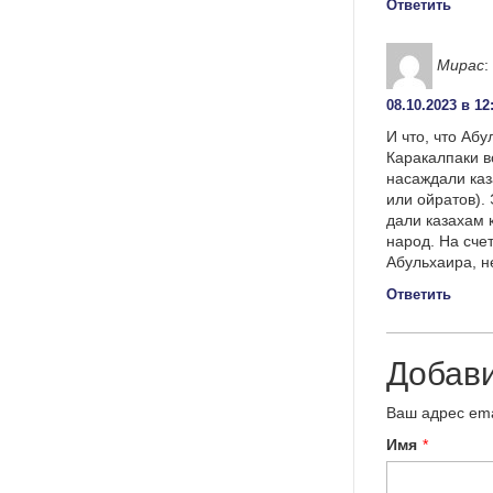
Ответить
Мирас
:
08.10.2023 в 12
И что, что Аб
Каракалпаки в
насаждали каз
или ойратов).
дали казахам 
народ. На сче
Абульхаира, не
Ответить
Добав
Ваш адрес ema
Имя
*