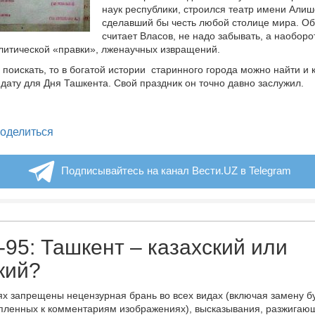
наук республики, строился театр имени Али
сделавший бы честь любой столице мира. Об
считает Власов, не надо забывать, а наоборот
литической «правки», лженаучных извращений.
 поискать, то в богатой истории старинного города можно найти и 
дату для Дня Ташкента. Свой праздник он точно давно заслужил.
legram
оделиться
Подписывайтесь на канал Вести.UZ в Telegram
95: Ташкент – казахский или
кий?
х запрещены нецензурная брань во всех видах (включая замену б
пленных к комментариям изображениях), высказывания, разжигаю