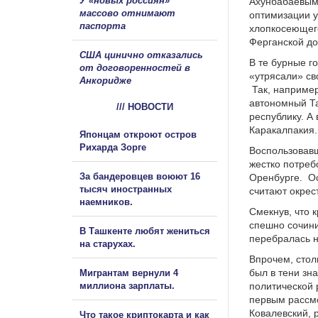
У «новых россиян»
Ахунбабаевым,
массово отнимают
оптимизации у
паспорта
хлопкосеющег
Ферганской до
США цинично отказались
В те бурные г
от договоренностей в
«утрясали» св
Анкоридже
Так, например
автономный Т
/// НОВОСТИ
республику. А 
Каракалпакия.
Японцам откроют остров
Рихарда Зорге
Воспользовав
жестко потреб
За бандеровцев воюют 16
Оренбурге. Ос
тысяч иностранных
считают окрес
наемников.
Смекнув, что 
спешно сочини
В Ташкенте любят жениться
перебралась н
на старухах.
Впрочем, стол
был в тени зн
Мигрантам вернули 4
миллиона зарплаты.
политической 
первым рассмо
Ковалевский, 
Что такое криптокарта и как