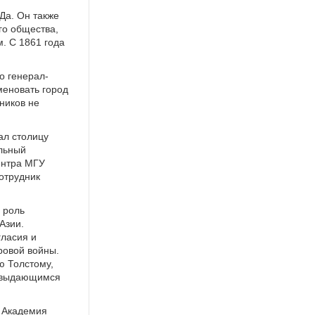
Да. Он также
го общества,
м. С 1861 года
о генерал-
меновать город
ников не
ал столицу
альный
ентра МГУ
отрудник
 роль
Азии.
гласия и
ровой войны.
ю Толстому,
м выдающимся
а Академия