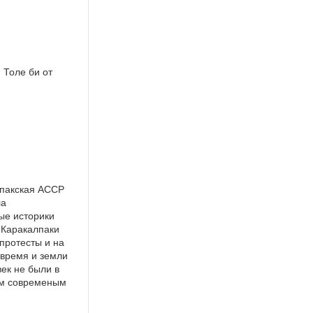
 Толе би от
лпакская АССР
ла
ые историки
. Каракалпаки
 протесты и на
 время и земли
век не были в
сем современым