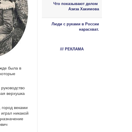
Что показывают делом
Азиза Хакимова
Люди с руками в России
нарасхват.
/// РЕКЛАМА
ежде была в
 которые
 руководство
ная верхушка
 город веками
 играл никакой
едназначение
ович