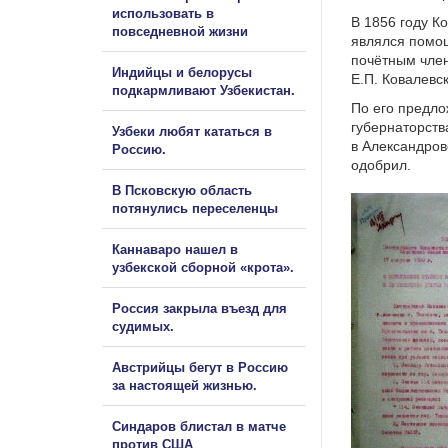
использовать в
В 1856 году К
повседневной жизни
являлся помо
почётным член
Индийцы и белорусы
Е.П. Ковалевс
подкармливают Узбекистан.
По его предло
губернаторств
Узбеки любят кататься в
в Александров
Россию.
одобрил.
В Псковскую область
потянулись переселенцы
Каннаваро нашел в
узбекской сборной «крота».
Россия закрыла въезд для
судимых.
Австрийцы бегут в Россию
за настоящей жизнью.
Синдаров блистал в матче
против США