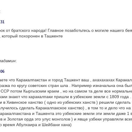
:
:31
ок от братского народа! Главное позаботьтесь о могиле нашего бея
, который похоронен в Ташкенте
мадамин
:
:06
аете что Каракалпакстан и город Ташкент ваш , ахахахахах Карака
разка по кругу советских стран шла . Например изначальна она бы
 ССР потом Кыргызским краем , но на самом та деле все нормальн
зии знают что каракалпаки пришли в узбекские земли с 1809 года 
 в Хивинское ханство ( одно из узбекских ханств ) решили сделать
лучилось сделать Каракалпакское ханство) , в том то и дело что на
аракалпакстана и Ташкента это узбекские земли эти земли даже 1 
ов и Золотая орда это улус монголов ) и явще узбеки управляли в
о время Абулхаира и Шейбани хана)