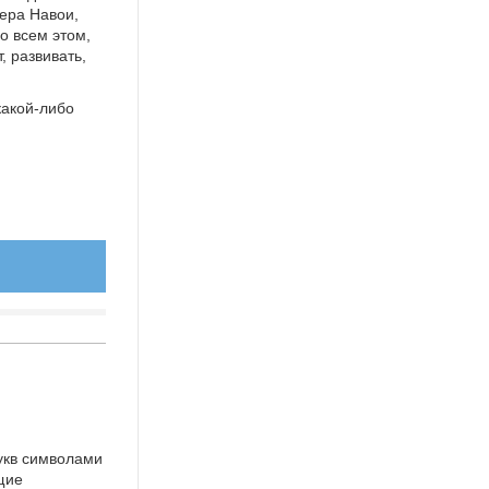
шера Навои,
о всем этом,
, развивать,
какой-либо
укв символами
щие