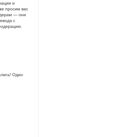
кации и
же просим вас
идерам — они
евода с
 модерацию.
ались! Один