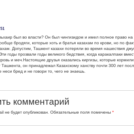
:51
ульхаир был во власти? Он был чингизидом и имел полное право на 
ообще бродяги, которые хоть и братья казахам по крови, но по фак
ахам. Допустим, Ташкент казахи потеряли во время нашествия дж
 Эти годы прозвали годы великого бедствия, когда каракалпаки вме
кровь и меч.Настоящие друзья оказались киргизы, которые кормили
т Ташкента, он принадлежал Казахскому ханству почти 300 лет пос
 неси бред и не говори то, чего не знаешь.
ить комментарий
il не будет опубликован.
Обязательные поля помечены
*