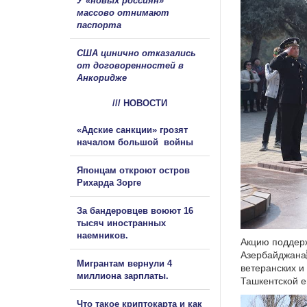
У «новых россиян»
массово отнимают
паспорта
США цинично отказались
от договоренностей в
Анкоридже
/// НОВОСТИ
«Адские санкции» грозят
началом большой войны
Японцам откроют остров
Рихарда Зорге
За бандеровцев воюют 16
тысяч иностранных
наемников.
Акцию поддерж
Азербайджана
Мигрантам вернули 4
ветеранских и
миллиона зарплаты.
Ташкентской е
Что такое криптокарта и как