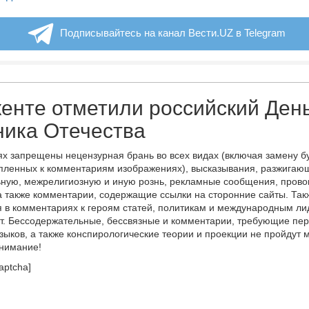
Подписывайтесь на канал Вести.UZ в Telegram
енте отметили российский Ден
ника Отечества
х запрещены нецензурная брань во всех видах (включая замену б
пленных к комментариям изображениях), высказывания, разжигаю
ную, межрелигиозную и иную рознь, рекламные сообщения, прово
а также комментарии, содержащие ссылки на сторонние сайты. Так
 в комментариях к героям статей, политикам и международным л
т. Бессодержательные, бессвязные и комментарии, требующие пер
языков, а также конспирологические теории и проекции не пройдут
онимание!
aptcha]