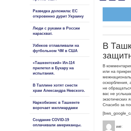
Разведка доложила: ЕС
откровенно дурит Украину
Люди с руками в России
нарасхват.
В Ташк
Узбеков отлавливали на
футбольном ЧМ в США
защит
«Ташкентский» Ил-114
В комментария
прилетел в Бухару на
или на прикре
испытания.
межнациональ
оскорбления, 
В Таллине хотят снести
не обращаться
храм Александра Невского.
вас не услыша
экзотических 
Наркобизнес в Ташкенте
Спасибо за п
ворочает миллиардами
[bws_google_c
Создание COVID-19
оплачивали американцы.
we
: