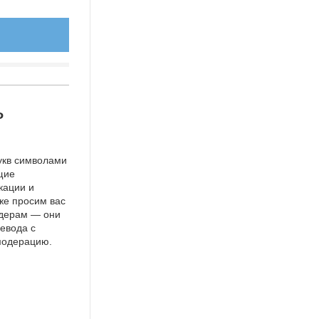
ь
укв символами
щие
кации и
же просим вас
идерам — они
евода с
 модерацию.