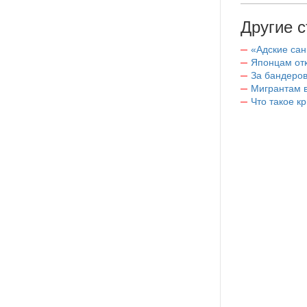
Другие с
«Адские са
Японцам отк
За бандеров
Мигрантам в
Что такое к