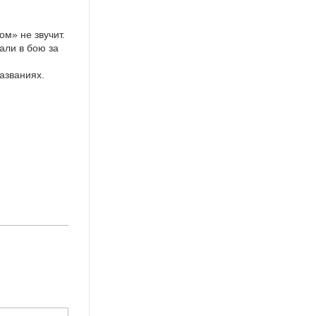
м» не звучит.
али в бою за
азваниях.