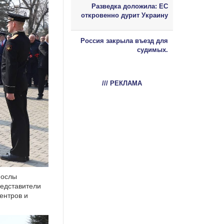
Разведка доложила: ЕС
откровенно дурит Украину
Россия закрыла въезд для
судимых.
/// РЕКЛАМА
послы
редставители
ентров и