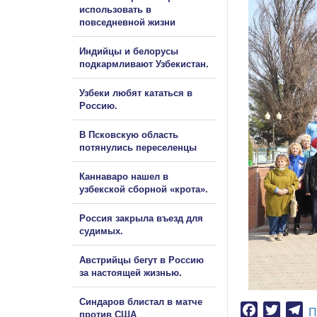
использовать в
повседневной жизни
Индийцы и белорусы
подкармливают Узбекистан.
Узбеки любят кататься в
Россию.
В Псковскую область
потянулись переселенцы
Каннаваро нашел в
узбекской сборной «крота».
Россия закрыла въезд для
судимых.
Австрийцы бегут в Россию
за настоящей жизнью.
Синдаров блистал в матче
Facebook
Twitter
Te
П
против США