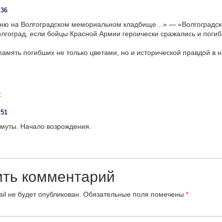
:36
ню на Волгоградском мемориальном кладбище…» — «Волгоградско
олгоград, если бойцы Красной Армии героически сражались и погиб
память погибших не только цветами, но и исторической правдой в н
:
:51
смуты. Начало возрождения.
ить комментарий
il не будет опубликован.
Обязательные поля помечены
*