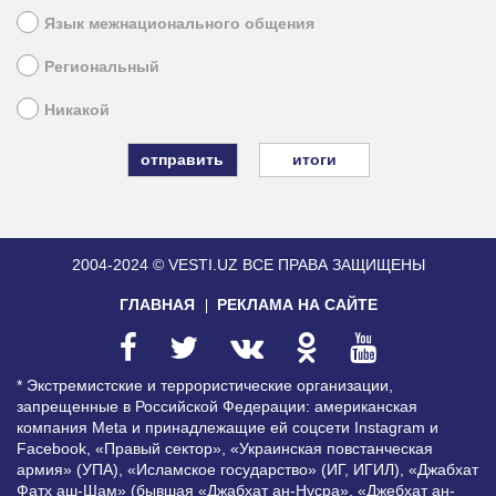
Язык межнационального общения
Региональный
Никакой
итоги
2004-2024 © VESTI.UZ
ВСЕ ПРАВА ЗАЩИЩЕНЫ
ГЛАВНАЯ
РЕКЛАМА НА САЙТЕ
* Экстремистские и террористические организации,
запрещенные в Российской Федерации: американская
компания Meta и принадлежащие ей соцсети Instagram и
Facebook, «Правый сектор», «Украинская повстанческая
армия» (УПА), «Исламское государство» (ИГ, ИГИЛ), «Джабхат
Фатх аш-Шам» (бывшая «Джабхат ан-Нусра», «Джебхат ан-