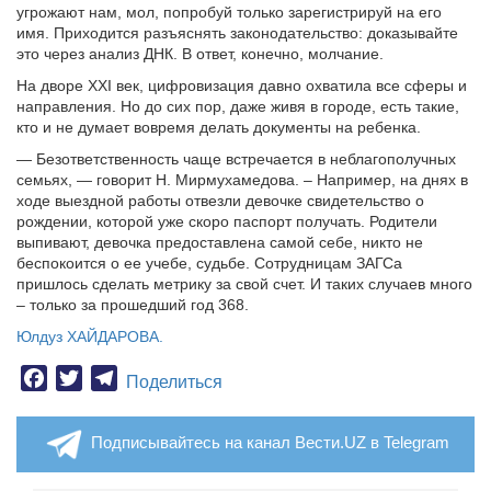
угрожают нам, мол, попробуй только зарегистрируй на его
имя. Приходится разъяснять законодательство: доказывайте
это через анализ ДНК. В ответ, конечно, молчание.
На дворе XXI век, цифровизация давно охватила все сферы и
направления. Но до сих пор, даже живя в городе, есть такие,
кто и не думает вовремя делать документы на ребенка.
— Безответственность чаще встречается в неблагополучных
семьях, — говорит Н. Мирмухамедова. – Например, на днях в
ходе выездной работы отвезли девочке свидетельство о
рождении, которой уже скоро паспорт получать. Родители
выпивают, девочка предоставлена самой себе, никто не
беспокоится о ее учебе, судьбе. Сотрудницам ЗАГСа
пришлось сделать метрику за свой счет. И таких случаев много
– только за прошедший год 368.
Юлдуз ХАЙДАРОВА.
Facebook
Twitter
Telegram
Поделиться
Подписывайтесь на канал Вести.UZ в Telegram