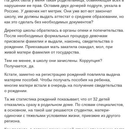
На днях была у меня такая родительница, обвиняющая всех в
нарушении ее прав. Оставив двух дочерей подруге, уехала в
Россию. У девочек нет метрик. Они уже вот-вот закончат
школу, им должны выдать аттестат о среднем образовании, но
как это сделать без необходимых документов?
Директор школы обратилась в органы опеки и попечительства.
После необходимых формальных процедур девочкам
присвоили фамилии и выдали, наконец, свидетельства о
рождении. Приехавшая мать закатила скандал, мол, при
живой матери фамилия от государства.
Тем не менее, в школу они зачислены. Коррупция?
Получается, да.
Кстати, заметно на регистрацию рождений повлияла выдача
матерям пособий. Чтобы получать пособия на ребенка,
многие матери встали в очередь на получение свидетельства
о рождении.
Та же статистика рождений показывает, что от 32 детей
отказались сразу в родильном доме. По словам специалистов,
в основном, на такой шаг решаются студентки, матери-
одиночки с тяжелыми условиями жизни, приезжие из другого
региона.