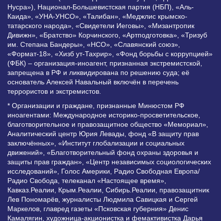
Нусра»), Национал-Большевистская партия (НБП), «Аль-
Каида», «УНА-УНСО», «Талибан», «Меджлис крымско-
татарского народа», «Свидетели Иеговы», «Мизантропик
Дивижн», «Братство» Корчинского, «Артподготовка», «Тризуб
им. Степана Бандеры», «НСО», «Славянский союз»,
«Формат-18», «Хизб ут-Тахрир», «Фонд борьбы с коррупцией»
(ФБК) – организация-иноагент, признанная экстремистской,
запрещена в РФ и ликвидирована по решению суда; её
основатель Алексей Навальный включён в перечень
террористов и экстремистов.
* Организации и граждане, признанные Минюстом РФ
иноагентами: Международное историко-просветительское,
благотворительное и правозащитное общество «Мемориал»,
Аналитический центр Юрия Левады, фонд «В защиту прав
заключённых», «Институт глобализации и социальных
движений», «Благотворительный фонд охраны здоровья и
защиты прав граждан», «Центр независимых социологических
исследований», Голос Америки, Радио Свободная Европа/
Радио Свобода, телеканал «Настоящее время»,
Кавказ.Реалии, Крым.Реалии, Сибирь.Реалии, правозащитник
Лев Пономарёв, журналисты Людмила Савицкая и Сергей
Маркелов, главред газеты «Псковская губерния» Денис
Камалягин, художница-акционистка и фемактивистка Дарья