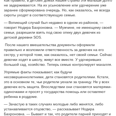
Как правило, в детских домах нашей страны эти малыши долго
не задерживаются. На их усыновление или удочерение уже
заранее сформирована очередь. Но, как оказалось, не всегда
сироты уходят в соответствующую семью.
— Вопиющий случай был недавно в одном из районов, —
говорит Нодира Бахроновна. — Мужчине, не имеющему своей
семьи, разрешили взять под свою опеку двух девочек из
детской деревни SOS.
После нашего вмешательства документы оформили
правильно и возложили ответственность за девочек на его
сестру, у которой тоже, как оказалось, нет своей семьи. Сейчас
девочки ходят в школу, живут все вместе. У удочеривших
большой сад, хозяйство. Теперь семью контролирует махалля.
Упрямые факты показывают, как будучи
несовершеннолетними, дети становятся родителями. Кстати,
это в основном те, чьи родители уехали за границу. Не у всех
девочек есть защита. Впоследствии они становятся матерями-
одиночками и просят у государства помощь или оставляют
ребенка в роддоме.
— Зачастую в таких случаях молодые либо женятся, либо
устанавливается отцовство, — рассказывает Нодира
Бахроновна. — Бывает и так, что родители парней приходят и