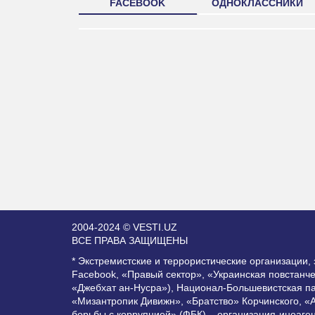
FACEBOOK
ОДНОКЛАССНИКИ
2004-2024 © VESTI.UZ
ВСЕ ПРАВА ЗАЩИЩЕНЫ
* Экстремистские и террористические организации
Facebook, «Правый сектор», «Украинская повстанч
«Джебхат ан-Нусра»), Национал-Большевистская п
«Мизантропик Дивижн», «Братство» Корчинского, «
борьбы с коррупцией» (ФБК) – организация-иноаге