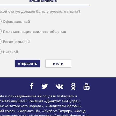
ВАШЕ МНЕНИЕ
акой статус должен быть у русского языка?
Официальный
Язык межнационального общения
Региональный
Никакой
итоги
ta и принадлежащие ей соцсети Instagram и
ат Фатх аш-Шам» (бывшая «Джабхат ан-Нусра»,
мско-татарского народа», «Свидетели Иеговы»,
ий союз», «Формат-18», «Хизб ут-Тахрир», «Фонд
по решению суда; её основатель Алексей Навальный