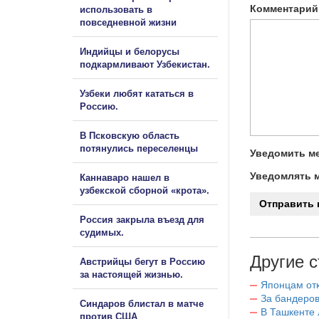
Комментарий
использовать в
повседневной жизни
Индийцы и белорусы
подкармливают Узбекистан.
Узбеки любят кататься в
Россию.
В Псковскую область
потянулись переселенцы
Уведомить ме
Уведомлять м
Каннаваро нашел в
узбекской сборной «крота».
Россия закрыла въезд для
судимых.
Другие с
Австрийцы бегут в Россию
за настоящей жизнью.
Японцам отк
За бандеров
Синдаров блистал в матче
В Ташкенте 
против США