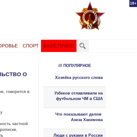
18+
ОРОВЬЕ
СПОРТ
ВАШЕ ПРАВО
/// ПОПУЛЯРНОЕ
ЛЬСТВО О
Хозяйка русского слова
е, говорится в
Узбеков отлавливали на
футбольном ЧМ в США
му
Что показывают делом
Азиза Хакимова
ность частной
рописке,
ть
Люди с руками в России