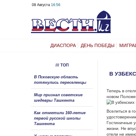
08 Августа
16:56
ДИАСПОРА
ДЕНЬ ПОБЕДЫ
МИГРА
/// ТОП
В УЗБЕК
В Псковскую область
потянулись переселенцы
Теперь в отеля
Мир признал советские
новом Положен
шедевры Ташкента
Вселиться в г
Как отметили 160-летие
удостоверению
первой русской школы
Гостиничные у
Ташкента
жизни. Не впу
отели не имею