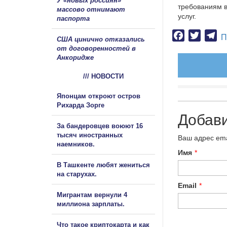
У «новых россиян»
требованиям в
массово отнимают
услуг.
паспорта
Facebook
Twitter
Te
П
США цинично отказались
от договоренностей в
Анкоридже
/// НОВОСТИ
Японцам откроют остров
Рихарда Зорге
Добав
За бандеровцев воюют 16
тысяч иностранных
Ваш адрес ema
наемников.
Имя
*
В Ташкенте любят жениться
на старухах.
Email
*
Мигрантам вернули 4
миллиона зарплаты.
Что такое криптокарта и как