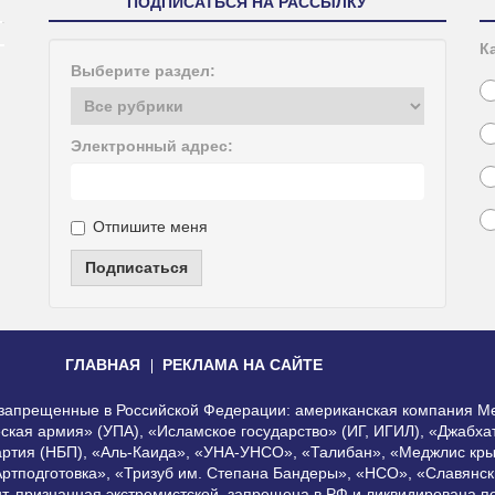
ПОДПИСАТЬСЯ НА РАССЫЛКУ
К
Выберите раздел:
Электронный адрес:
Отпишите меня
Подписаться
ГЛАВНАЯ
РЕКЛАМА НА САЙТЕ
, запрещенные в Российской Федерации: американская компания Me
еская армия» (УПА), «Исламское государство» (ИГ, ИГИЛ), «Джабх
артия (НБП), «Аль-Каида», «УНА-УНСО», «Талибан», «Меджлис кры
Артподготовка», «Тризуб им. Степана Бандеры», «НСО», «Славянск
нт, признанная экстремистской, запрещена в РФ и ликвидирована 