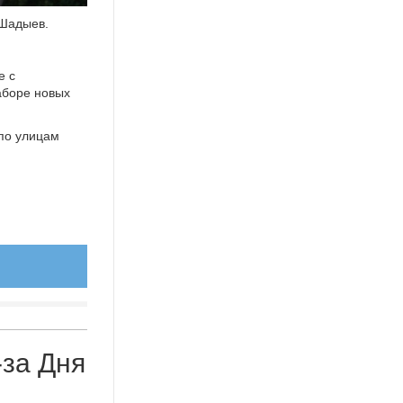
 Шадыев.
е с
аборе новых
по улицам
-за Дня