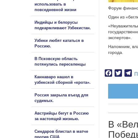
использовать в
Форум финанс
повседневной жизни
Один из «бегл
Индийцы и белорусы
«Неуважительн
подкармливают Узбекистан.
государственн
экспертов».
Узбеки любят кататься в
Россию.
Напомним, вла
города.
В Псковскую область
потянулись переселенцы
Facebook
Twitter
Te
П
Каннаваро нашел в
узбекской сборной «крота».
Россия закрыла въезд для
судимых.
Австрийцы бегут в Россию
за настоящей жизнью.
В «Вел
Синдаров блистал в матче
Побед
против США