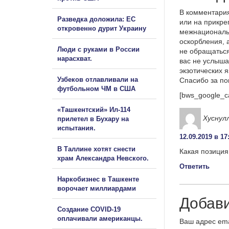
В комментария
Разведка доложила: ЕС
или на прикре
откровенно дурит Украину
межнациональ
оскорбления, 
Люди с руками в России
не обращаться
нарасхват.
вас не услыша
экзотических 
Узбеков отлавливали на
Спасибо за п
футбольном ЧМ в США
[bws_google_c
«Ташкентский» Ил-114
Хуснул
прилетел в Бухару на
испытания.
12.09.2019 в 17
В Таллине хотят снести
Какая позиция
храм Александра Невского.
Ответить
Наркобизнес в Ташкенте
ворочает миллиардами
Добав
Создание COVID-19
оплачивали американцы.
Ваш адрес ema