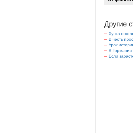
Другие с
Хунта поста
В честь пр
Урок истори
В Германии
Если зараст