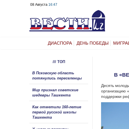
08 Августа
16:47
ДИАСПОРА
ДЕНЬ ПОБЕДЫ
МИГРА
/// ТОП
В Псковскую область
В «В
потянулись переселенцы
Десять молод
Мир признал советские
организацию «
шедевры Ташкента
поддержки реф
Как отметили 160-летие
первой русской школы
Ташкента