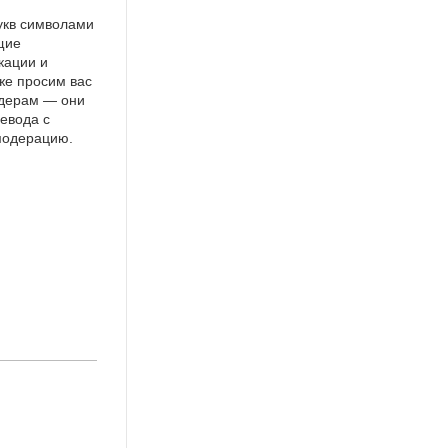
укв символами
щие
кации и
же просим вас
идерам — они
евода с
 модерацию.