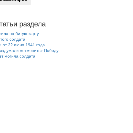
татьи раздела
вила на битую карту
остого солдата
и от 22 июня 1941 года
 задумали «отменить» Победу
ет могила солдата