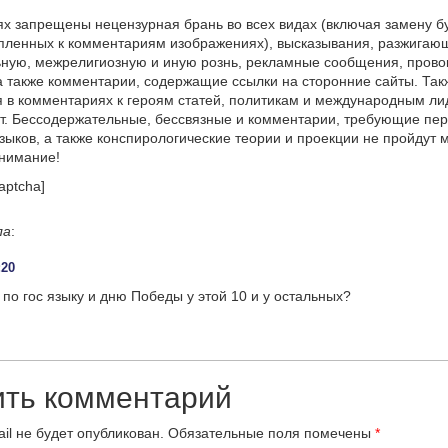
х запрещены нецензурная брань во всех видах (включая замену б
пленных к комментариям изображениях), высказывания, разжигаю
ную, межрелигиозную и иную рознь, рекламные сообщения, прово
а также комментарии, содержащие ссылки на сторонние сайты. Так
 в комментариях к героям статей, политикам и международным л
т. Бессодержательные, бессвязные и комментарии, требующие пер
языков, а также конспирологические теории и проекции не пройдут
онимание!
aptcha]
ла
:
:20
 по гос языку и дню Победы у этой 10 и у остальных?
ить комментарий
il не будет опубликован.
Обязательные поля помечены
*