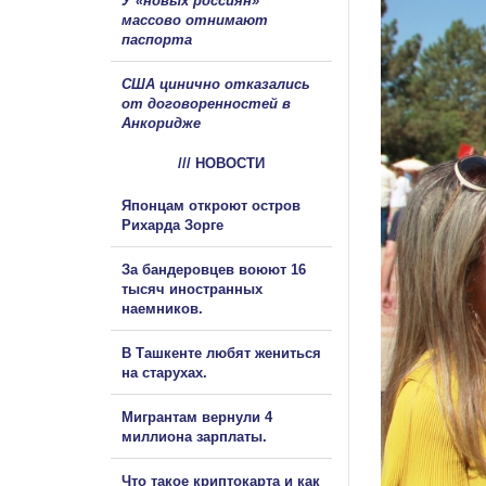
У «новых россиян»
массово отнимают
паспорта
США цинично отказались
от договоренностей в
Анкоридже
/// НОВОСТИ
Японцам откроют остров
Рихарда Зорге
За бандеровцев воюют 16
тысяч иностранных
наемников.
В Ташкенте любят жениться
на старухах.
Мигрантам вернули 4
миллиона зарплаты.
Что такое криптокарта и как