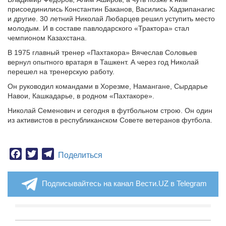
присоединились Константин Баканов, Васились Хадзипанагис
и другие. 30 летний Николай Любарцев решил уступить место
молодым. И в составе павлодарского «Трактора» стал
чемпионом Казахстана.
В 1975 главный тренер «Пахтакора» Вячеслав Соловьев
вернул опытного вратаря в Ташкент. А через год Николай
перешел на тренерскую работу.
Он руководил командами в Хорезме, Намангане, Сырдарье
Навои, Кашкадарье, в родном «Пахтакоре».
Николай Семенович и сегодня в футбольном строю. Он один
из активистов в республиканском Совете ветеранов футбола.
Facebook
Twitter
Telegram
Поделиться
Подписывайтесь на канал Вести.UZ в Telegram