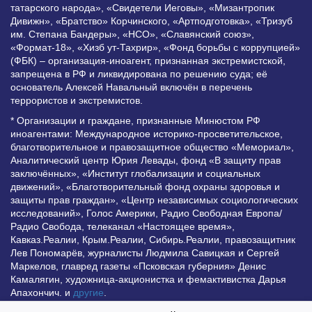
татарского народа», «Свидетели Иеговы», «Мизантропик
Дивижн», «Братство» Корчинского, «Артподготовка», «Тризуб
им. Степана Бандеры», «НСО», «Славянский союз»,
«Формат-18», «Хизб ут-Тахрир», «Фонд борьбы с коррупцией»
(ФБК) – организация-иноагент, признанная экстремистской,
запрещена в РФ и ликвидирована по решению суда; её
основатель Алексей Навальный включён в перечень
террористов и экстремистов.
* Организации и граждане, признанные Минюстом РФ
иноагентами: Международное историко-просветительское,
благотворительное и правозащитное общество «Мемориал»,
Аналитический центр Юрия Левады, фонд «В защиту прав
заключённых», «Институт глобализации и социальных
движений», «Благотворительный фонд охраны здоровья и
защиты прав граждан», «Центр независимых социологических
исследований», Голос Америки, Радио Свободная Европа/
Радио Свобода, телеканал «Настоящее время»,
Кавказ.Реалии, Крым.Реалии, Сибирь.Реалии, правозащитник
Лев Пономарёв, журналисты Людмила Савицкая и Сергей
Маркелов, главред газеты «Псковская губерния» Денис
Камалягин, художница-акционистка и фемактивистка Дарья
Апахончич. и
другие
.