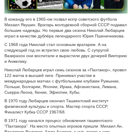
В команду его в 1965-ом позвал мэтр советского футбола
Михаил Якушин. Вратарь молодежной сборной СССР подавал
большие надежды. Но первые два сезона Николай Любарцев
играл в качестве дублёра легендарного Юрия Пшеничникова.
С 1968 года Николай стал основным вратарем. А на
следующий год он встретил свою любовь. С супругой
Вазирахон они воспитали и вырастили двух дочерей Викторию
и Анжелику.
Николай Любарцев играл семь сезонов за «Пахтакор», провел
122 матча в высшей лиге. Принимал участие в
международных матчах с футбольными клубами Румынии,
Польши, Болгарии, Японии, Ирака, Афганистана, Ливана,
Сьерра-Леона, Кении, Эфиопии, Кубы.
В 1970 году Любарцев окончил Ташкентский институт
физической культуры и спорта. Мастер спорта СССР,
Финалист Кубка СССР 1967/68.
В 1971 году начался процесс обновления ташкентского
“Пахтакора”. На место опытных игроков пришли Михаил Ан,
Владимир Федоров, Алим Аширов, а чуть позже к ним