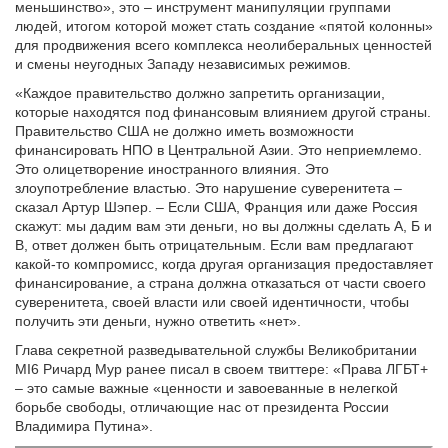
меньшинство», это – инструмент манипуляции группами
людей, итогом которой может стать создание «пятой колонны»
для продвижения всего комплекса неолиберальных ценностей
и смены неугодных Западу независимых режимов.
«Каждое правительство должно запретить организации,
которые находятся под финансовым влиянием другой страны.
Правительство США не должно иметь возможности
финансировать НПО в Центральной Азии. Это неприемлемо.
Это олицетворение иностранного влияния. Это
злоупотребление властью. Это нарушение суверенитета –
сказал Артур Шэпер. – Если США, Франция или даже Россия
скажут: мы дадим вам эти деньги, но вы должны сделать А, Б и
В, ответ должен быть отрицательным. Если вам предлагают
какой-то компромисс, когда другая организация предоставляет
финансирование, а страна должна отказаться от части своего
суверенитета, своей власти или своей идентичности, чтобы
получить эти деньги, нужно ответить «нет».
Глава секретной разведывательной службы Великобритании
MI6 Ричард Мур ранее писал в своем твиттере: «Права ЛГБТ+
– это самые важные «ценности и завоеванные в нелегкой
борьбе свободы, отличающие нас от президента России
Владимира Путина».