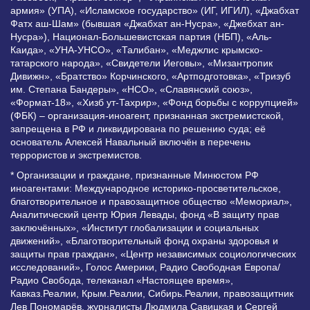
армия» (УПА), «Исламское государство» (ИГ, ИГИЛ), «Джабхат
Фатх аш-Шам» (бывшая «Джабхат ан-Нусра», «Джебхат ан-
Нусра»), Национал-Большевистская партия (НБП), «Аль-
Каида», «УНА-УНСО», «Талибан», «Меджлис крымско-
татарского народа», «Свидетели Иеговы», «Мизантропик
Дивижн», «Братство» Корчинского, «Артподготовка», «Тризуб
им. Степана Бандеры», «НСО», «Славянский союз»,
«Формат-18», «Хизб ут-Тахрир», «Фонд борьбы с коррупцией»
(ФБК) – организация-иноагент, признанная экстремистской,
запрещена в РФ и ликвидирована по решению суда; её
основатель Алексей Навальный включён в перечень
террористов и экстремистов.
* Организации и граждане, признанные Минюстом РФ
иноагентами: Международное историко-просветительское,
благотворительное и правозащитное общество «Мемориал»,
Аналитический центр Юрия Левады, фонд «В защиту прав
заключённых», «Институт глобализации и социальных
движений», «Благотворительный фонд охраны здоровья и
защиты прав граждан», «Центр независимых социологических
исследований», Голос Америки, Радио Свободная Европа/
Радио Свобода, телеканал «Настоящее время»,
Кавказ.Реалии, Крым.Реалии, Сибирь.Реалии, правозащитник
Лев Пономарёв, журналисты Людмила Савицкая и Сергей