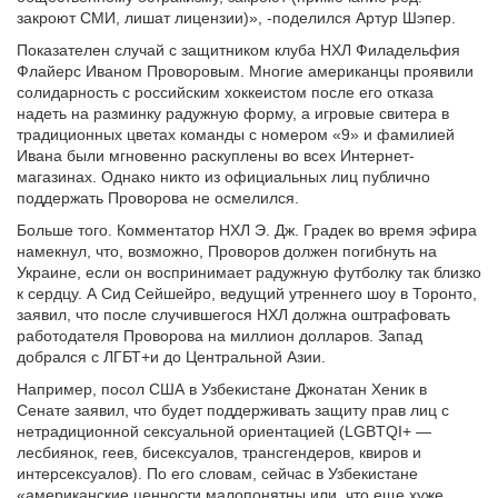
закроют СМИ, лишат лицензии)», -поделился Артур Шэпер.
Показателен случай с защитником клуба НХЛ Филадельфия
Флайерс Иваном Проворовым. Многие американцы проявили
солидарность с российским хоккеистом после его отказа
надеть на разминку радужную форму, а игровые свитера в
традиционных цветах команды с номером «9» и фамилией
Ивана были мгновенно раскуплены во всех Интернет-
магазинах. Однако никто из официальных лиц публично
поддержать Проворова не осмелился.
Больше того. Комментатор НХЛ Э. Дж. Градек во время эфира
намекнул, что, возможно, Проворов должен погибнуть на
Украине, если он воспринимает радужную футболку так близко
к сердцу. А Сид Сейшейро, ведущий утреннего шоу в Торонто,
заявил, что после случившегося НХЛ должна оштрафовать
работодателя Проворова на миллион долларов. Запад
добрался с ЛГБТ+и до Центральной Азии.
Например, посол США в Узбекистане Джонатан Хеник в
Сенате заявил, что будет поддерживать защиту прав лиц с
нетрадиционной сексуальной ориентацией (LGBTQI+ —
лесбиянок, геев, бисексуалов, трансгендеров, квиров и
интерсексуалов). По его словам, сейчас в Узбекистане
«американские ценности малопонятны или, что еще хуже,