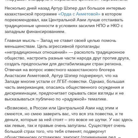
Несколько дней назад Артур Шэпер дал большое интервью
казахстанской программе
«Орда с Ахметовой»
в котором
порекомендовал, как Центральной Азии лучше отстаивать
традиционные ценности в условиях засилия НПО и НКО с
западным финансированием.
Главная мысль – Запад не ставит своей целью помочь
меньшинствам. Цель агрессивной пропаганды
«нетрадиционных отношений» — расколоть традиционное
общество, настроить разные части народа друг против друга,
создать предпосылки для дестабилизации стран региона.
Отвечая на вопрос известного казахстанского блогера
Анастасии Ахметовой, Артур Шэпер подчеркнул, что на
Западе многие устали от ЛГБТ-повестки. Однако, большая
часть американцев, опасаясь общественного осуждения и
дискриминации, предпочитает скрывать свои взгляды и не
высказываться публично по «радужной» тематике.
«Возможно, в России или Центральной Азии над этим и
смеются, но смею заверить вас, что вся эта повестка, и те
деньги, которые за ней стоят – это вовсе не шутки. У нас здесь
как левые, так и правые очень запуганы. Существует очень
большой страх того, что тебя отменят, подвергнут
общественному остракизму, закроют (примечание ред. –