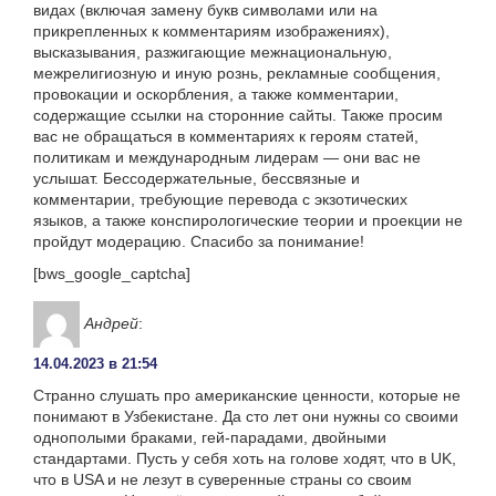
видах (включая замену букв символами или на
прикрепленных к комментариям изображениях),
высказывания, разжигающие межнациональную,
межрелигиозную и иную рознь, рекламные сообщения,
провокации и оскорбления, а также комментарии,
содержащие ссылки на сторонние сайты. Также просим
вас не обращаться в комментариях к героям статей,
политикам и международным лидерам — они вас не
услышат. Бессодержательные, бессвязные и
комментарии, требующие перевода с экзотических
языков, а также конспирологические теории и проекции не
пройдут модерацию. Спасибо за понимание!
[bws_google_captcha]
Андрей
:
14.04.2023 в 21:54
Странно слушать про американские ценности, которые не
понимают в Узбекистане. Да сто лет они нужны со своими
однополыми браками, гей-парадами, двойными
стандартами. Пусть у себя хоть на голове ходят, что в UK,
что в USA и не лезут в суверенные страны со своим