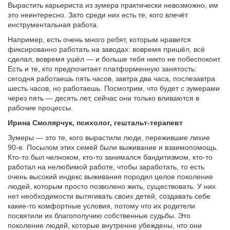
Вырастить карьериста из зумера практически невозможно, им
это неинтересно. Зато среди них есть те, кого влечёт
инструментальная работа.
Например, есть очень много ребят, которым нравится
фиксированно работать на заводах: вовремя пришёл, всё
сделал, вовремя ушёл — и больше тебя никто не побеспокоит.
Есть и те, кто предпочитает платформенную занятость:
сегодня работаешь пять часов, завтра два часа, послезавтра
шесть часов, но работаешь. Посмотрим, что будет с зумерами
через пять — десять лет, сейчас они только вливаются в
рабочие процессы.
Ирина Смолярчук, психолог, гештальт-терапевт
Зумеры — это те, кого вырастили люди, пережившие лихие
90-е. Посылом этих семей были выживание и взаимопомощь.
Кто-то был челноком, кто-то занимался бандитизмом, кто-то
работал на нелюбимой работе, чтобы заработать, то есть
очень высокий индекс выживания породил целое поколение
людей, которым просто позволено жить, существовать. У них
нет необходимости вытягивать своих детей, создавать себе
какие-то комфортные условия, потому что их родители
посвятили их благополучию собственные судьбы. Это
поколение людей, которые внутренне убеждены, что они