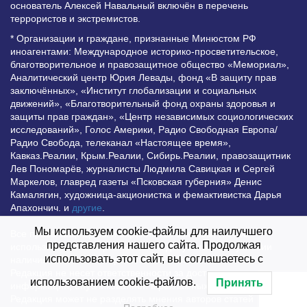
основатель Алексей Навальный включён в перечень
террористов и экстремистов.
* Организации и граждане, признанные Минюстом РФ
иноагентами: Международное историко-просветительское,
благотворительное и правозащитное общество «Мемориал»,
Аналитический центр Юрия Левады, фонд «В защиту прав
заключённых», «Институт глобализации и социальных
движений», «Благотворительный фонд охраны здоровья и
защиты прав граждан», «Центр независимых социологических
исследований», Голос Америки, Радио Свободная Европа/
Радио Свобода, телеканал «Настоящее время»,
Кавказ.Реалии, Крым.Реалии, Сибирь.Реалии, правозащитник
Лев Пономарёв, журналисты Людмила Савицкая и Сергей
Маркелов, главред газеты «Псковская губерния» Денис
Камалягин, художница-акционистка и фемактивистка Дарья
Апахончич. и
другие
.
Мы используем cookie-файлы для наилучшего
Все права защищены и охраняются законом. Любое
представления нашего сайта. Продолжая
использование материалов сайта допустимо при условии
использовать этот сайт, вы соглашаетесь с
наличия активной гиперссылки на Vesti.UZ.
Редакция не несет ответственности за достоверность
использованием cookie-файлов.
Принять
информации, опубликованной в рекламных объявлениях.
Редакция может не разделять мнения авторов статей