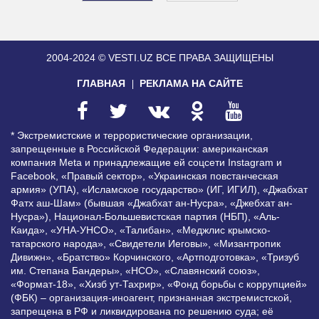
2004-2024 © VESTI.UZ
ВСЕ ПРАВА ЗАЩИЩЕНЫ
ГЛАВНАЯ
РЕКЛАМА НА САЙТЕ
* Экстремистские и террористические организации,
запрещенные в Российской Федерации: американская
компания Meta и принадлежащие ей соцсети Instagram и
Facebook, «Правый сектор», «Украинская повстанческая
армия» (УПА), «Исламское государство» (ИГ, ИГИЛ), «Джабхат
Фатх аш-Шам» (бывшая «Джабхат ан-Нусра», «Джебхат ан-
Нусра»), Национал-Большевистская партия (НБП), «Аль-
Каида», «УНА-УНСО», «Талибан», «Меджлис крымско-
татарского народа», «Свидетели Иеговы», «Мизантропик
Дивижн», «Братство» Корчинского, «Артподготовка», «Тризуб
им. Степана Бандеры», «НСО», «Славянский союз»,
«Формат-18», «Хизб ут-Тахрир», «Фонд борьбы с коррупцией»
(ФБК) – организация-иноагент, признанная экстремистской,
запрещена в РФ и ликвидирована по решению суда; её