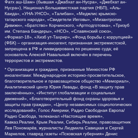
Фатх аш-Шам» (бывшая «Джабхат ан-Нусра», «Джебхат ан-
Нусра»), Национал-Большевистская партия (НБП), «Аль-
Каида», «УНА-УНСО», «Талибан», «Меджлис крымско-
татарского народа», «Свидетели Иеговы», «Мизантропик
Дивижн», «Братство» Корчинского, «Артподготовка», «Тризуб
им. Степана Бандеры», «НСО», «Славянский союз»,
«Формат-18», «Хизб ут-Тахрир», «Фонд борьбы с коррупцией»
(ФБК) – организация-иноагент, признанная экстремистской,
запрещена в РФ и ликвидирована по решению суда; её
основатель Алексей Навальный включён в перечень
террористов и экстремистов.
* Организации и граждане, признанные Минюстом РФ
иноагентами: Международное историко-просветительское,
благотворительное и правозащитное общество «Мемориал»,
Аналитический центр Юрия Левады, фонд «В защиту прав
заключённых», «Институт глобализации и социальных
движений», «Благотворительный фонд охраны здоровья и
защиты прав граждан», «Центр независимых социологических
исследований», Голос Америки, Радио Свободная Европа/
Радио Свобода, телеканал «Настоящее время»,
Кавказ.Реалии, Крым.Реалии, Сибирь.Реалии, правозащитник
Лев Пономарёв, журналисты Людмила Савицкая и Сергей
Маркелов, главред газеты «Псковская губерния» Денис