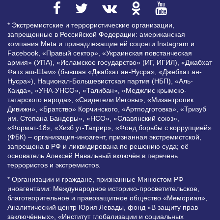
* Экстремистские и террористические организации,
запрещенные в Российской Федерации: американская
компания Meta и принадлежащие ей соцсети Instagram и
Facebook, «Правый сектор», «Украинская повстанческая
армия» (УПА), «Исламское государство» (ИГ, ИГИЛ), «Джабхат
Фатх аш-Шам» (бывшая «Джабхат ан-Нусра», «Джебхат ан-
Нусра»), Национал-Большевистская партия (НБП), «Аль-
Каида», «УНА-УНСО», «Талибан», «Меджлис крымско-
татарского народа», «Свидетели Иеговы», «Мизантропик
Дивижн», «Братство» Корчинского, «Артподготовка», «Тризуб
им. Степана Бандеры», «НСО», «Славянский союз»,
«Формат-18», «Хизб ут-Тахрир», «Фонд борьбы с коррупцией»
(ФБК) – организация-иноагент, признанная экстремистской,
запрещена в РФ и ликвидирована по решению суда; её
основатель Алексей Навальный включён в перечень
террористов и экстремистов.
* Организации и граждане, признанные Минюстом РФ
иноагентами: Международное историко-просветительское,
благотворительное и правозащитное общество «Мемориал»,
Аналитический центр Юрия Левады, фонд «В защиту прав
заключённых», «Институт глобализации и социальных