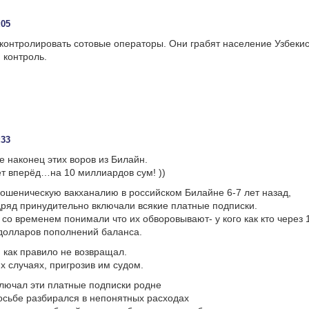
:05
контролировать сотовые операторы. Они грабят население Узбеки
 контроль.
:33
 наконец этих воров из Билайн.
ет вперёд…на 10 миллиардов сум! ))
ошеническую вакханалию в российском Билайне 6-7 лет назад,
дряд принудительно включали всякие платные подписки.
 со временем понимали что их обворовывают- у кого как кто через
 долларов пополнений баланса.
 как правило не возвращал.
их случаях, пригрозив им судом.
лючал эти платные подписки родне
росьбе разбирался в непонятных расходах