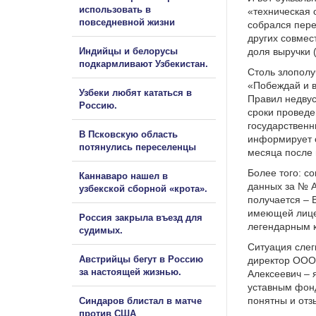
использовать в
«техническая 
повседневной жизни
собрался перел
других совмес
Индийцы и белорусы
доля выручки 
подкармливают Узбекистан.
Столь злополу
«Побеждай и вы
Узбеки любят кататься в
Правил недвус
Россию.
сроки проведе
государственн
В Псковскую область
информирует о
потянулись переселенцы
месяца после 
Более того: с
Каннаваро нашел в
данных за № A
узбекской сборной «крота».
получается – 
имеющей лицен
Россия закрыла въезд для
легендарным 
судимых.
Ситуация слег
Австрийцы бегут в Россию
директор ООО 
за настоящей жизнью.
Алексеевич –
уставным фонд
понятны и отз
Синдаров блистал в матче
против США