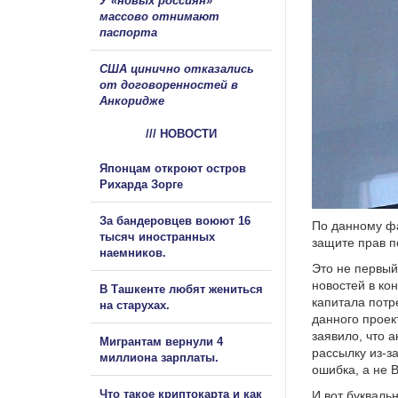
У «новых россиян»
массово отнимают
паспорта
США цинично отказались
от договоренностей в
Анкоридже
/// НОВОСТИ
Японцам откроют остров
Рихарда Зорге
За бандеровцев воюют 16
По данному фа
тысяч иностранных
защите прав п
наемников.
Это не первый
новостей в ко
В Ташкенте любят жениться
капитала потр
на старухах.
данного проек
заявило, что 
Мигрантам вернули 4
рассылку из-з
миллиона зарплаты.
ошибка, а не B
Что такое криптокарта и как
И вот букваль