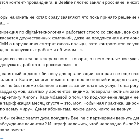
ется контент-провайдинга, в Beeline плотно заняли россияне, никог
»
оры начинать не хотят, сразу заявляют, что пока принято решение 
ра…»
ирекция по digital-технологиям работают строго со своими, все сх
 касается дружественных компаний, даже на предписания антимон
СМИ о нарушениях смотрят сквозь пальцы, зато контрагентов «с ул
од не подпускать к работе и объемам…»
екции ссылаются на генерального – говорят, от него есть четкое ука
 допускать, работать с россиянами…»
ь, занятный подход к бизнесу для организации, которая все еще нах
олистов. Кстати, многие помнят еще прошлогодний инцидент с акц
 Beeline был прямо обвинен в навязывании платных услуг. Тогда рег
иарды сумов, изъятых у абонентов: видимо, поверили честным зав
маркетингу Хилолы Каримбаевой о том, что подключение людям не
ее тарификация месяц спустя – это, мол, «обычная практика, широк
по всему миру». Денег абонентам, ясное дело, никто не вернул.
тя бы сейчас хватит духа понудить Beeline с партнерами вернуть де
аблуждение клиентам? И штраф наложить, чтоб неповадно было? К
рвали вместе…
шев