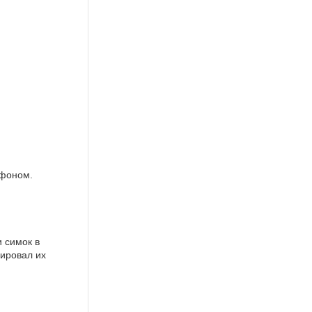
афоном.
 симок в
вировал их