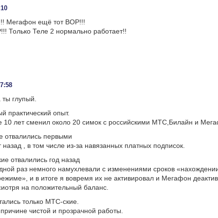
:10
!!! Мегафон ещё тот ВОР!!!
!! Только Теле 2 нормально работает!!
17:58
а ты глупый.
й практический опыт.
е 10 лет сменил около 20 симок с российскими МТС,Билайн и Мег
е отвалились первыми
ет назад , в том числе из-за навязанных платных подписок.
ие отвалились год назад
дной раз немного намухлевали с изменениями сроков «нахождении
ежиме», и в итоге я вовремя их не активировал и Мегафон деакти
сиотря на положительный баланс.
тались только МТС-ские.
причине чистой и прозрачной работы.