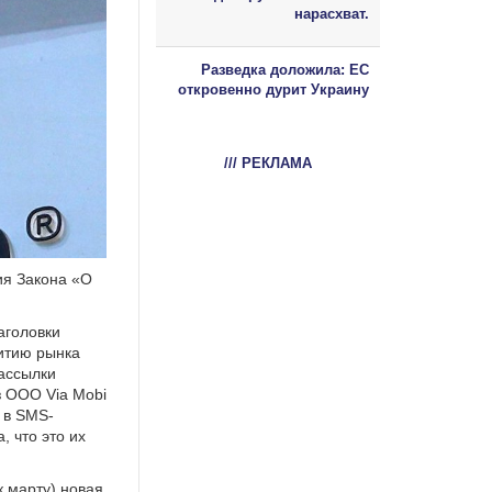
нарасхват.
Разведка доложила: ЕС
откровенно дурит Украину
/// РЕКЛАМА
ия Закона «О
аголовки
витию рынка
рассылки
з ООО Via Mobi
 в SMS-
, что это их
к марту) новая