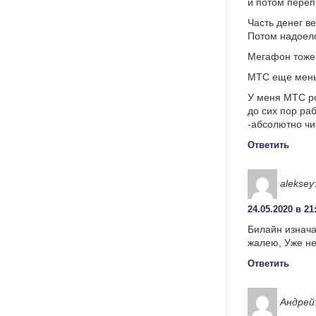
и потом переп
Часть денег ве
Потом надоело
Мегафон тоже 
МТС еще меньш
У меня МТС ро
до сих пор ра
-абсолютно чи
Ответить
aleksey
24.05.2020 в 21
Билайн изначал
жалею, Уже не
Ответить
Андрей