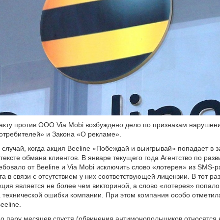
кту против ООО Via Mobi возбуждено дело по признакам нарушен
отребителей» и Закона «О рекламе».
 случай, когда акция Beeline «Побеждай и выигрывай» попадает в з
нтексте обмана клиентов. В январе текущего года Агентство по раз
ебовало от Beeline и Via Mobi исключить слово «лотерея» из SMS-
та в связи с отсутствием у них соответствующей лицензии. В тот ра
акция является не более чем викториной, а слово «лотерея» попало
а технической ошибки компании. При этом компания особо отметила
eeline.
но пару месяцев спустя (обвинения антимонопольщиков относятся 