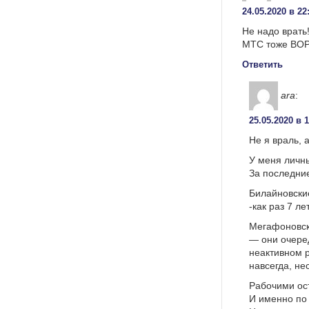
24.05.2020 в 22
Не надо врать
МТС тоже ВОР!
Ответить
ara
:
25.05.2020 в 
Не я враль, 
У меня личны
За последни
Билайновски
-как раз 7 л
Мегафоновск
— они очере
неактивном р
навсегда, не
Рабочими ос
И именно по 