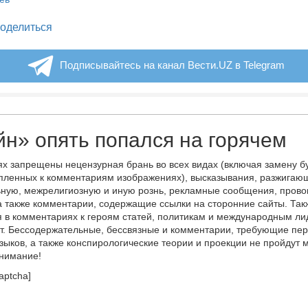
legram
оделиться
Подписывайтесь на канал Вести.UZ в Telegram
н» опять попался на горячем
х запрещены нецензурная брань во всех видах (включая замену б
пленных к комментариям изображениях), высказывания, разжигаю
ную, межрелигиозную и иную рознь, рекламные сообщения, прово
а также комментарии, содержащие ссылки на сторонние сайты. Так
 в комментариях к героям статей, политикам и международным л
т. Бессодержательные, бессвязные и комментарии, требующие пер
языков, а также конспирологические теории и проекции не пройдут
онимание!
aptcha]