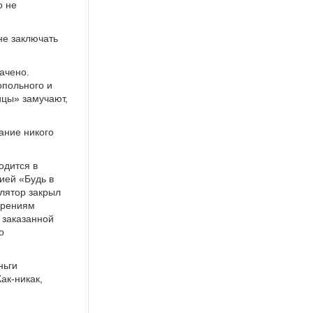
о не
не заключать
вачено.
опольного и
ицы» замучают,
зание никого
одится в
ией «Будь в
улятор закрыл
ерениям
 заказанной
о
ньги
ак-никак,