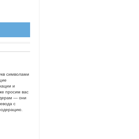
укв символами
щие
кации и
же просим вас
идерам — они
евода с
 модерацию.