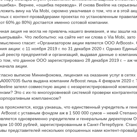
ошибка». Вернее, «ошибка перевода». И снова Beeline на серьезн
ожить вину на Via Mobi, скромно умалчивая о том, что и в этой ак
тных с контент-провайдерами проектах по установленным правила
(от 60% до 80%) достается именно сотовой компании.
чная акция не могла не привлечь нашего внимания, и мы зашли на
игрывай». Что любопытно: на сайте нет ни слова о Via Mobi, зато п
мысленно гласит: «Организатором акции является ООО ArBoost».
ния акции: с 11 ноября 2019 г. по 31 декабря 2020 г. Однако Едины
ый реестр предприятий и организаций, выдавая данные о компании
 том, что данное ООО зарегистрировано 28 декабря 2019 г. – аж ч
начала акции.
огласно выписке Мининфокома, лицензия на оказание услуг в сетях
A0007035 была выдана компании ArBoost лишь 4 февраля 2020 г. Т
Beeline затеял совместную акцию с незарегистрированной компание
зии? Это с их-то многоуровневой системой проверки контрагенто
корпоративным комплаенсом?
ка проясняется, когда узнаешь, что единственный учредитель и ге
ArBoost с уставным фондом аж в 1 500 000 сумов – некий Степан
 является одновременно учредителем и генеральным директором О
ом 10 000 рублей, зарегистрированным в Санкт-Петербурге. Стан
ывы представителей нескольких опрошенных нами контент-провайд