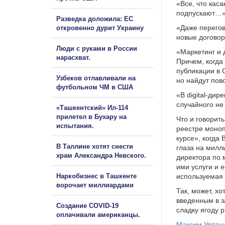
«Все, что каса
подпускают…
Разведка доложила: ЕС
«Даже перегов
откровенно дурит Украину
новые догово
Люди с руками в России
«Маркетинг и д
нарасхват.
Причем, когда
публикации в 
Узбеков отлавливали на
но найдут пов
футбольном ЧМ в США
«В digital-дир
случайного не
«Ташкентский» Ил-114
прилетел в Бухару на
Что и говорит
испытания.
реестре моноп
курсе», когда
В Таллине хотят снести
глаза на милл
храм Александра Невского.
директора по 
ими услуги и 
Наркобизнес в Ташкенте
используемая 
ворочает миллиардами
Так, может, хо
введенным в з
Создание COVID-19
сладку ягоду 
оплачивали американцы.
Максим Урта