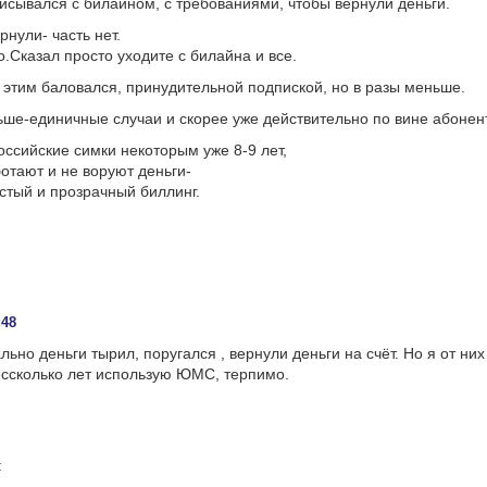
исывался с билайном, с требованиями, чтобы вернули деньги.
рнули- часть нет.
.Сказал просто уходите с билайна и все.
этим баловался, принудительной подпиской, но в разы меньше.
е-единичные случаи и скорее уже действительно по вине абонен
ссийские симки некоторым уже 8-9 лет,
ботают и не воруют деньги-
стый и прозрачный биллинг.
:
:48
ьно деньги тырил, поругался , вернули деньги на счёт. Но я от них
ссколько лет использую ЮМС, терпимо.
: