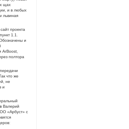
ых щах
ции, и в любых
м львиная
 сайт проекта
ункт 1.1.
 Обозначены и
й
 ArBoost,
ерез полтора
 передачи
ак что же
й, не
в и
неральный
ов Валерий
ОО «Арбуст» с
овятся
еров: