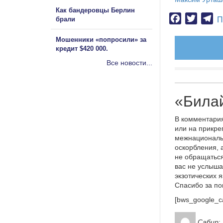
Как бандеровцы Берлин
Facebook
Twitter
Te
брали
П
Мошенники «попросили» за
кредит $420 000.
Все новости...
«Билай
В комментария
или на прикре
межнациональ
оскорбления, 
не обращаться
вас не услыша
экзотических 
Спасибо за п
[bws_google_c
Сабир
: