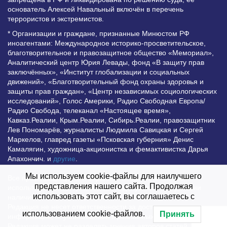
основатель Алексей Навальный включён в перечень
террористов и экстремистов.
* Организации и граждане, признанные Минюстом РФ
иноагентами: Международное историко-просветительское,
благотворительное и правозащитное общество «Мемориал»,
Аналитический центр Юрия Левады, фонд «В защиту прав
заключённых», «Институт глобализации и социальных
движений», «Благотворительный фонд охраны здоровья и
защиты прав граждан», «Центр независимых социологических
исследований», Голос Америки, Радио Свободная Европа/
Радио Свобода, телеканал «Настоящее время»,
Кавказ.Реалии, Крым.Реалии, Сибирь.Реалии, правозащитник
Лев Пономарёв, журналисты Людмила Савицкая и Сергей
Маркелов, главред газеты «Псковская губерния» Денис
Камалягин, художница-акционистка и фемактивистка Дарья
Апахончич. и
другие
.
Мы используем cookie-файлы для наилучшего
Все права защищены и охраняются законом. Любое
представления нашего сайта. Продолжая
использование материалов сайта допустимо при условии
использовать этот сайт, вы соглашаетесь с
наличия активной гиперссылки на Vesti.UZ.
Редакция не несет ответственности за достоверность
использованием cookie-файлов.
Принять
информации, опубликованной в рекламных объявлениях.
Редакция может не разделять мнения авторов статей