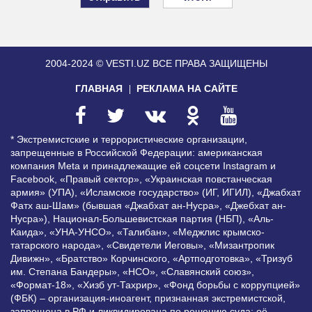
2004-2024 © VESTI.UZ
ВСЕ ПРАВА ЗАЩИЩЕНЫ
ГЛАВНАЯ
РЕКЛАМА НА САЙТЕ
* Экстремистские и террористические организации,
запрещенные в Российской Федерации: американская
компания Meta и принадлежащие ей соцсети Instagram и
Facebook, «Правый сектор», «Украинская повстанческая
армия» (УПА), «Исламское государство» (ИГ, ИГИЛ), «Джабхат
Фатх аш-Шам» (бывшая «Джабхат ан-Нусра», «Джебхат ан-
Нусра»), Национал-Большевистская партия (НБП), «Аль-
Каида», «УНА-УНСО», «Талибан», «Меджлис крымско-
татарского народа», «Свидетели Иеговы», «Мизантропик
Дивижн», «Братство» Корчинского, «Артподготовка», «Тризуб
им. Степана Бандеры», «НСО», «Славянский союз»,
«Формат-18», «Хизб ут-Тахрир», «Фонд борьбы с коррупцией»
(ФБК) – организация-иноагент, признанная экстремистской,
запрещена в РФ и ликвидирована по решению суда; её