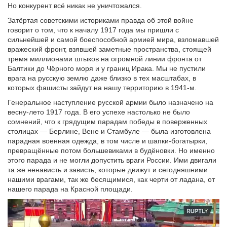
Но конкурент всё никак не уничтожался.
Затёртая советскими историками правда об этой войне
говорит о том, что к началу 1917 года мы пришли с
сильнейшей и самой боеспособной армией мира, взломавшей
вражеский фронт, взявшей заметные пространства, стоящей
тремя миллионами штыков на огромной линии фронта от
Балтики до Чёрного моря и у границ Ирака. Мы не пустили
врага на русскую землю даже близко в тех масштабах, в
которых фашисты зайдут на нашу территорию в 1941-м.
Генеральное наступление русской армии было назначено на
весну-лето 1917 года. В его успехе настолько не было
сомнений, что к грядущим парадам победы в поверженных
столицах — Берлине, Вене и Стамбуле — была изготовлена
парадная военная одежда, в том числе и шапки-богатырки,
превращённые потом большевиками в будёновки. Но именно
этого парада и не могли допустить враги России. Ими двигали
та же ненависть и зависть, которые движут и сегодняшними
нашими врагами, так же бесящимися, как черти от ладана, от
нашего парада на Красной площади.