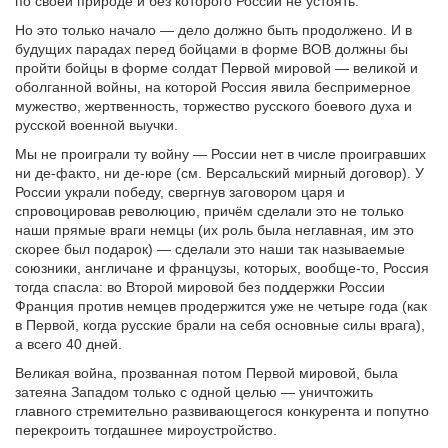
по своей природе и без которого России не устоять.
Но это только начало — дело должно быть продолжено. И в
будущих парадах перед бойцами в форме ВОВ должны бы
пройти бойцы в форме солдат Первой мировой — великой и
оболганной войны, на которой Россия явила беспримерное
мужество, жертвенность, торжество русского боевого духа и
русской военной выучки.
Мы не проиграли ту войну — России нет в числе проигравших
ни де-факто, ни де-юре (см. Версальский мирный договор). У
России украли победу, свергнув заговором царя и
спровоцировав революцию, причём сделали это не только
наши прямые враги немцы (их роль была неглавная, им это
скорее был подарок) — сделали это наши так называемые
союзники, англичане и французы, которых, вообще-то, Россия
тогда спасла: во Второй мировой без поддержки России
Франция против немцев продержится уже не четыре года (как
в Первой, когда русские брали на себя основные силы врага),
а всего 40 дней.
Великая война, прозванная потом Первой мировой, была
затеяна Западом только с одной целью — уничтожить
главного стремительно развивающегося конкурента и попутно
перекроить тогдашнее мироустройство.