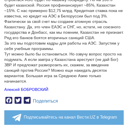
будет казахской. Россия профинансирует ~85%, Казахстан
~15%. С нас примерно $12,75 млрд. Кредитная ставка пока не
известна, но кредит на АЭС в Белоруссии был под 3%.
Фактически за свой счет мы создаем атомную отрасль
Казахстану. Да, это член ЕАЭС и СНГ, но, кстати, не союзного
государства и Донбасс, как мы помним, Казахстан не признает.
Ряд его банков боятся вторичных санкций США.
За это мы подготовим кадры для работы на АЭС. Запустим у
себя учебные программы.
Тут можно было бы остановиться. Но озвучу вопрос просто на
подумать. А если завтра у Казахстана арестуют (не дай Бог)
ЗВР. И предложат разморозить их, скажем, за введение
санкций против России? Можно еще накидать десяток
вариантов. Большая игра за Среднюю Азию только
начинается.
Алексей БОБРОВСКИЙ
Facebook
Twitter
Telegram
Поделиться
Подписывайтесь на канал Вести.UZ в Telegram