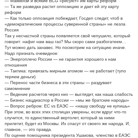
— Маккензи и всякие BCG «рисуют» им карты реформ
— Та же разведка растит оппозицию и дает ей эту карту
реформ
— Как только оппозиция побеждает, Госдеп следит, чтоб в
«демократические процессы суверенной страны» не лезла
Россия
Так у несчастной страны появляется свой чепушило, который
говорит: нафиг нам ваш газ? Мы скоро сами разбогатеем…
Тут можно дать занавес. Но посмотрим на ситуацию иначе.
Надо признать очевидное:
— Энергоплечо России — не гарантия хорошего к нам
отношения
— Тактика: привязать мирным атомом — не работает (тупо
теряем деньги)
— Перенос части бизнеса в эти страны — раздувает
самомнение
— Ведение расчетов через них — выглядит, как наша слабость
— Бизнес нацдиаспор в России — «мы же братские народы»
— Вопрос ребром: ЕС vs ЕАЭС — «нашу свободу не купишь»
При этом, во всех этих столицах уверены, если вдруг что-то
случится, то единственный вертолет, который за ними
прилетит, будет из Москвы. Их спасут от своего же народа. И,
главное, — это правда.
По оценке помощника президента Ушакова, членство в ЕАЭС