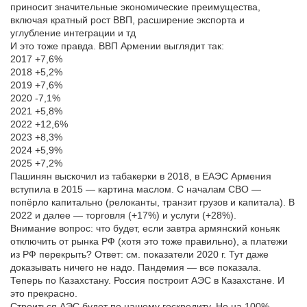
приносит значительные экономические преимущества,
включая кратный рост ВВП, расширение экспорта и
углубление интеграции и тд
И это тоже правда. ВВП Армении выглядит так:
2017 +7,6%
2018 +5,2%
2019 +7,6%
2020 -7,1%
2021 +5,8%
2022 +12,6%
2023 +8,3%
2024 +5,9%
2025 +7,2%
Пашинян выскочил из табакерки в 2018, в ЕАЭС Армения
вступила в 2015 — картина маслом. С началам СВО —
попёрло капитально (релоканты, транзит грузов и капитала). В
2022 и далее — торговля (+17%) и услуги (+28%).
Внимание вопрос: что будет, если завтра армянский коньяк
отключить от рынка РФ (хотя это тоже правильно), а платежи
из РФ перекрыть? Ответ: см. показатели 2020 г. Тут даже
доказывать ничего не надо. Пандемия — все показала.
Теперь по Казахстану. Россия построит АЭС в Казахстане. И
это прекрасно.
Строиться АЭС будет по нашему госкредиту. Но на 100%