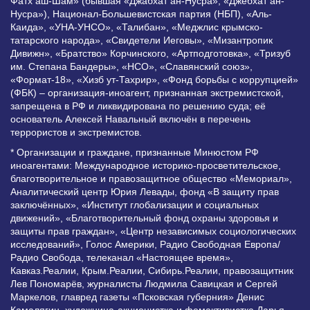
Фатх аш-Шам» (бывшая «Джабхат ан-Нусра», «Джебхат ан-
Нусра»), Национал-Большевистская партия (НБП), «Аль-
Каида», «УНА-УНСО», «Талибан», «Меджлис крымско-
татарского народа», «Свидетели Иеговы», «Мизантропик
Дивижн», «Братство» Корчинского, «Артподготовка», «Тризуб
им. Степана Бандеры», «НСО», «Славянский союз»,
«Формат-18», «Хизб ут-Тахрир», «Фонд борьбы с коррупцией»
(ФБК) – организация-иноагент, признанная экстремистской,
запрещена в РФ и ликвидирована по решению суда; её
основатель Алексей Навальный включён в перечень
террористов и экстремистов.
* Организации и граждане, признанные Минюстом РФ
иноагентами: Международное историко-просветительское,
благотворительное и правозащитное общество «Мемориал»,
Аналитический центр Юрия Левады, фонд «В защиту прав
заключённых», «Институт глобализации и социальных
движений», «Благотворительный фонд охраны здоровья и
защиты прав граждан», «Центр независимых социологических
исследований», Голос Америки, Радио Свободная Европа/
Радио Свобода, телеканал «Настоящее время»,
Кавказ.Реалии, Крым.Реалии, Сибирь.Реалии, правозащитник
Лев Пономарёв, журналисты Людмила Савицкая и Сергей
Маркелов, главред газеты «Псковская губерния» Денис
Камалягин, художница-акционистка и фемактивистка Дарья