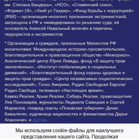
им. Степана Бандеры», «НСО», «Славянский союз»,
«Формат-18», «Хизб ут-Тахрир», «Фонд борьбы с коррупцией»
(ФБК) – организация-иноагент, признанная экстремистской,
запрещена в РФ и ликвидирована по решению суда; её
основатель Алексей Навальный включён в перечень
террористов и экстремистов.
* Организации и граждане, признанные Минюстом РФ
иноагентами: Международное историко-просветительское,
благотворительное и правозащитное общество «Мемориал»,
Аналитический центр Юрия Левады, фонд «В защиту прав
заключённых», «Институт глобализации и социальных
движений», «Благотворительный фонд охраны здоровья и
защиты прав граждан», «Центр независимых социологических
исследований», Голос Америки, Радио Свободная Европа/
Радио Свобода, телеканал «Настоящее время»,
Кавказ.Реалии, Крым.Реалии, Сибирь.Реалии, правозащитник
Лев Пономарёв, журналисты Людмила Савицкая и Сергей
Маркелов, главред газеты «Псковская губерния» Денис
Камалягин, художница-акционистка и фемактивистка Дарья
Апахончич. и
другие
.
Мы используем cookie-файлы для наилучшего
Все права защищены и охраняются законом. Любое
представления нашего сайта. Продолжая
использование материалов сайта допустимо при условии