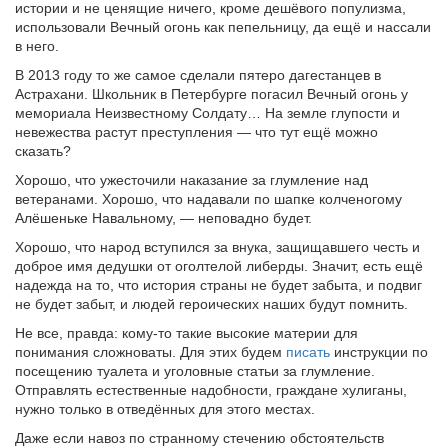
истории и не ценящие ничего, кроме дешёвого популизма,
использовали Вечный огонь как пепельницу, да ещё и нассали
в него.
В 2013 году то же самое сделали пятеро дагестанцев в
Астрахани. Школьник в Петербурге погасил Вечный огонь у
мемориала Неизвестному Солдату… На земле глупости и
невежества растут преступления — что тут ещё можно
сказать?
Хорошо, что ужесточили наказание за глумление над
ветеранами. Хорошо, что надавали по шапке колченогому
Алёшеньке Навальному, — неповадно будет.
Хорошо, что народ вступился за внука, защищавшего честь и
доброе имя дедушки от оголтелой либерды. Значит, есть ещё
надежда на то, что история страны не будет забыта, и подвиг
не будет забыт, и людей героических наших будут помнить.
Не все, правда: кому-то такие высокие материи для
понимания сложноваты. Для этих будем
писать
инструкции по
посещению туалета и уголовные статьи за глумление.
Отправлять естественные надобности, граждане хулиганы,
нужно только в отведённых для этого местах.
Даже если навоз по странному стечению обстоятельств