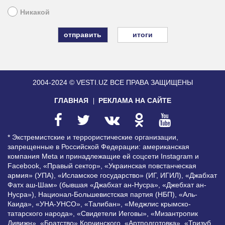
Никакой
итоги
2004-2024 © VESTI.UZ
ВСЕ ПРАВА ЗАЩИЩЕНЫ
ГЛАВНАЯ
РЕКЛАМА НА САЙТЕ
* Экстремистские и террористические организации,
запрещенные в Российской Федерации: американская
компания Meta и принадлежащие ей соцсети Instagram и
Facebook, «Правый сектор», «Украинская повстанческая
армия» (УПА), «Исламское государство» (ИГ, ИГИЛ), «Джабхат
Фатх аш-Шам» (бывшая «Джабхат ан-Нусра», «Джебхат ан-
Нусра»), Национал-Большевистская партия (НБП), «Аль-
Каида», «УНА-УНСО», «Талибан», «Меджлис крымско-
татарского народа», «Свидетели Иеговы», «Мизантропик
Дивижн», «Братство» Корчинского, «Артподготовка», «Тризуб