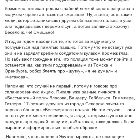
Возможно, питекантропам с чайной ложкой серого вещества в
могучем черепе это кажется смешным. Ну, знаете, есть такие
люди, которые запихивают другим облизанные пальцы в уши
или подкладывают дерьмо в суп, а потом заливисто хохочут.
Весело ж, чё! Смишьно!
И год за годом находятся те, кто готов за мзду малую
поглумиться над памятью павших. Потому что не встанут уже
они и не зарядят крепким солдатским кулаком промеж глаз.
Но забывают граждане эти, что полиция тоже может прийти и
останется им, как этим подозреваемым из Томска и
Оренбурга, робко блеять про «шутку», «я не думал» и
«чётакова».
Напомню, что случай не первый, потому и говорю про
спланированную акцию. Пихали уже разные личности в
«Бессмертный полк» Власова, Бандеру, Геббельса, Гиммлера,
Гитлера. 17-летняя девушка из города Северска зачем-то
порвала баннеры «Бессмертного полка». Но эти случаи — они
не на пустом месте появились, и люди, которым в уши можно
надудеть про «давай пошутим, ачётакова», тоже должны были
вырасти и сформироваться особым образом.
Напомню, что в апреле в Якутске мразоты, не помнящие