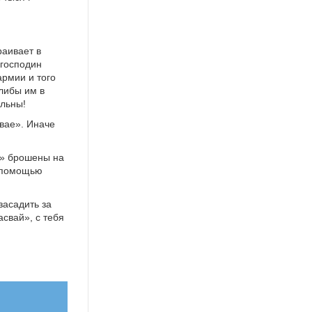
раивает в
 господин
армии и того
алибы им в
ольны!
вае». Иначе
я» брошены на
с помощью
засадить за
свай», с тебя