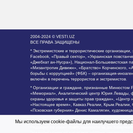
2004-2024 © VESTI.UZ
ВСЕ ПРАВА ЗАЩИЩЕНЫ
* Экстремистские и террористические организации
Facebook, «Правый сектор», «Украинская повстанч
«Джебхат ан-Нусра»), Национал-Большевистская п
«Мизантропик Дивижн», «Братство» Корчинского, «
борьбы с коррупцией» (ФБК) – организация-иноаге
включён в перечень террористов и экстремистов.
* Организации и граждане, признанные Минюстом 
«Мемориал», Аналитический центр Юрия Левады, ф
охраны здоровья и защиты прав граждан», «Центр 
«Настоящее время», Кавказ.Реалии, Крым.Реалии,
«Псковская губерния» Денис Камалягин, художница
Все права защищены и охраняются законом. Любое 
Мы используем cookie-файлы для наилучшего предст
Редакция не несет ответственности за достоверно
Редакция может не разделять мнения авторов стат