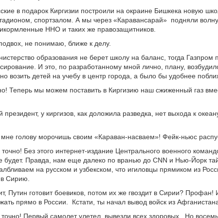
ские в подарок Киргизии построили на окраине Бишкека новую шко
тадионом, спортзалом. А мы через «Каравансарай» подняли волну
икормленные ННО и таких же правозащитников.
подвох, не понимаю, ближе к делу.
истерство образования не берет школу на баланс, тогда Газпром 
ирование. И это, по разработанному мной лично, плану, возбудил
но возить детей на учебу в центр города, а было бы удобнее побли
о! Теперь мы можем поставить в Киргизию наш сжиженный газ вме
 президент, у киргизов, как доложила разведка, нет выхода к океану
 мне голову морочишь своим «Караван-насваем»! Фейк-ньюс распу
 точно! Без этого интернет-издание Центрального военного коман
не будет. Правда, нам еще далеко по вранью до СNN и Нью-Йорк та
албливаем на русском и узбекском, что игиловцы прямиком из Росс
 в Сирию.
т, Путин готовит боевиков, потом их же гвоздит в Сирии? Профан! 
ажать прямо в России. Кстати, ты начал вывод войск из Афганистан
к точно! Первый самолет улетел, вывезли всех здоровых. Но восем