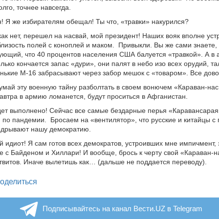
лго, точнее навсегда.
! Я же избирателям обещал! Ты что, «травки» накурился?
ак нет, перешел на насвай, мой президент! Наших вояк вполне уст
лизость полей с коноплей и маком. Привыкли. Вы же сами знаете,
ющий, что 40 процентов населения США балуется «травкой». А в 
лько кончается запас «дури», они палят в небо изо всех орудий, т
нькие М-16 забрасывают через забор мешок с «товаром». Все дов
умай эту военную тайну разболтать в своем вонючем «Караван-нас
автра в армию ломанется, будут проситься в Афганистан.
ет выполнено! Сейчас все самые бездарные перья «Каравансара
по пандемии. Бросаем на «вентилятор», что русские и китайцы 
одрывают нашу демократию.
 идиот! Я сам готов всех демократов, устроивших мне импичмент, 
е с Байденом и Хиллари! И вообще, брось к черту свой «Караван-на
 твитов. Иначе вылетишь как… (дальше не поддается переводу).
legram
оделиться
Подписывайтесь на канал Вести.UZ в Telegram