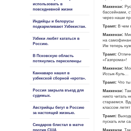
использовать в
Маккензи:
Рус
повседневной жизни
бассейнами, с
через наши пр
Индийцы и белорусы
Трамп:
В чем 
подкармливают Узбекистан.
Маккензи:
Мин
Узбеки любят кататься в
на самофинанс
Россию.
Им теперь нуж
Трамп:
Отличн
В Псковскую область
«Газпрома»!
потянулись переселенцы
Маккензи:
Мой
Каннаваро нашел в
Иссык-Куль…
узбекской сборной «крота».
Трамп:
Что ты
Россия закрыла въезд для
Маккензи:
Так
судимых.
никто читать 
стараемся. Вд
классом летят
Австрийцы бегут в Россию
за настоящей жизнью.
Трамп:
Выходи
пускать или с
Синдаров блистал в матче
Маккензи
. Та
против США