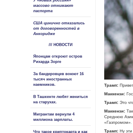
У «новых россиян»
массово отнимают
паспорта
США цинично отказались
от договоренностей в
Анкоридже
/// НОВОСТИ
Японцам откроют остров
Рихарда Зорге
За бандеровцев воюют 16
тысяч иностранных
наемников.
Трамп:
Привет,
Маккензи:
Гос
В Ташкенте любят жениться
на старухах.
Трамп:
Это чт
Маккензи:
Так
Мигрантам вернули 4
Среднюю Азию,
миллиона зарплаты.
«Газпромом».
Трамп:
Ну эти 
Что такое криптокарта и как