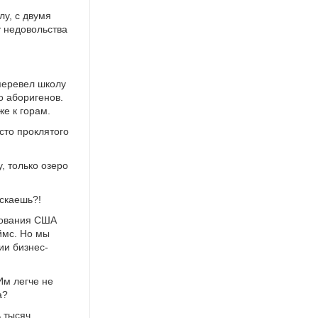
лу, с двумя
 недовольства
перевел школу
о аборигенов.
же к горам.
сто проклятого
, только озеро
скаешь?!
дования США
ймс. Но мы
ии бизнес-
Им легче не
а?
ь тысяч