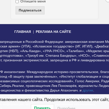
Отпишите меня
Подписаться
ГЛАВНАЯ
РЕКЛАМА НА САЙТЕ
, запрещенные в Российской Федерации: американская компания Me
еская армия» (УПА), «Исламское государство» (ИГ, ИГИЛ), «Джабх
артия (НБП), «Аль-Каида», «УНА-УНСО», «Талибан», «Меджлис кры
Артподготовка», «Тризуб им. Степана Бандеры», «НСО», «Славянск
нт, признанная экстремистской, запрещена в РФ и ликвидирована 
РФ иноагентами: Международное историко-просветительское, благ
онд «В защиту прав заключённых», «Институт глобализации и со
независимых социологических исследований», Голос Америки, Рад
 Сибирь.Реалии, правозащитник Лев Пономарёв, журналисты Людми
-акционистка и фемактивистка Дарья Апахончич. и
другие
.
использование материалов сайта допустимо при условии наличия а
авления нашего сайта. Продолжая использовать этот сайт,
сть информации, опубликованной в рекламных объявлениях.
Принять
Подробнее…
ей