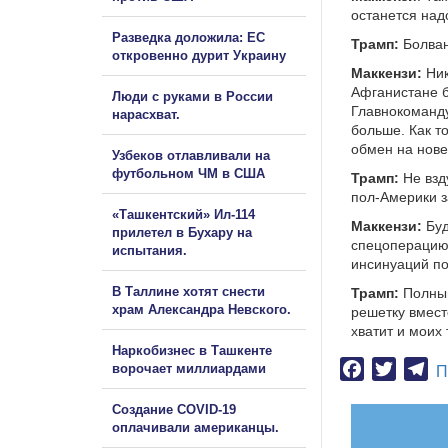
останется надо
Разведка доложила: ЕС
Трамп:
Болван
откровенно дурит Украину
Маккензи:
Ник
Афганистане б
Люди с руками в России
Главнокоманду
нарасхват.
больше. Как то
обмен на нове
Узбеков отлавливали на
футбольном ЧМ в США
Трамп:
Не взд
пол-Америки з
«Ташкентский» Ил-114
Маккензи:
Буд
прилетел в Бухару на
спецоперацию 
испытания.
инсинуаций п
В Таллине хотят снести
Трамп:
Полный
храм Александра Невского.
решетку вмест
хватит и моих
Наркобизнес в Ташкенте
Facebook
Twitter
Te
ворочает миллиардами
П
Создание COVID-19
оплачивали американцы.