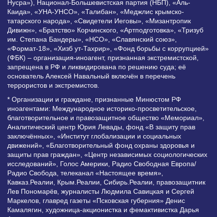
Нусра»), Национал-Большевистская партия (НБП), «Аль-
Каида», «УНА-УНСО», «Талибан», «Меджлис крымско-
татарского народа», «Свидетели Иеговы», «Мизантропик
Дивижн», «Братство» Корчинского, «Артподготовка», «Тризуб
им. Степана Бандеры», «НСО», «Славянский союз»,
«Формат-18», «Хизб ут-Тахрир», «Фонд борьбы с коррупцией»
(ФБК) – организация-иноагент, признанная экстремистской,
запрещена в РФ и ликвидирована по решению суда; её
основатель Алексей Навальный включён в перечень
террористов и экстремистов.
* Организации и граждане, признанные Минюстом РФ
иноагентами: Международное историко-просветительское,
благотворительное и правозащитное общество «Мемориал»,
Аналитический центр Юрия Левады, фонд «В защиту прав
заключённых», «Институт глобализации и социальных
движений», «Благотворительный фонд охраны здоровья и
защиты прав граждан», «Центр независимых социологических
исследований», Голос Америки, Радио Свободная Европа/
Радио Свобода, телеканал «Настоящее время»,
Кавказ.Реалии, Крым.Реалии, Сибирь.Реалии, правозащитник
Лев Пономарёв, журналисты Людмила Савицкая и Сергей
Маркелов, главред газеты «Псковская губерния» Денис
Камалягин, художница-акционистка и фемактивистка Дарья