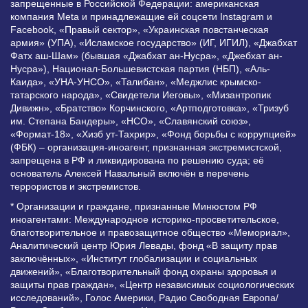
запрещенные в Российской Федерации: американская
компания Meta и принадлежащие ей соцсети Instagram и
Facebook, «Правый сектор», «Украинская повстанческая
армия» (УПА), «Исламское государство» (ИГ, ИГИЛ), «Джабхат
Фатх аш-Шам» (бывшая «Джабхат ан-Нусра», «Джебхат ан-
Нусра»), Национал-Большевистская партия (НБП), «Аль-
Каида», «УНА-УНСО», «Талибан», «Меджлис крымско-
татарского народа», «Свидетели Иеговы», «Мизантропик
Дивижн», «Братство» Корчинского, «Артподготовка», «Тризуб
им. Степана Бандеры», «НСО», «Славянский союз»,
«Формат-18», «Хизб ут-Тахрир», «Фонд борьбы с коррупцией»
(ФБК) – организация-иноагент, признанная экстремистской,
запрещена в РФ и ликвидирована по решению суда; её
основатель Алексей Навальный включён в перечень
террористов и экстремистов.
* Организации и граждане, признанные Минюстом РФ
иноагентами: Международное историко-просветительское,
благотворительное и правозащитное общество «Мемориал»,
Аналитический центр Юрия Левады, фонд «В защиту прав
заключённых», «Институт глобализации и социальных
движений», «Благотворительный фонд охраны здоровья и
защиты прав граждан», «Центр независимых социологических
исследований», Голос Америки, Радио Свободная Европа/