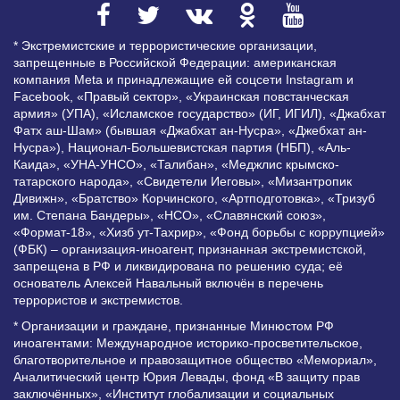
* Экстремистские и террористические организации,
запрещенные в Российской Федерации: американская
компания Meta и принадлежащие ей соцсети Instagram и
Facebook, «Правый сектор», «Украинская повстанческая
армия» (УПА), «Исламское государство» (ИГ, ИГИЛ), «Джабхат
Фатх аш-Шам» (бывшая «Джабхат ан-Нусра», «Джебхат ан-
Нусра»), Национал-Большевистская партия (НБП), «Аль-
Каида», «УНА-УНСО», «Талибан», «Меджлис крымско-
татарского народа», «Свидетели Иеговы», «Мизантропик
Дивижн», «Братство» Корчинского, «Артподготовка», «Тризуб
им. Степана Бандеры», «НСО», «Славянский союз»,
«Формат-18», «Хизб ут-Тахрир», «Фонд борьбы с коррупцией»
(ФБК) – организация-иноагент, признанная экстремистской,
запрещена в РФ и ликвидирована по решению суда; её
основатель Алексей Навальный включён в перечень
террористов и экстремистов.
* Организации и граждане, признанные Минюстом РФ
иноагентами: Международное историко-просветительское,
благотворительное и правозащитное общество «Мемориал»,
Аналитический центр Юрия Левады, фонд «В защиту прав
заключённых», «Институт глобализации и социальных