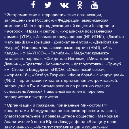
* Экстремистские и террористические организации,
запрещенные в Российской Федерации: американская
компания Meta и принадлежащие ей соцсети Instagram и
Facebook, «Правый сектор», «Украинская повстанческая
армия» (УПА), «Исламское государство» (ИГ, ИГИЛ), «Джабхат
Фатх аш-Шам» (бывшая «Джабхат ан-Нусра», «Джебхат ан-
Нусра»), Национал-Большевистская партия (НБП), «Аль-
Каида», «УНА-УНСО», «Талибан», «Меджлис крымско-
татарского народа», «Свидетели Иеговы», «Мизантропик
Дивижн», «Братство» Корчинского, «Артподготовка», «Тризуб
им. Степана Бандеры», «НСО», «Славянский союз»,
«Формат-18», «Хизб ут-Тахрир», «Фонд борьбы с коррупцией»
(ФБК) – организация-иноагент, признанная экстремистской,
запрещена в РФ и ликвидирована по решению суда; её
основатель Алексей Навальный включён в перечень
террористов и экстремистов.
* Организации и граждане, признанные Минюстом РФ
иноагентами: Международное историко-просветительское,
благотворительное и правозащитное общество «Мемориал»,
Аналитический центр Юрия Левады, фонд «В защиту прав
заключённых», «Институт глобализации и социальных