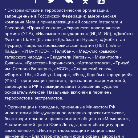
* Экстремистские и террористические организации,
запрещенные в Российской Федерации: американская
компания Meta и принадлежащие ей соцсети Instagram и
Facebook, «Правый сектор», «Украинская повстанческая
армия» (УПА), «Исламское государство» (ИГ, ИГИЛ), «Джабхат
Фатх аш-Шам» (бывшая «Джабхат ан-Нусра», «Джебхат ан-
Нусра»), Национал-Большевистская партия (НБП), «Аль-
Каида», «УНА-УНСО», «Талибан», «Меджлис крымско-
татарского народа», «Свидетели Иеговы», «Мизантропик
Дивижн», «Братство» Корчинского, «Артподготовка», «Тризуб
им. Степана Бандеры», «НСО», «Славянский союз»,
«Формат-18», «Хизб ут-Тахрир», «Фонд борьбы с коррупцией»
(ФБК) – организация-иноагент, признанная экстремистской,
запрещена в РФ и ликвидирована по решению суда; её
основатель Алексей Навальный включён в перечень
террористов и экстремистов.
* Организации и граждане, признанные Минюстом РФ
иноагентами: Международное историко-просветительское,
благотворительное и правозащитное общество «Мемориал»,
Аналитический центр Юрия Левады, фонд «В защиту прав
заключённых», «Институт глобализации и социальных
движений», «Благотворительный фонд охраны здоровья и